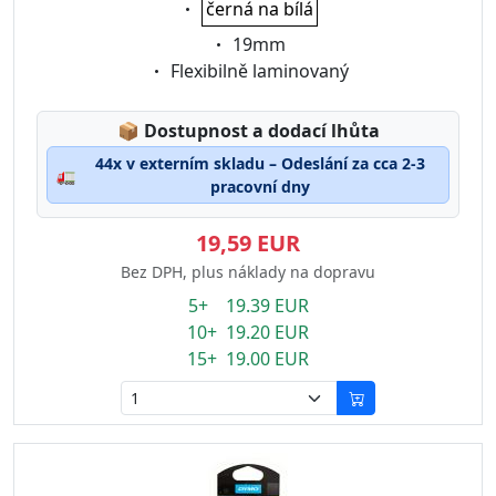
černá na bílá
Eigenschaft:
19mm
Eigenschaft:
Flexibilně laminovaný
Lagerstatus:
📦
Dostupnost a dodací lhůta
44x v externím skladu – Odeslání za cca 2-3
🚛
pracovní dny
19,59 EUR
Bez DPH, plus náklady na dopravu
5+ 19.39 EUR
10+ 19.20 EUR
15+ 19.00 EUR