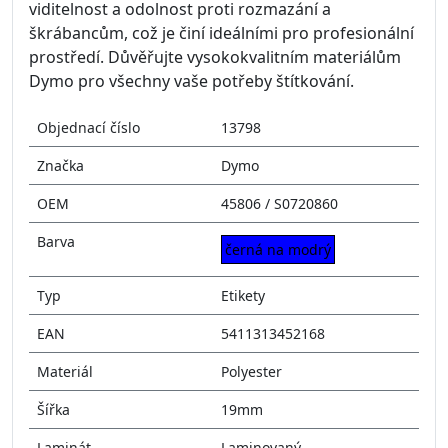
viditelnost a odolnost proti rozmazání a
škrábancům, což je činí ideálními pro profesionální
prostředí. Důvěřujte vysokokvalitním materiálům
Dymo pro všechny vaše potřeby štítkování.
Objednací číslo
13798
Značka
Dymo
OEM
45806 / S0720860
Barva
černá na modrý
Typ
Etikety
EAN
5411313452168
Materiál
Polyester
Šířka
19mm
Laminát
Laminovaný