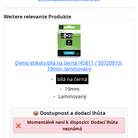
Weitere relevante Produkte
Dymo etikety bílá na černá (45811 / S0720910),
19mm, laminovaný
Eigenschaft:
bílá na černá
Eigenschaft:
19mm
Eigenschaft:
Laminovaný
Lagerstatus:
📦
Dostupnost a dodací lhůta
Momentálně není k dispozici: Dodací lhůta
❌
neznámá