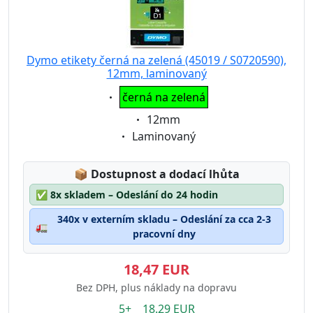
Dymo etikety černá na zelená (45019 / S0720590),
12mm, laminovaný
Eigenschaft:
černá na zelená
Eigenschaft:
12mm
Eigenschaft:
Laminovaný
Lagerstatus:
📦
Dostupnost a dodací lhůta
✅
8x skladem – Odeslání do 24 hodin
340x v externím skladu – Odeslání za cca 2-3
🚛
pracovní dny
18,47 EUR
Bez DPH, plus náklady na dopravu
5+ 18.29 EUR