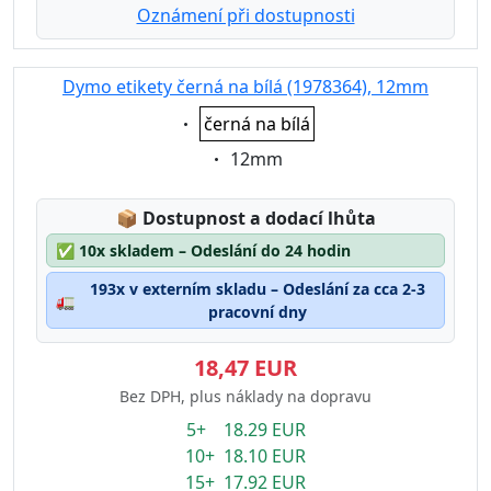
Oznámení při dostupnosti
Dymo etikety černá na bílá (1978364), 12mm
Eigenschaft:
černá na bílá
Eigenschaft:
12mm
Lagerstatus:
📦
Dostupnost a dodací lhůta
✅
10x skladem – Odeslání do 24 hodin
193x v externím skladu – Odeslání za cca 2-3
🚛
pracovní dny
18,47 EUR
Bez DPH, plus náklady na dopravu
5+ 18.29 EUR
10+ 18.10 EUR
15+ 17.92 EUR