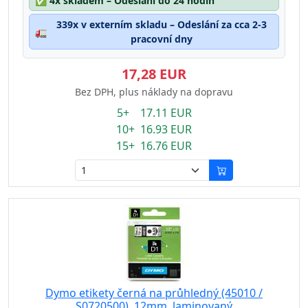
✅
4x skladem – Odeslání do 24 hodin
339x v externím skladu – Odeslání za cca 2-3
🚛
pracovní dny
17,28 EUR
Bez DPH, plus náklady na dopravu
5+ 17.11 EUR
10+ 16.93 EUR
15+ 16.76 EUR
Dymo etikety černá na průhledný (45010 /
S0720500), 12mm, laminovaný