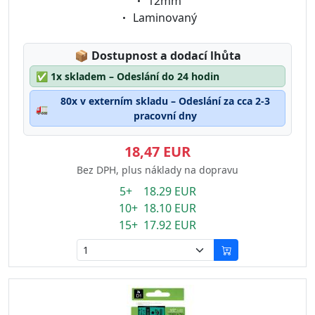
Eigenschaft:
12mm
Eigenschaft:
Laminovaný
Lagerstatus:
📦
Dostupnost a dodací lhůta
✅
1x skladem – Odeslání do 24 hodin
80x v externím skladu – Odeslání za cca 2-3
🚛
pracovní dny
18,47 EUR
Bez DPH, plus náklady na dopravu
5+ 18.29 EUR
10+ 18.10 EUR
15+ 17.92 EUR