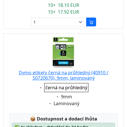
10+ 18.10 EUR
15+ 17.92 EUR
Dymo etikety černá na průhledný (40910 /
S0720670), 9mm, laminovaný
Eigenschaft:
černá na průhledný
Eigenschaft:
9mm
Eigenschaft:
Laminovaný
Lagerstatus:
📦
Dostupnost a dodací lhůta