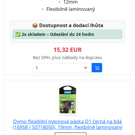
Eigenschaft:
12mm
Eigenschaft:
Flexibilně laminovaný
Lagerstatus:
📦
Dostupnost a dodací lhůta
✅
2x skladem – Odeslání do 24 hodin
15,32 EUR
Bez DPH, plus náklady na dopravu
Dymo flexibilní nylonová páska D1 černá na bílá
(16958 / S0718050), 19mm, flexibilně laminovaný
Eigenschaft: