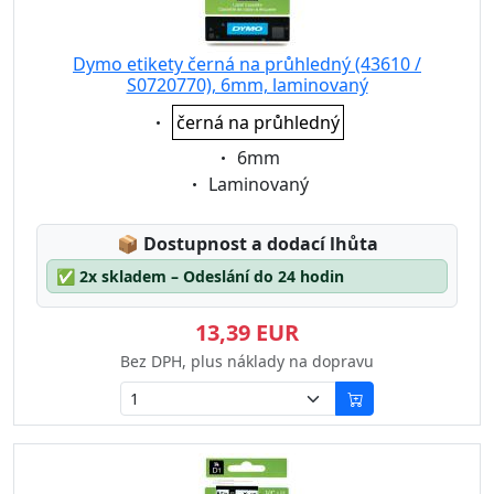
Dymo etikety černá na průhledný (43610 /
S0720770), 6mm, laminovaný
Eigenschaft:
černá na průhledný
Eigenschaft:
6mm
Eigenschaft:
Laminovaný
Lagerstatus:
📦
Dostupnost a dodací lhůta
✅
2x skladem – Odeslání do 24 hodin
13,39 EUR
Bez DPH, plus náklady na dopravu