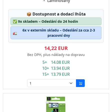
Eigenschaft:
Laminovaný
Lagerstatus:
📦
Dostupnost a dodací lhůta
✅
9x skladem – Odeslání do 24 hodin
6x v externím skladu – Odeslání za cca 2-3
🚛
pracovní dny
14,22 EUR
Bez DPH, plus náklady na dopravu
5+ 14.08 EUR
10+ 13.94 EUR
15+ 13.79 EUR