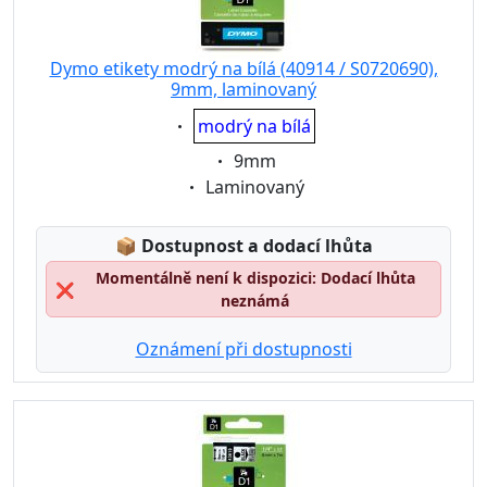
Dymo etikety modrý na bílá (40914 / S0720690),
9mm, laminovaný
Eigenschaft:
modrý na bílá
Eigenschaft:
9mm
Eigenschaft:
Laminovaný
Lagerstatus:
📦
Dostupnost a dodací lhůta
Momentálně není k dispozici: Dodací lhůta
❌
neznámá
Oznámení při dostupnosti