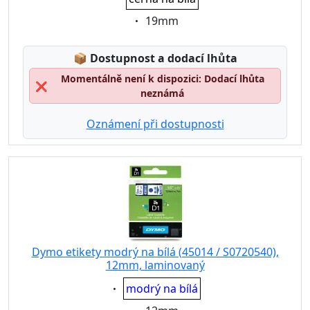
Eigenschaft:
19mm
Lagerstatus:
📦
Dostupnost a dodací lhůta
Momentálně není k dispozici: Dodací lhůta
❌
neznámá
Oznámení při dostupnosti
Dymo etikety modrý na bílá (45014 / S0720540),
12mm, laminovaný
Eigenschaft:
modrý na bílá