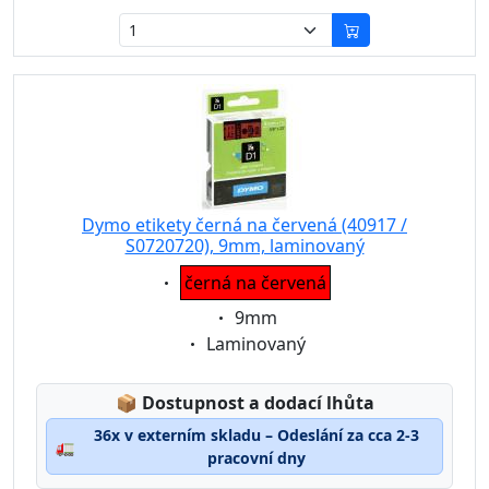
Dymo etikety černá na červená (40917 /
S0720720), 9mm, laminovaný
Eigenschaft:
černá na červená
Eigenschaft:
9mm
Eigenschaft:
Laminovaný
Lagerstatus:
📦
Dostupnost a dodací lhůta
36x v externím skladu – Odeslání za cca 2-3
🚛
pracovní dny