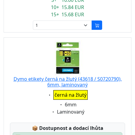
5+ 16.00 EUR
10+ 15.84 EUR
15+ 15.68 EUR
Dymo etikety černá na žlutý (43618 / S0720790),
6mm, laminovaný
Eigenschaft:
černá na žlutý
Eigenschaft:
6mm
Eigenschaft:
Laminovaný
Lagerstatus:
📦
Dostupnost a dodací lhůta