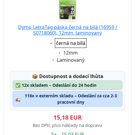
Dymo LetraTag páska černá na bílá (16959 /
S0718060), 12mm, laminovaný
Eigenschaft:
černá na bílá
Eigenschaft:
12mm
Eigenschaft:
Laminovaný
Lagerstatus:
📦
Dostupnost a dodací lhůta
✅
12x skladem – Odeslání do 24 hodin
118x v externím skladu – Odeslání za cca 2-3
🚛
pracovní dny
15,18 EUR
Bez DPH, plus náklady na dopravu
5+ 15.03 EUR