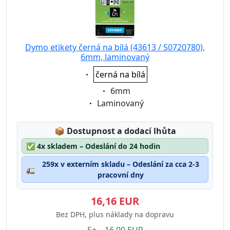
Dymo etikety černá na bílá (43613 / S0720780),
6mm, laminovaný
Eigenschaft:
černá na bílá
Eigenschaft:
6mm
Eigenschaft:
Laminovaný
Lagerstatus:
📦
Dostupnost a dodací lhůta
✅
4x skladem – Odeslání do 24 hodin
259x v externím skladu – Odeslání za cca 2-3
🚛
pracovní dny
16,16 EUR
Bez DPH, plus náklady na dopravu