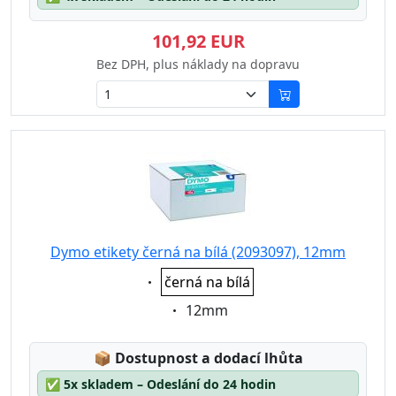
101,92 EUR
Bez DPH, plus náklady na dopravu
Dymo etikety černá na bílá (2093097), 12mm
Eigenschaft:
černá na bílá
Eigenschaft:
12mm
Lagerstatus:
📦
Dostupnost a dodací lhůta
✅
5x skladem – Odeslání do 24 hodin