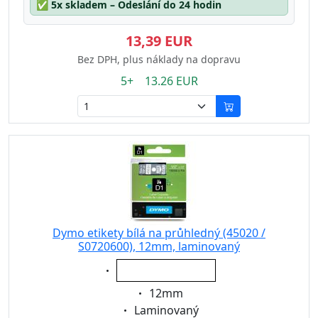
✅
5x skladem – Odeslání do 24 hodin
13,39 EUR
Bez DPH, plus náklady na dopravu
5+ 13.26 EUR
Dymo etikety bílá na průhledný (45020 /
S0720600), 12mm, laminovaný
Eigenschaft:
bílá na průhledný
Eigenschaft:
12mm
Eigenschaft:
Laminovaný