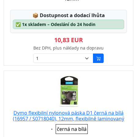
Lagerstatus:
📦
Dostupnost a dodací lhůta
✅
1x skladem – Odeslání do 24 hodin
10,83 EUR
Bez DPH, plus náklady na dopravu
Dymo flexibilní nylonová páska D1 černá na bílá
(16957 / S0718040), 12mm, flexibilně laminovaný
Eigenschaft:
černá na bílá