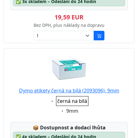
✅
3x skladem – Odeslání do 24 hodin
19,59 EUR
Bez DPH, plus náklady na dopravu
Dymo etikety černá na bílá (2093096), 9mm
Eigenschaft:
černá na bílá
Eigenschaft:
9mm
Lagerstatus:
📦
Dostupnost a dodací lhůta
✅
4x skladem – Odeslání do 24 hodin