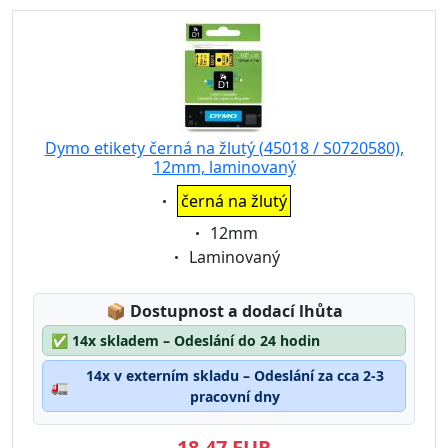
Dymo etikety černá na žlutý (45018 / S0720580),
12mm, laminovaný
Eigenschaft:
černá na žlutý
Eigenschaft:
12mm
Eigenschaft:
Laminovaný
Lagerstatus:
📦
Dostupnost a dodací lhůta
✅
14x skladem – Odeslání do 24 hodin
14x v externím skladu – Odeslání za cca 2-3
🚛
pracovní dny
18,47 EUR