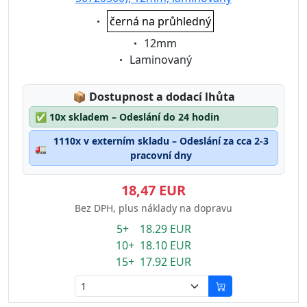
Eigenschaft:
černá na průhledný
Eigenschaft:
12mm
Eigenschaft:
Laminovaný
Lagerstatus:
📦
Dostupnost a dodací lhůta
✅
10x skladem – Odeslání do 24 hodin
1110x v externím skladu – Odeslání za cca 2-3
🚛
pracovní dny
18,47 EUR
Bez DPH, plus náklady na dopravu
5+ 18.29 EUR
10+ 18.10 EUR
15+ 17.92 EUR