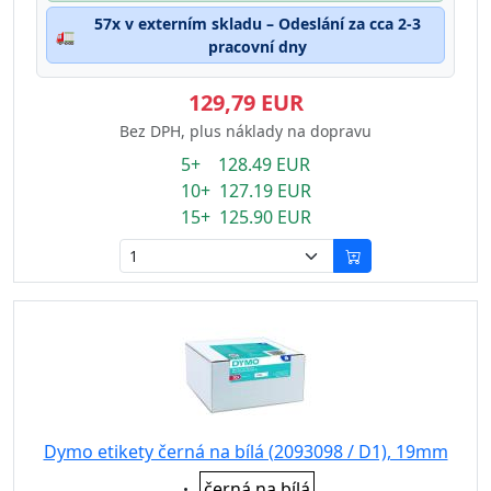
57x v externím skladu – Odeslání za cca 2-3
🚛
pracovní dny
129,79 EUR
Bez DPH, plus náklady na dopravu
5+ 128.49 EUR
10+ 127.19 EUR
15+ 125.90 EUR
Dymo etikety černá na bílá (2093098 / D1), 19mm
Eigenschaft:
černá na bílá