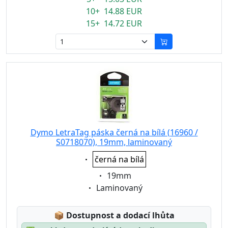
10+ 14.88 EUR
15+ 14.72 EUR
Dymo LetraTag páska černá na bílá (16960 /
S0718070), 19mm, laminovaný
Eigenschaft:
černá na bílá
Eigenschaft:
19mm
Eigenschaft:
Laminovaný
Lagerstatus:
📦
Dostupnost a dodací lhůta