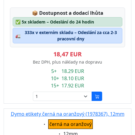
Lagerstatus:
📦
Dostupnost a dodací lhůta
✅
5x skladem – Odeslání do 24 hodin
333x v externím skladu – Odeslání za cca 2-3
🚛
pracovní dny
18,47 EUR
Bez DPH, plus náklady na dopravu
5+ 18.29 EUR
10+ 18.10 EUR
15+ 17.92 EUR
Dymo etikety černá na oranžový (1978367), 12mm
Eigenschaft:
černá na oranžový
Eigenschaft:
12mm