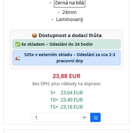
Eigenschaft:
černá na bílá
Eigenschaft:
24mm
Eigenschaft:
Laminovaný
Lagerstatus:
📦
Dostupnost a dodací lhůta
✅
6x skladem – Odeslání do 24 hodin
525x v externím skladu – Odeslání za cca 2-3
🚛
pracovní dny
23,88 EUR
Bez DPH, plus náklady na dopravu
5+ 23.64 EUR
10+ 23.40 EUR
15+ 23.16 EUR