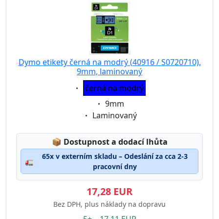
Dymo etikety černá na modrý (40916 / S0720710),
9mm, laminovaný
Eigenschaft:
černá na modrý
Eigenschaft:
9mm
Eigenschaft:
Laminovaný
Lagerstatus:
📦
Dostupnost a dodací lhůta
65x v externím skladu – Odeslání za cca 2-3
🚛
pracovní dny
17,28 EUR
Bez DPH, plus náklady na dopravu