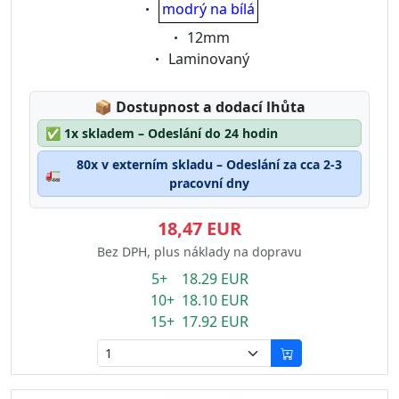
Eigenschaft:
modrý na bílá
Eigenschaft:
12mm
Eigenschaft:
Laminovaný
Lagerstatus:
📦
Dostupnost a dodací lhůta
✅
1x skladem – Odeslání do 24 hodin
80x v externím skladu – Odeslání za cca 2-3
🚛
pracovní dny
18,47 EUR
Bez DPH, plus náklady na dopravu
5+ 18.29 EUR
10+ 18.10 EUR
15+ 17.92 EUR