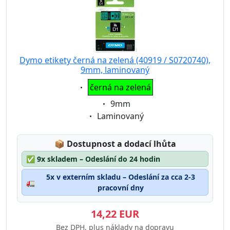
Dymo etikety černá na zelená (40919 / S0720740),
9mm, laminovaný
Eigenschaft:
černá na zelená
Eigenschaft:
9mm
Eigenschaft:
Laminovaný
Lagerstatus:
📦
Dostupnost a dodací lhůta
✅
9x skladem – Odeslání do 24 hodin
5x v externím skladu – Odeslání za cca 2-3
🚛
pracovní dny
14,22 EUR
Bez DPH, plus náklady na dopravu