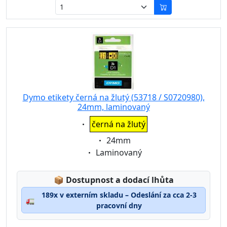
Dymo etikety černá na žlutý (53718 / S0720980),
24mm, laminovaný
Eigenschaft:
černá na žlutý
Eigenschaft:
24mm
Eigenschaft:
Laminovaný
Lagerstatus:
📦
Dostupnost a dodací lhůta
189x v externím skladu – Odeslání za cca 2-3
🚛
pracovní dny