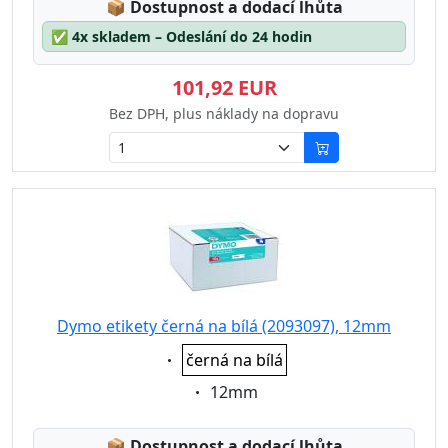
Lagerstatus:
📦
Dostupnost a dodací lhůta
✅
4x skladem – Odeslání do 24 hodin
101,92 EUR
Bez DPH, plus náklady na dopravu
Dymo etikety černá na bílá (2093097), 12mm
Eigenschaft:
černá na bílá
Eigenschaft:
12mm
Lagerstatus:
📦
Dostupnost a dodací lhůta