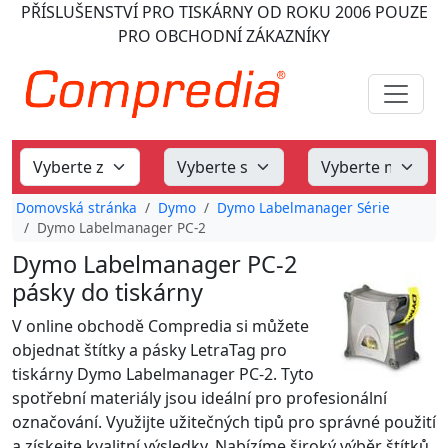
PŘÍSLUŠENSTVÍ PRO TISKÁRNY
OD ROKU 2006
POUZE
PRO OBCHODNÍ ZÁKAZNÍKY
Domovská stránka
Dymo
Dymo Labelmanager Série
Dymo Labelmanager PC-2
Dymo Labelmanager PC-2
pásky do tiskárny
V online obchodě Compredia si můžete
objednat štítky a pásky LetraTag pro
tiskárny Dymo Labelmanager PC-2. Tyto
spotřební materiály jsou ideální pro profesionální
označování. Využijte užitečných tipů pro správné použití
a získejte kvalitní výsledky. Nabízíme široký výběr štítků