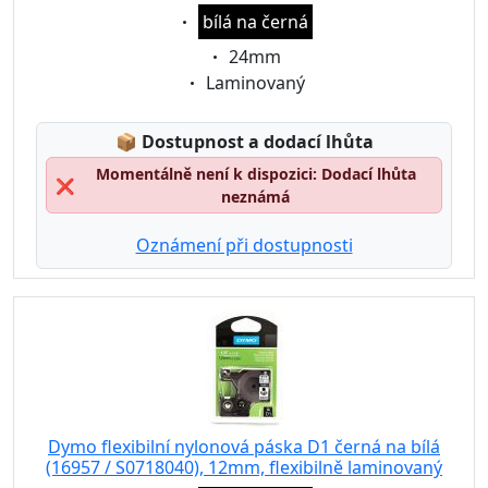
Eigenschaft:
bílá na černá
Eigenschaft:
24mm
Eigenschaft:
Laminovaný
Lagerstatus:
📦
Dostupnost a dodací lhůta
Momentálně není k dispozici: Dodací lhůta
❌
neznámá
Oznámení při dostupnosti
Dymo flexibilní nylonová páska D1 černá na bílá
(16957 / S0718040), 12mm, flexibilně laminovaný