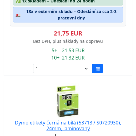
✅
1x skladem – Odeslání do 24 hodin
13x v externím skladu – Odeslání za cca 2-3
🚛
pracovní dny
21,75 EUR
Bez DPH, plus náklady na dopravu
5+ 21.53 EUR
10+ 21.32 EUR
Dymo etikety černá na bílá (53713 / S0720930),
24mm, laminovaný