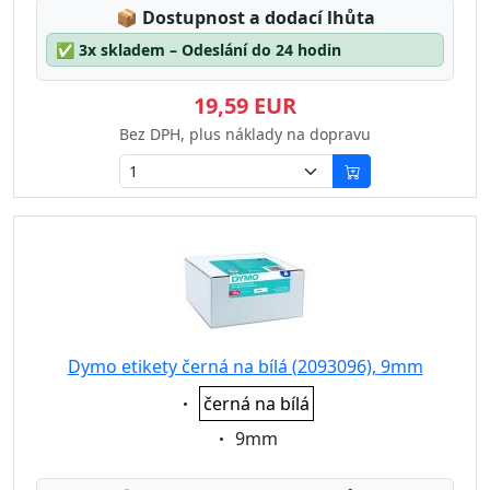
Lagerstatus:
📦
Dostupnost a dodací lhůta
✅
3x skladem – Odeslání do 24 hodin
19,59 EUR
Bez DPH, plus náklady na dopravu
Dymo etikety černá na bílá (2093096), 9mm
Eigenschaft:
černá na bílá
Eigenschaft:
9mm