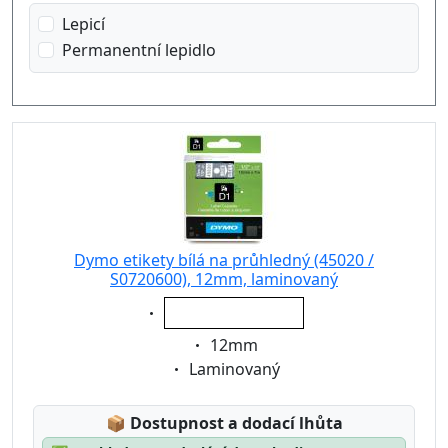
Lepicí
Permanentní lepidlo
Dymo etikety bílá na průhledný (45020 /
S0720600), 12mm, laminovaný
Eigenschaft:
bílá na průhledný
Eigenschaft:
12mm
Eigenschaft:
Laminovaný
Lagerstatus:
📦
Dostupnost a dodací lhůta