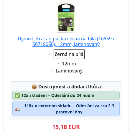
Dymo LetraTag páska černá na bílá (16959 /
S0718060), 12mm, laminovaný
Eigenschaft:
černá na bílá
Eigenschaft:
12mm
Eigenschaft:
Laminovaný
Lagerstatus:
📦
Dostupnost a dodací lhůta
✅
12x skladem – Odeslání do 24 hodin
118x v externím skladu – Odeslání za cca 2-3
🚛
pracovní dny
15,18 EUR