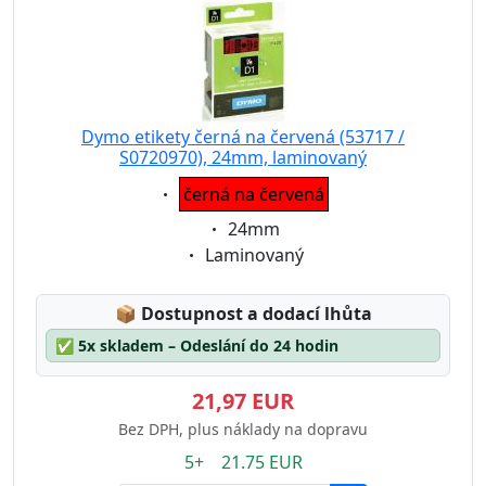
Dymo etikety černá na červená (53717 /
S0720970), 24mm, laminovaný
Eigenschaft:
černá na červená
Eigenschaft:
24mm
Eigenschaft:
Laminovaný
Lagerstatus:
📦
Dostupnost a dodací lhůta
✅
5x skladem – Odeslání do 24 hodin
21,97 EUR
Bez DPH, plus náklady na dopravu
5+ 21.75 EUR