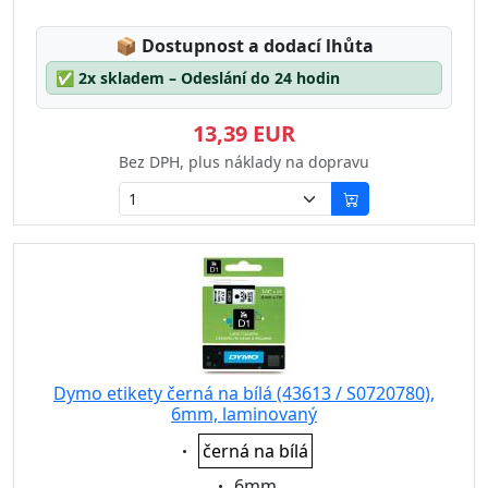
Lagerstatus:
📦
Dostupnost a dodací lhůta
✅
2x skladem – Odeslání do 24 hodin
13,39 EUR
Bez DPH, plus náklady na dopravu
Dymo etikety černá na bílá (43613 / S0720780),
6mm, laminovaný
Eigenschaft:
černá na bílá
Eigenschaft:
6mm