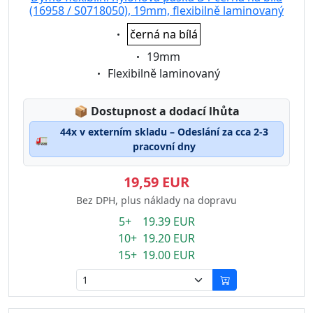
(16958 / S0718050), 19mm, flexibilně laminovaný
Eigenschaft:
černá na bílá
Eigenschaft:
19mm
Eigenschaft:
Flexibilně laminovaný
Lagerstatus:
📦
Dostupnost a dodací lhůta
44x v externím skladu – Odeslání za cca 2-3
🚛
pracovní dny
19,59 EUR
Bez DPH, plus náklady na dopravu
5+ 19.39 EUR
10+ 19.20 EUR
15+ 19.00 EUR