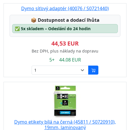
Dymo síťový adaptér (40076 / S0721440)
Lagerstatus:
📦
Dostupnost a dodací lhůta
✅
5x skladem – Odeslání do 24 hodin
44,53 EUR
Bez DPH, plus náklady na dopravu
5+ 44.08 EUR
Dymo etikety bílá na černá (45811 / S0720910),
19mm, laminovaný