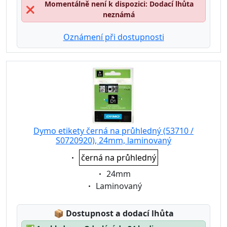
Momentálně není k dispozici: Dodací lhůta
❌
neznámá
Oznámení při dostupnosti
Dymo etikety černá na průhledný (53710 /
S0720920), 24mm, laminovaný
Eigenschaft:
černá na průhledný
Eigenschaft:
24mm
Eigenschaft:
Laminovaný
Lagerstatus:
📦
Dostupnost a dodací lhůta