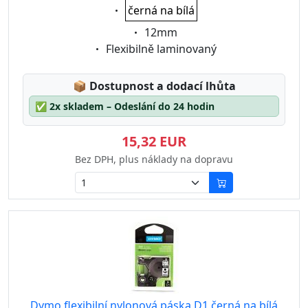
Eigenschaft:
černá na bílá
Eigenschaft:
12mm
Eigenschaft:
Flexibilně laminovaný
Lagerstatus:
📦
Dostupnost a dodací lhůta
✅
2x skladem – Odeslání do 24 hodin
15,32 EUR
Bez DPH, plus náklady na dopravu
Dymo flexibilní nylonová páska D1 černá na bílá