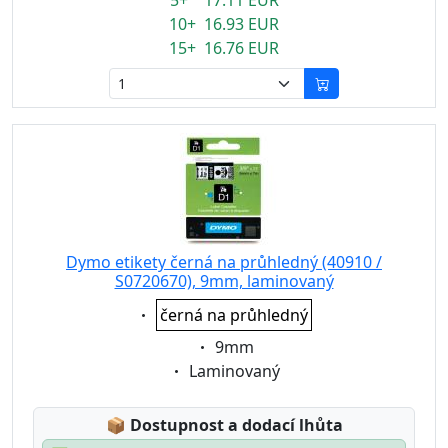
5+ 17.11 EUR
10+ 16.93 EUR
15+ 16.76 EUR
Dymo etikety černá na průhledný (40910 /
S0720670), 9mm, laminovaný
Eigenschaft:
černá na průhledný
Eigenschaft:
9mm
Eigenschaft:
Laminovaný
Lagerstatus:
📦
Dostupnost a dodací lhůta