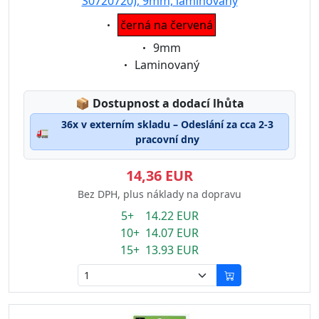
S0720720), 9mm, laminovaný
Eigenschaft:
černá na červená
Eigenschaft:
9mm
Eigenschaft:
Laminovaný
Lagerstatus:
📦
Dostupnost a dodací lhůta
36x v externím skladu – Odeslání za cca 2-3
🚛
pracovní dny
14,36 EUR
Bez DPH, plus náklady na dopravu
5+ 14.22 EUR
10+ 14.07 EUR
15+ 13.93 EUR