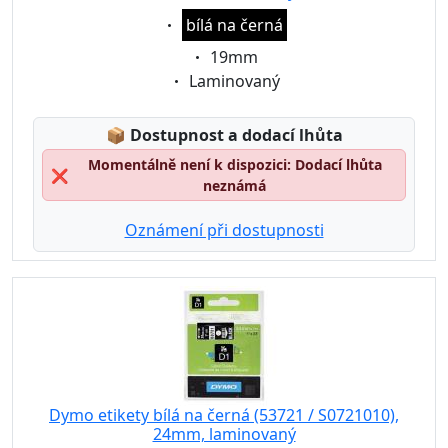
Eigenschaft:
bílá na černá
Eigenschaft:
19mm
Eigenschaft:
Laminovaný
Lagerstatus:
📦
Dostupnost a dodací lhůta
Momentálně není k dispozici: Dodací lhůta
❌
neznámá
Oznámení při dostupnosti
Dymo etikety bílá na černá (53721 / S0721010),
24mm, laminovaný