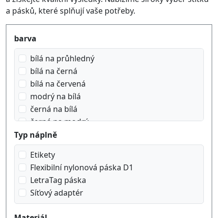
a pásků, které splňují vaše potřeby.
Produktfilter
barva
bílá na průhledný
bílá na černá
bílá na červená
modrý na bílá
černá na bílá
černá na modrý
černá na oranžový
Typ náplně
černá na průhledný
Etikety
černá na zelená
Flexibilní nylonová páska D1
černá na červená
LetraTag páska
černá na žlutý
Síťový adaptér
červená na bílá
Materiál