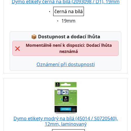
Dymo etikety černá na bílá (2093098 / D1), 19mm
Eigenschaft:
černá na bílá
Eigenschaft:
19mm
Lagerstatus:
📦
Dostupnost a dodací lhůta
Momentálně není k dispozici: Dodací lhůta
❌
neznámá
Oznámení při dostupnosti
Dymo etikety modrý na bílá (45014 / S0720540),
12mm, laminovaný