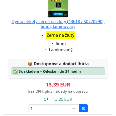
Dymo etikety černá na žlutý (43618 / S0720790),
6mm, laminovaný
Eigenschaft:
černá na žlutý
Eigenschaft:
6mm
Eigenschaft:
Laminovaný
Lagerstatus:
📦
Dostupnost a dodací lhůta
✅
5x skladem – Odeslání do 24 hodin
13,39 EUR
Bez DPH, plus náklady na dopravu
5+ 13.26 EUR