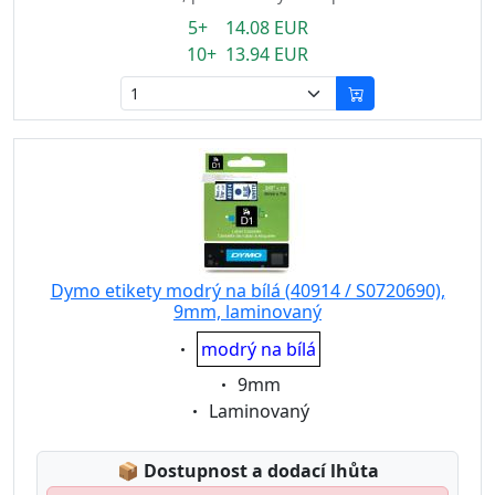
5+ 14.08 EUR
10+ 13.94 EUR
Dymo etikety modrý na bílá (40914 / S0720690),
9mm, laminovaný
Eigenschaft:
modrý na bílá
Eigenschaft:
9mm
Eigenschaft:
Laminovaný
Lagerstatus:
📦
Dostupnost a dodací lhůta