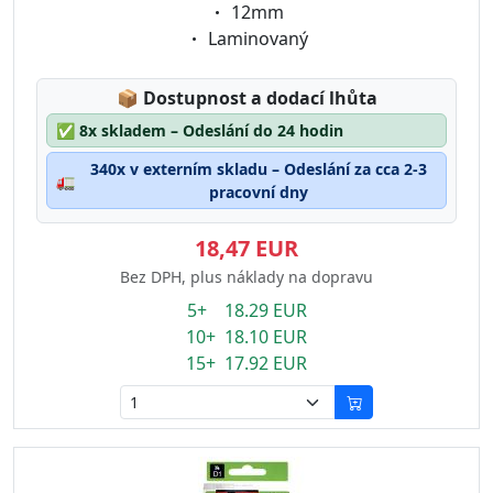
Eigenschaft:
12mm
Eigenschaft:
Laminovaný
Lagerstatus:
📦
Dostupnost a dodací lhůta
✅
8x skladem – Odeslání do 24 hodin
340x v externím skladu – Odeslání za cca 2-3
🚛
pracovní dny
18,47 EUR
Bez DPH, plus náklady na dopravu
5+ 18.29 EUR
10+ 18.10 EUR
15+ 17.92 EUR