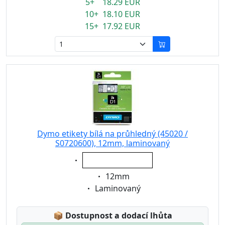
5+ 18.29 EUR
10+ 18.10 EUR
15+ 17.92 EUR
Dymo etikety bílá na průhledný (45020 /
S0720600), 12mm, laminovaný
Eigenschaft:
bílá na průhledný
Eigenschaft:
12mm
Eigenschaft:
Laminovaný
Lagerstatus:
📦
Dostupnost a dodací lhůta