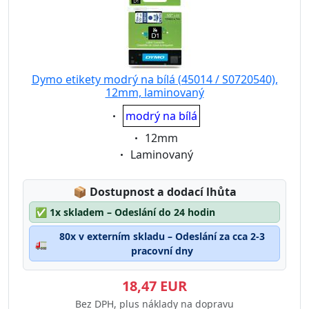
Dymo etikety modrý na bílá (45014 / S0720540),
12mm, laminovaný
Eigenschaft:
modrý na bílá
Eigenschaft:
12mm
Eigenschaft:
Laminovaný
Lagerstatus:
📦
Dostupnost a dodací lhůta
✅
1x skladem – Odeslání do 24 hodin
80x v externím skladu – Odeslání za cca 2-3
🚛
pracovní dny
18,47 EUR
Bez DPH, plus náklady na dopravu