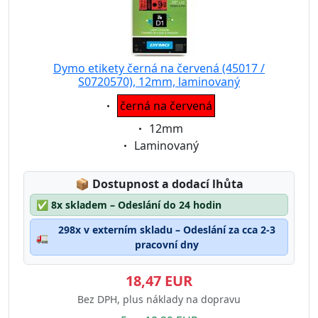
Dymo etikety černá na červená (45017 /
S0720570), 12mm, laminovaný
Eigenschaft:
černá na červená
Eigenschaft:
12mm
Eigenschaft:
Laminovaný
Lagerstatus:
📦
Dostupnost a dodací lhůta
✅
8x skladem – Odeslání do 24 hodin
298x v externím skladu – Odeslání za cca 2-3
🚛
pracovní dny
18,47 EUR
Bez DPH, plus náklady na dopravu