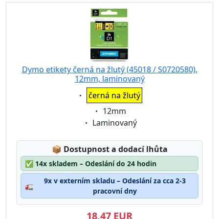
Dymo etikety černá na žlutý (45018 / S0720580),
12mm, laminovaný
Eigenschaft:
černá na žlutý
Eigenschaft:
12mm
Eigenschaft:
Laminovaný
Lagerstatus:
📦
Dostupnost a dodací lhůta
✅
14x skladem – Odeslání do 24 hodin
9x v externím skladu – Odeslání za cca 2-3
🚛
pracovní dny
18,47 EUR