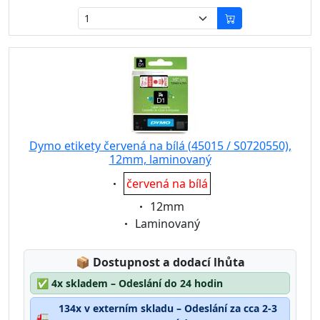
Dymo etikety červená na bílá (45015 / S0720550),
12mm, laminovaný
Eigenschaft:
červená na bílá
Eigenschaft:
12mm
Eigenschaft:
Laminovaný
Lagerstatus:
📦
Dostupnost a dodací lhůta
✅
4x skladem – Odeslání do 24 hodin
134x v externím skladu – Odeslání za cca 2-3
🚛