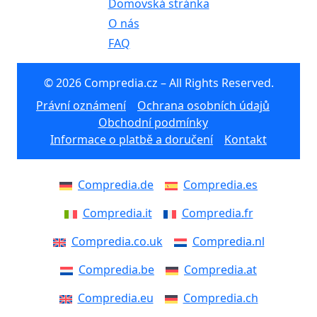
Domovská stránka
O nás
FAQ
© 2026 Compredia.cz – All Rights Reserved.
Právní oznámení
Ochrana osobních údajů
Obchodní podmínky
Informace o platbě a doručení
Kontakt
Compredia.de
Compredia.es
Compredia.it
Compredia.fr
Compredia.co.uk
Compredia.nl
Compredia.be
Compredia.at
Compredia.eu
Compredia.ch