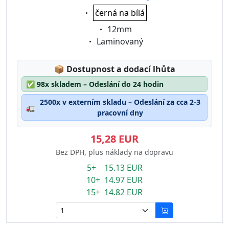
Eigenschaft:
černá na bílá
Eigenschaft:
12mm
Eigenschaft:
Laminovaný
Lagerstatus:
📦
Dostupnost a dodací lhůta
✅
98x skladem – Odeslání do 24 hodin
2500x v externím skladu – Odeslání za cca 2-3
🚛
pracovní dny
15,28 EUR
Bez DPH, plus náklady na dopravu
5+ 15.13 EUR
10+ 14.97 EUR
15+ 14.82 EUR