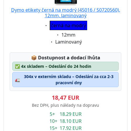
Dymo etikety černá na modrý (45016 / S0720560),
12mm, laminovaný
Eigenschaft:
černá na modrý
Eigenschaft:
12mm
Eigenschaft:
Laminovaný
Lagerstatus:
📦
Dostupnost a dodací lhůta
✅
4x skladem – Odeslání do 24 hodin
304x v externím skladu – Odeslání za cca 2-3
🚛
pracovní dny
18,47 EUR
Bez DPH, plus náklady na dopravu
5+ 18.29 EUR
10+ 18.10 EUR
15+ 17.92 EUR