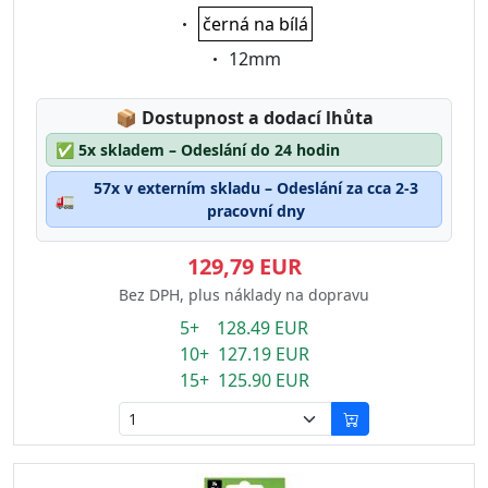
Eigenschaft:
černá na bílá
Eigenschaft:
12mm
Lagerstatus:
📦
Dostupnost a dodací lhůta
✅
5x skladem – Odeslání do 24 hodin
57x v externím skladu – Odeslání za cca 2-3
🚛
pracovní dny
129,79 EUR
Bez DPH, plus náklady na dopravu
5+ 128.49 EUR
10+ 127.19 EUR
15+ 125.90 EUR