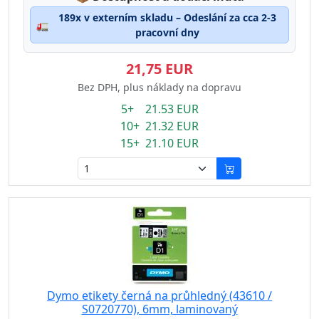
189x v externím skladu – Odeslání za cca 2-3
🚛
pracovní dny
21,75 EUR
Bez DPH, plus náklady na dopravu
5+ 21.53 EUR
10+ 21.32 EUR
15+ 21.10 EUR
Dymo etikety černá na průhledný (43610 /
S0720770), 6mm, laminovaný