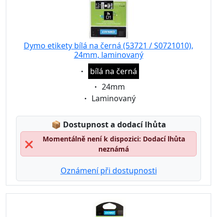
Dymo etikety bílá na černá (53721 / S0721010),
24mm, laminovaný
Eigenschaft:
bílá na černá
Eigenschaft:
24mm
Eigenschaft:
Laminovaný
Lagerstatus:
📦
Dostupnost a dodací lhůta
Momentálně není k dispozici: Dodací lhůta
❌
neznámá
Oznámení při dostupnosti