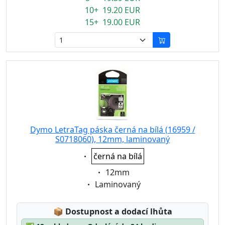
10+ 19.20 EUR
15+ 19.00 EUR
Dymo LetraTag páska černá na bílá (16959 /
S0718060), 12mm, laminovaný
Eigenschaft:
černá na bílá
Eigenschaft:
12mm
Eigenschaft:
Laminovaný
Lagerstatus:
📦
Dostupnost a dodací lhůta