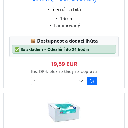
Eigenschaft:
černá na bílá
Eigenschaft:
19mm
Eigenschaft:
Laminovaný
Lagerstatus:
📦
Dostupnost a dodací lhůta
✅
3x skladem – Odeslání do 24 hodin
19,59 EUR
Bez DPH, plus náklady na dopravu