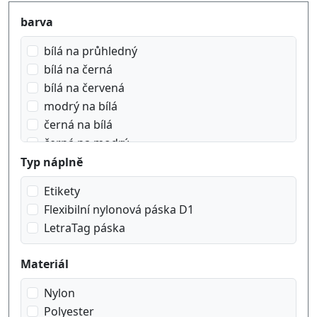
Produktfilter
barva
bílá na průhledný
bílá na černá
bílá na červená
modrý na bílá
černá na bílá
černá na modrý
černá na oranžový
Typ náplně
černá na průhledný
Etikety
černá na zelená
Flexibilní nylonová páska D1
černá na červená
LetraTag páska
černá na žlutý
červená na bílá
Materiál
Nylon
Polyester