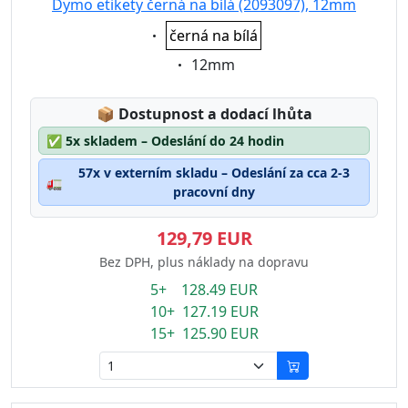
Dymo etikety černá na bílá (2093097), 12mm
Eigenschaft:
černá na bílá
Eigenschaft:
12mm
Lagerstatus:
📦
Dostupnost a dodací lhůta
✅
5x skladem – Odeslání do 24 hodin
57x v externím skladu – Odeslání za cca 2-3
🚛
pracovní dny
129,79 EUR
Bez DPH, plus náklady na dopravu
5+ 128.49 EUR
10+ 127.19 EUR
15+ 125.90 EUR