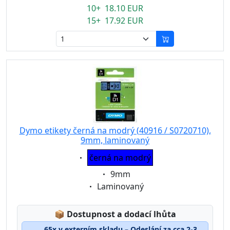
10+ 18.10 EUR
15+ 17.92 EUR
Dymo etikety černá na modrý (40916 / S0720710),
9mm, laminovaný
Eigenschaft:
černá na modrý
Eigenschaft:
9mm
Eigenschaft:
Laminovaný
Lagerstatus:
📦
Dostupnost a dodací lhůta
65x v externím skladu – Odeslání za cca 2-3