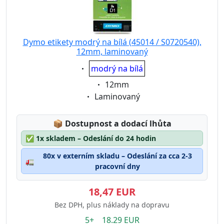
Dymo etikety modrý na bílá (45014 / S0720540),
12mm, laminovaný
Eigenschaft:
modrý na bílá
Eigenschaft:
12mm
Eigenschaft:
Laminovaný
Lagerstatus:
📦
Dostupnost a dodací lhůta
✅
1x skladem – Odeslání do 24 hodin
80x v externím skladu – Odeslání za cca 2-3
🚛
pracovní dny
18,47 EUR
Bez DPH, plus náklady na dopravu
5+ 18.29 EUR