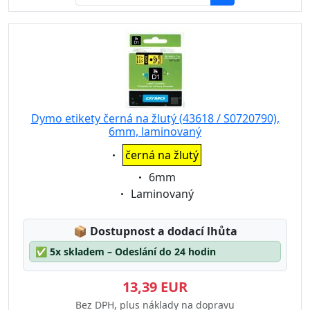
Dymo etikety černá na žlutý (43618 / S0720790),
6mm, laminovaný
Eigenschaft:
černá na žlutý
Eigenschaft:
6mm
Eigenschaft:
Laminovaný
Lagerstatus:
📦
Dostupnost a dodací lhůta
✅
5x skladem – Odeslání do 24 hodin
13,39 EUR
Bez DPH, plus náklady na dopravu