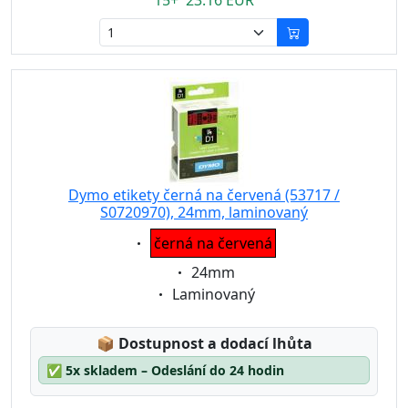
15+ 23.16 EUR
Dymo etikety černá na červená (53717 /
S0720970), 24mm, laminovaný
Eigenschaft:
černá na červená
Eigenschaft:
24mm
Eigenschaft:
Laminovaný
Lagerstatus:
📦
Dostupnost a dodací lhůta
✅
5x skladem – Odeslání do 24 hodin