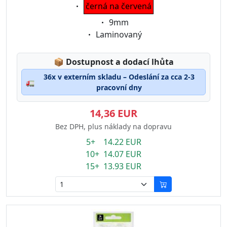
Eigenschaft:
černá na červená
Eigenschaft:
9mm
Eigenschaft:
Laminovaný
Lagerstatus:
📦
Dostupnost a dodací lhůta
36x v externím skladu – Odeslání za cca 2-3
🚛
pracovní dny
14,36 EUR
Bez DPH, plus náklady na dopravu
5+ 14.22 EUR
10+ 14.07 EUR
15+ 13.93 EUR