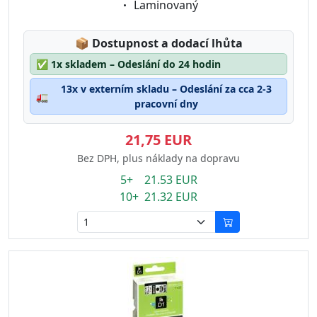
Eigenschaft:
Laminovaný
Lagerstatus:
📦
Dostupnost a dodací lhůta
✅
1x skladem – Odeslání do 24 hodin
13x v externím skladu – Odeslání za cca 2-3
🚛
pracovní dny
21,75 EUR
Bez DPH, plus náklady na dopravu
5+ 21.53 EUR
10+ 21.32 EUR