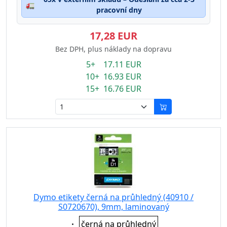
🚛
pracovní dny
17,28 EUR
Bez DPH, plus náklady na dopravu
5+ 17.11 EUR
10+ 16.93 EUR
15+ 16.76 EUR
Dymo etikety černá na průhledný (40910 /
S0720670), 9mm, laminovaný
Eigenschaft:
černá na průhledný