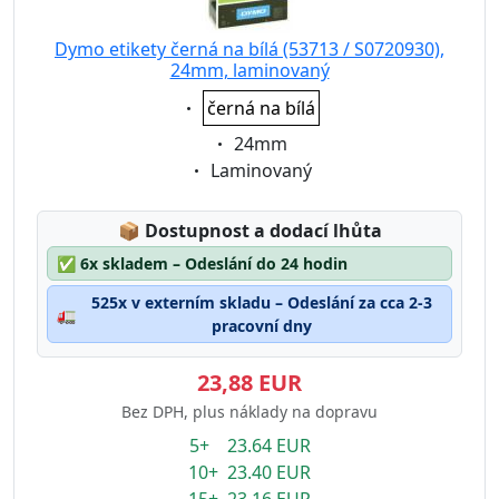
Dymo etikety černá na bílá (53713 / S0720930),
24mm, laminovaný
Eigenschaft:
černá na bílá
Eigenschaft:
24mm
Eigenschaft:
Laminovaný
Lagerstatus:
📦
Dostupnost a dodací lhůta
✅
6x skladem – Odeslání do 24 hodin
525x v externím skladu – Odeslání za cca 2-3
🚛
pracovní dny
23,88 EUR
Bez DPH, plus náklady na dopravu
5+ 23.64 EUR
10+ 23.40 EUR