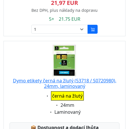
21,97 EUR
Bez DPH, plus náklady na dopravu
5+ 21.75 EUR
Dymo etikety černá na žlutý (53718 / S0720980),
24mm, laminovaný
Eigenschaft:
černá na žlutý
Eigenschaft:
24mm
Eigenschaft:
Laminovaný
Lagerstatus:
📦
Dostupnost a dodací lhůta