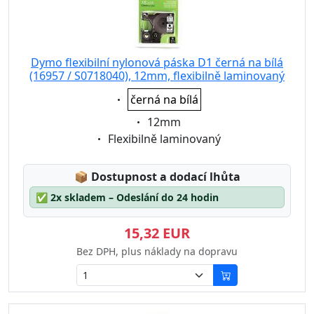
Dymo flexibilní nylonová páska D1 černá na bílá
(16957 / S0718040), 12mm, flexibilně laminovaný
Eigenschaft:
černá na bílá
Eigenschaft:
12mm
Eigenschaft:
Flexibilně laminovaný
Lagerstatus:
📦
Dostupnost a dodací lhůta
✅
2x skladem – Odeslání do 24 hodin
15,32 EUR
Bez DPH, plus náklady na dopravu