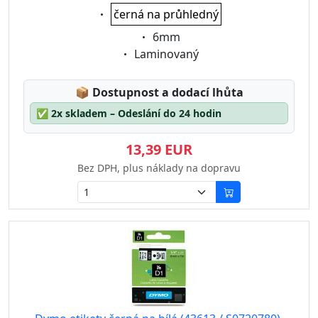
Eigenschaft:
černá na průhledný
Eigenschaft:
6mm
Eigenschaft:
Laminovaný
Lagerstatus:
📦
Dostupnost a dodací lhůta
✅
2x skladem – Odeslání do 24 hodin
13,39 EUR
Bez DPH, plus náklady na dopravu