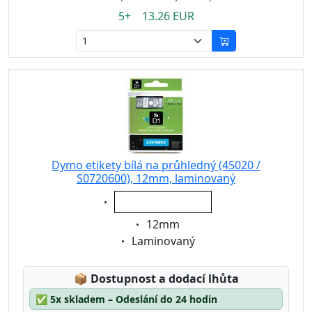
5+ 13.26 EUR
Dymo etikety bílá na průhledný (45020 /
S0720600), 12mm, laminovaný
Eigenschaft:
bílá na průhledný
Eigenschaft:
12mm
Eigenschaft:
Laminovaný
Lagerstatus:
📦
Dostupnost a dodací lhůta
✅
5x skladem – Odeslání do 24 hodin