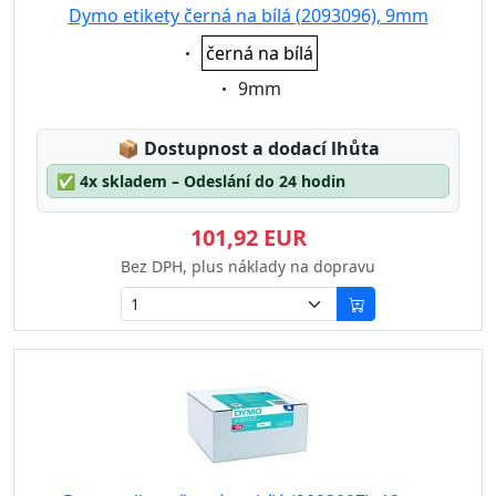
Dymo etikety černá na bílá (2093096), 9mm
Eigenschaft:
černá na bílá
Eigenschaft:
9mm
Lagerstatus:
📦
Dostupnost a dodací lhůta
✅
4x skladem – Odeslání do 24 hodin
101,92 EUR
Bez DPH, plus náklady na dopravu