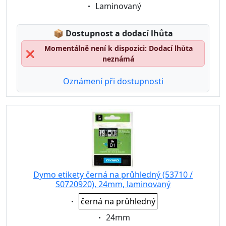
Eigenschaft:
Laminovaný
Lagerstatus:
📦
Dostupnost a dodací lhůta
Momentálně není k dispozici: Dodací lhůta
❌
neznámá
Oznámení při dostupnosti
Dymo etikety černá na průhledný (53710 /
S0720920), 24mm, laminovaný
Eigenschaft:
černá na průhledný
Eigenschaft:
24mm