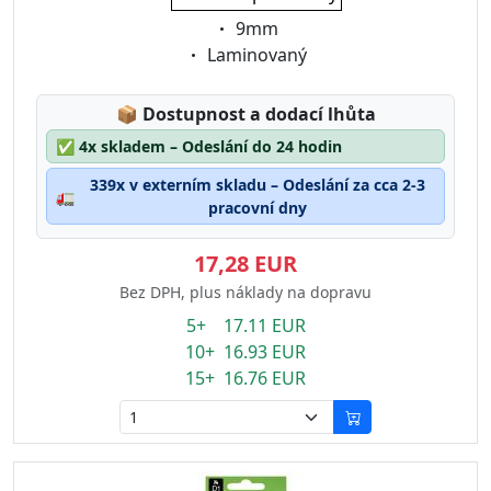
Eigenschaft:
9mm
Eigenschaft:
Laminovaný
Lagerstatus:
📦
Dostupnost a dodací lhůta
✅
4x skladem – Odeslání do 24 hodin
339x v externím skladu – Odeslání za cca 2-3
🚛
pracovní dny
17,28 EUR
Bez DPH, plus náklady na dopravu
5+ 17.11 EUR
10+ 16.93 EUR
15+ 16.76 EUR