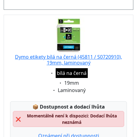
Dymo etikety bílá na černá (45811 / S0720910),
19mm, laminovaný
Eigenschaft:
bílá na černá
Eigenschaft:
19mm
Eigenschaft:
Laminovaný
Lagerstatus:
📦
Dostupnost a dodací lhůta
Momentálně není k dispozici: Dodací lhůta
❌
neznámá
Oznámení při dostupnosti