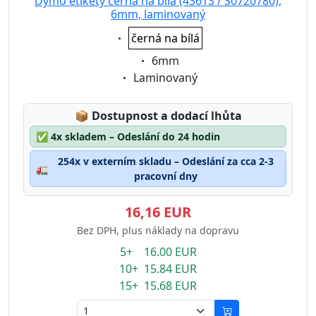
Dymo etikety černá na bílá (43613 / S0720780),
6mm, laminovaný
Eigenschaft:
černá na bílá
Eigenschaft:
6mm
Eigenschaft:
Laminovaný
Lagerstatus:
📦
Dostupnost a dodací lhůta
✅
4x skladem – Odeslání do 24 hodin
254x v externím skladu – Odeslání za cca 2-3
🚛
pracovní dny
16,16 EUR
Bez DPH, plus náklady na dopravu
5+ 16.00 EUR
10+ 15.84 EUR
15+ 15.68 EUR