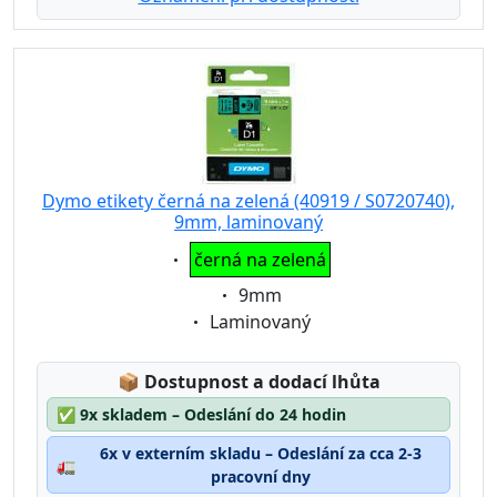
Dymo etikety černá na zelená (40919 / S0720740),
9mm, laminovaný
Eigenschaft:
černá na zelená
Eigenschaft:
9mm
Eigenschaft:
Laminovaný
Lagerstatus:
📦
Dostupnost a dodací lhůta
✅
9x skladem – Odeslání do 24 hodin
6x v externím skladu – Odeslání za cca 2-3
🚛
pracovní dny