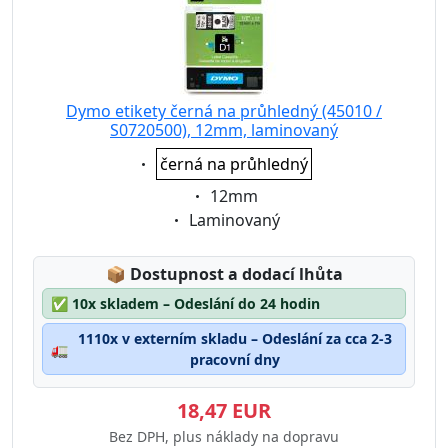
Dymo etikety černá na průhledný (45010 /
S0720500), 12mm, laminovaný
Eigenschaft:
černá na průhledný
Eigenschaft:
12mm
Eigenschaft:
Laminovaný
Lagerstatus:
📦
Dostupnost a dodací lhůta
✅
10x skladem – Odeslání do 24 hodin
1110x v externím skladu – Odeslání za cca 2-3
🚛
pracovní dny
18,47 EUR
Bez DPH, plus náklady na dopravu