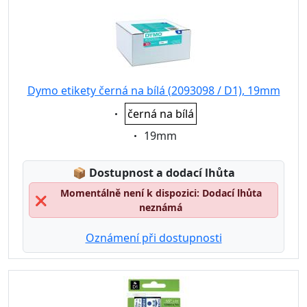
Dymo etikety černá na bílá (2093098 / D1), 19mm
Eigenschaft:
černá na bílá
Eigenschaft:
19mm
Lagerstatus:
📦
Dostupnost a dodací lhůta
Momentálně není k dispozici: Dodací lhůta
❌
neznámá
Oznámení při dostupnosti