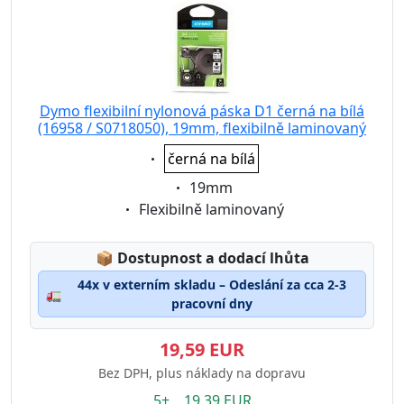
Dymo flexibilní nylonová páska D1 černá na bílá
(16958 / S0718050), 19mm, flexibilně laminovaný
Eigenschaft:
černá na bílá
Eigenschaft:
19mm
Eigenschaft:
Flexibilně laminovaný
Lagerstatus:
📦
Dostupnost a dodací lhůta
44x v externím skladu – Odeslání za cca 2-3
🚛
pracovní dny
19,59 EUR
Bez DPH, plus náklady na dopravu
5+ 19.39 EUR