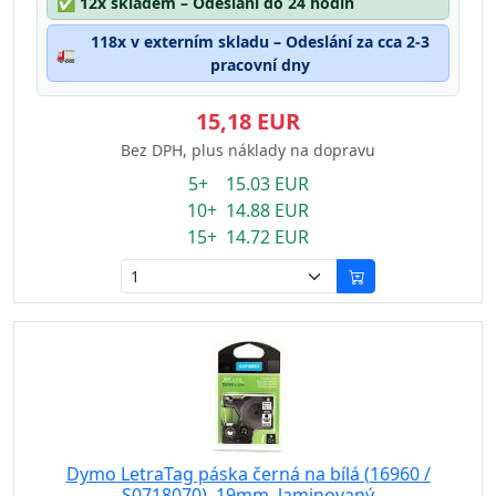
✅
12x skladem – Odeslání do 24 hodin
118x v externím skladu – Odeslání za cca 2-3
🚛
pracovní dny
15,18 EUR
Bez DPH, plus náklady na dopravu
5+ 15.03 EUR
10+ 14.88 EUR
15+ 14.72 EUR
Dymo LetraTag páska černá na bílá (16960 /
S0718070), 19mm, laminovaný