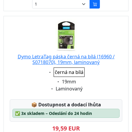
Dymo LetraTag páska černá na bílá (16960 /
S0718070), 19mm, laminovaný
Eigenschaft:
černá na bílá
Eigenschaft:
19mm
Eigenschaft:
Laminovaný
Lagerstatus:
📦
Dostupnost a dodací lhůta
✅
3x skladem – Odeslání do 24 hodin
19,59 EUR