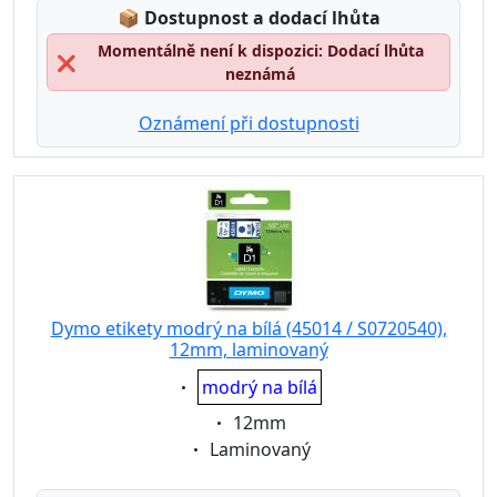
Lagerstatus:
📦
Dostupnost a dodací lhůta
Momentálně není k dispozici: Dodací lhůta
❌
neznámá
Oznámení při dostupnosti
Dymo etikety modrý na bílá (45014 / S0720540),
12mm, laminovaný
Eigenschaft:
modrý na bílá
Eigenschaft:
12mm
Eigenschaft:
Laminovaný