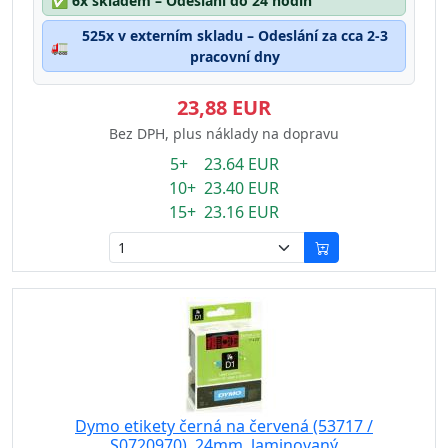
✅
6x skladem – Odeslání do 24 hodin
525x v externím skladu – Odeslání za cca 2-3
🚛
pracovní dny
23,88 EUR
Bez DPH, plus náklady na dopravu
5+ 23.64 EUR
10+ 23.40 EUR
15+ 23.16 EUR
Dymo etikety černá na červená (53717 /
S0720970), 24mm, laminovaný