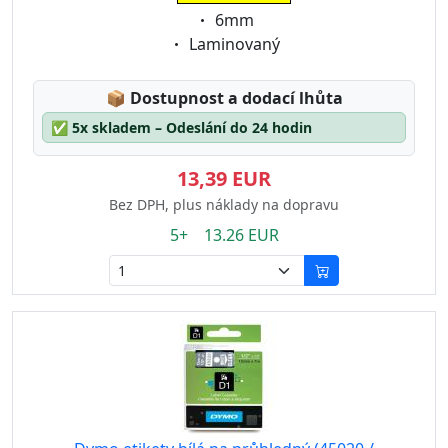
Eigenschaft:
6mm
Eigenschaft:
Laminovaný
Lagerstatus:
📦
Dostupnost a dodací lhůta
✅
5x skladem – Odeslání do 24 hodin
13,39 EUR
Bez DPH, plus náklady na dopravu
5+ 13.26 EUR