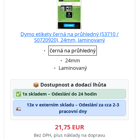
Dymo etikety černá na průhledný (53710 /
S0720920), 24mm, laminovaný
Eigenschaft:
černá na průhledný
Eigenschaft:
24mm
Eigenschaft:
Laminovaný
Lagerstatus:
📦
Dostupnost a dodací lhůta
✅
1x skladem – Odeslání do 24 hodin
13x v externím skladu – Odeslání za cca 2-3
🚛
pracovní dny
21,75 EUR
Bez DPH, plus náklady na dopravu