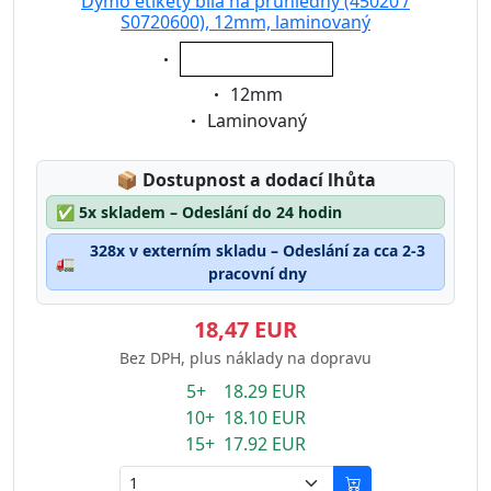
Dymo etikety bílá na průhledný (45020 /
S0720600), 12mm, laminovaný
Eigenschaft:
bílá na průhledný
Eigenschaft:
12mm
Eigenschaft:
Laminovaný
Lagerstatus:
📦
Dostupnost a dodací lhůta
✅
5x skladem – Odeslání do 24 hodin
328x v externím skladu – Odeslání za cca 2-3
🚛
pracovní dny
18,47 EUR
Bez DPH, plus náklady na dopravu
5+ 18.29 EUR
10+ 18.10 EUR
15+ 17.92 EUR