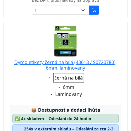
Bez DPH, plus náklady na dopravu
Dymo etikety černá na bílá (43613 / S0720780),
6mm, laminovaný
Eigenschaft:
černá na bílá
Eigenschaft:
6mm
Eigenschaft:
Laminovaný
Lagerstatus:
📦
Dostupnost a dodací lhůta
✅
4x skladem – Odeslání do 24 hodin
254x v externím skladu – Odeslání za cca 2-3