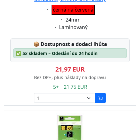
Eigenschaft:
černá na červená
Eigenschaft:
24mm
Eigenschaft:
Laminovaný
Lagerstatus:
📦
Dostupnost a dodací lhůta
✅
5x skladem – Odeslání do 24 hodin
21,97 EUR
Bez DPH, plus náklady na dopravu
5+ 21.75 EUR