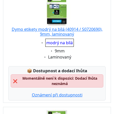
Dymo etikety modrý na bílá (40914 / S0720690),
9mm, laminovaný
Eigenschaft:
modrý na bílá
Eigenschaft:
9mm
Eigenschaft:
Laminovaný
Lagerstatus:
📦
Dostupnost a dodací lhůta
Momentálně není k dispozici: Dodací lhůta
❌
neznámá
Oznámení při dostupnosti