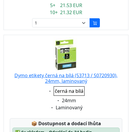
5+ 21.53 EUR
10+ 21.32 EUR
Dymo etikety černá na bílá (53713 / S0720930),
24mm, laminovaný
Eigenschaft:
černá na bílá
Eigenschaft:
24mm
Eigenschaft:
Laminovaný
Lagerstatus:
📦
Dostupnost a dodací lhůta