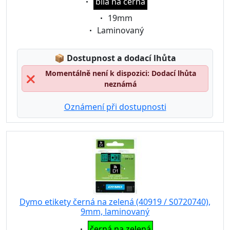
bílá na černá
Eigenschaft:
19mm
Eigenschaft:
Laminovaný
Lagerstatus:
📦
Dostupnost a dodací lhůta
Momentálně není k dispozici: Dodací lhůta
❌
neznámá
Oznámení při dostupnosti
Dymo etikety černá na zelená (40919 / S0720740),
9mm, laminovaný
Eigenschaft:
černá na zelená