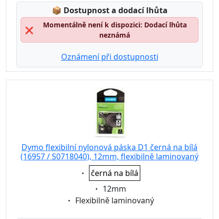
Lagerstatus:
📦
Dostupnost a dodací lhůta
Momentálně není k dispozici: Dodací lhůta
❌
neznámá
Oznámení při dostupnosti
Dymo flexibilní nylonová páska D1 černá na bílá
(16957 / S0718040), 12mm, flexibilně laminovaný
Eigenschaft:
černá na bílá
Eigenschaft:
12mm
Eigenschaft:
Flexibilně laminovaný