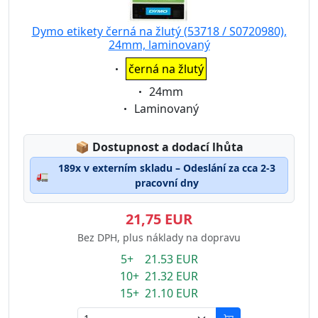
Dymo etikety černá na žlutý (53718 / S0720980),
24mm, laminovaný
Eigenschaft:
černá na žlutý
Eigenschaft:
24mm
Eigenschaft:
Laminovaný
Lagerstatus:
📦
Dostupnost a dodací lhůta
189x v externím skladu – Odeslání za cca 2-3
🚛
pracovní dny
21,75 EUR
Bez DPH, plus náklady na dopravu
5+ 21.53 EUR
10+ 21.32 EUR
15+ 21.10 EUR