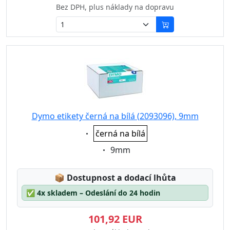
Bez DPH, plus náklady na dopravu
Dymo etikety černá na bílá (2093096), 9mm
Eigenschaft:
černá na bílá
Eigenschaft:
9mm
Lagerstatus:
📦
Dostupnost a dodací lhůta
✅
4x skladem – Odeslání do 24 hodin
101,92 EUR