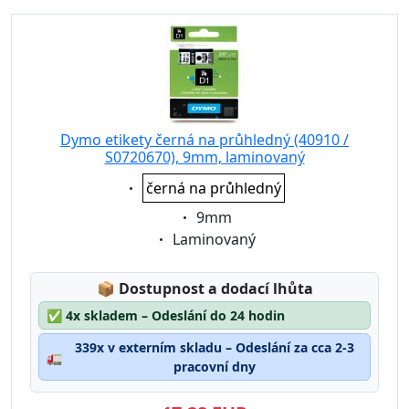
Dymo etikety černá na průhledný (40910 /
S0720670), 9mm, laminovaný
Eigenschaft:
černá na průhledný
Eigenschaft:
9mm
Eigenschaft:
Laminovaný
Lagerstatus:
📦
Dostupnost a dodací lhůta
✅
4x skladem – Odeslání do 24 hodin
339x v externím skladu – Odeslání za cca 2-3
🚛
pracovní dny