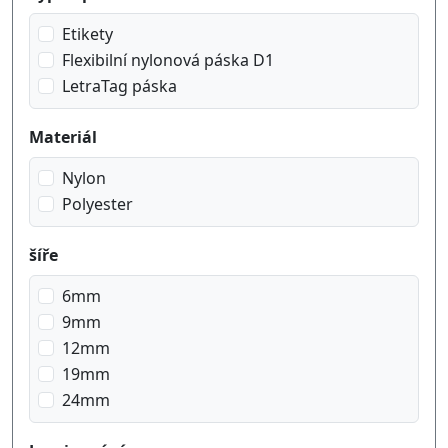
černá na průhledný
Etikety
černá na zelená
Flexibilní nylonová páska D1
černá na červená
LetraTag páska
černá na žlutý
červená na bílá
Materiál
Nylon
Polyester
šíře
6mm
9mm
12mm
19mm
24mm