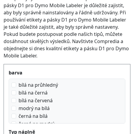
pásky D1 pro Dymo Mobile Labeler je důležité zajistit,
aby byly správně nainstalovány a řádně udržovány. Při
používání etikety a pásky D1 pro Dymo Mobile Labeler
je také důležité zajistit, aby byly správně nastaveny.
Pokud budete postupovat podle našich tipů, můžete
dosáhnout skvělých výsledků. Navštivte Compredia a
objednejte si dnes kvalitní etikety a pásku D1 pro Dymo
Mobile Labeler.
Produktfilter
barva
bílá na průhledný
bílá na černá
bílá na červená
modrý na bílá
černá na bílá
černá na modrý
černá na oranžový
Typ náplně