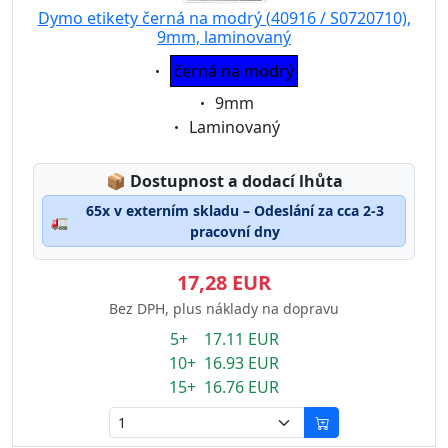
Dymo etikety černá na modrý (40916 / S0720710),
9mm, laminovaný
Eigenschaft:
černá na modrý
Eigenschaft:
9mm
Eigenschaft:
Laminovaný
Lagerstatus:
📦
Dostupnost a dodací lhůta
65x v externím skladu – Odeslání za cca 2-3
🚛
pracovní dny
17,28 EUR
Bez DPH, plus náklady na dopravu
5+ 17.11 EUR
10+ 16.93 EUR
15+ 16.76 EUR