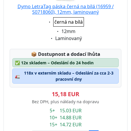
Dymo LetraTag páska černá na bílá (16959 /
S0718060), 12mm, laminovaný
Eigenschaft:
černá na bílá
Eigenschaft:
12mm
Eigenschaft:
Laminovaný
Lagerstatus:
📦
Dostupnost a dodací lhůta
✅
12x skladem – Odeslání do 24 hodin
118x v externím skladu – Odeslání za cca 2-3
🚛
pracovní dny
15,18 EUR
Bez DPH, plus náklady na dopravu
5+ 15.03 EUR
10+ 14.88 EUR
15+ 14.72 EUR