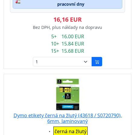
🚛
pracovní dny
16,16 EUR
Bez DPH, plus náklady na dopravu
5+ 16.00 EUR
10+ 15.84 EUR
15+ 15.68 EUR
Dymo etikety černá na žlutý (43618 / S0720790),
6mm, laminovaný
Eigenschaft:
černá na žlutý