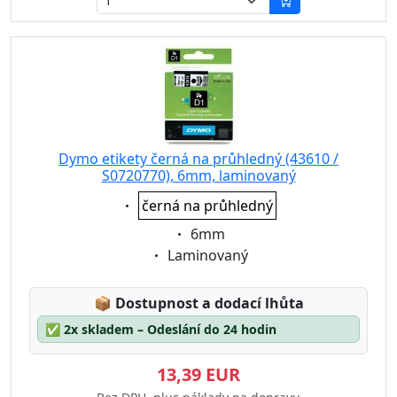
Dymo etikety černá na průhledný (43610 /
S0720770), 6mm, laminovaný
Eigenschaft:
černá na průhledný
Eigenschaft:
6mm
Eigenschaft:
Laminovaný
Lagerstatus:
📦
Dostupnost a dodací lhůta
✅
2x skladem – Odeslání do 24 hodin
13,39 EUR