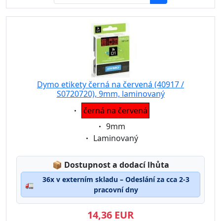
Dymo etikety černá na červená (40917 /
S0720720), 9mm, laminovaný
Eigenschaft:
černá na červená
Eigenschaft:
9mm
Eigenschaft:
Laminovaný
Lagerstatus:
📦
Dostupnost a dodací lhůta
36x v externím skladu – Odeslání za cca 2-3
🚛
pracovní dny
14,36 EUR