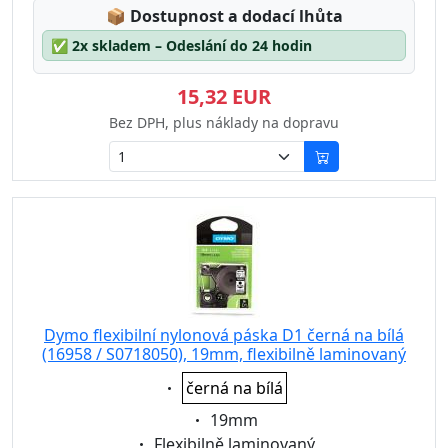
Lagerstatus:
📦
Dostupnost a dodací lhůta
✅
2x skladem – Odeslání do 24 hodin
15,32 EUR
Bez DPH, plus náklady na dopravu
Dymo flexibilní nylonová páska D1 černá na bílá
(16958 / S0718050), 19mm, flexibilně laminovaný
Eigenschaft:
černá na bílá
Eigenschaft:
19mm
Eigenschaft:
Flexibilně laminovaný