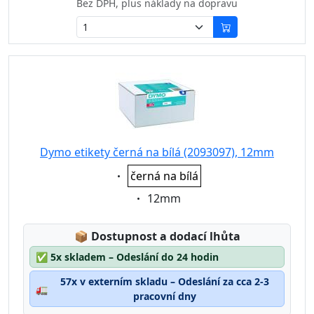
Bez DPH, plus náklady na dopravu
Dymo etikety černá na bílá (2093097), 12mm
Eigenschaft:
černá na bílá
Eigenschaft:
12mm
Lagerstatus:
📦
Dostupnost a dodací lhůta
✅
5x skladem – Odeslání do 24 hodin
57x v externím skladu – Odeslání za cca 2-3
🚛
pracovní dny