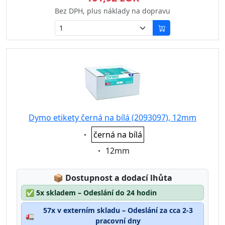
Bez DPH, plus náklady na dopravu
Dymo etikety černá na bílá (2093097), 12mm
Eigenschaft:
černá na bílá
Eigenschaft:
12mm
Lagerstatus:
📦
Dostupnost a dodací lhůta
✅
5x skladem – Odeslání do 24 hodin
57x v externím skladu – Odeslání za cca 2-3
🚛
pracovní dny