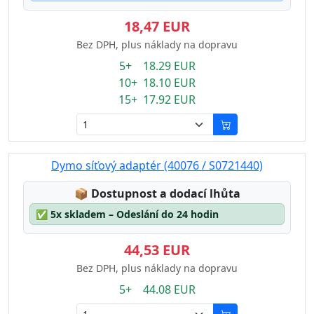
18,47 EUR
Bez DPH, plus náklady na dopravu
5+ 18.29 EUR
10+ 18.10 EUR
15+ 17.92 EUR
Dymo síťový adaptér (40076 / S0721440)
Lagerstatus:
📦
Dostupnost a dodací lhůta
✅
5x skladem – Odeslání do 24 hodin
44,53 EUR
Bez DPH, plus náklady na dopravu
5+ 44.08 EUR