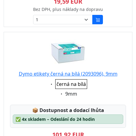
19,59 EUR
Bez DPH, plus náklady na dopravu
Dymo etikety černá na bílá (2093096), 9mm
Eigenschaft:
černá na bílá
Eigenschaft:
9mm
Lagerstatus:
📦
Dostupnost a dodací lhůta
✅
4x skladem – Odeslání do 24 hodin
101,92 EUR