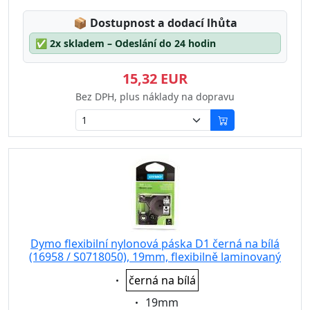
Lagerstatus:
📦
Dostupnost a dodací lhůta
✅
2x skladem – Odeslání do 24 hodin
15,32 EUR
Bez DPH, plus náklady na dopravu
Dymo flexibilní nylonová páska D1 černá na bílá
(16958 / S0718050), 19mm, flexibilně laminovaný
Eigenschaft:
černá na bílá
Eigenschaft:
19mm