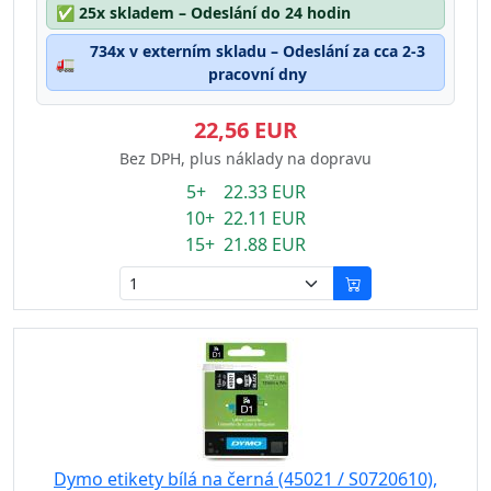
✅
25x skladem – Odeslání do 24 hodin
734x v externím skladu – Odeslání za cca 2-3
🚛
pracovní dny
22,56 EUR
Bez DPH, plus náklady na dopravu
5+ 22.33 EUR
10+ 22.11 EUR
15+ 21.88 EUR
Dymo etikety bílá na černá (45021 / S0720610),