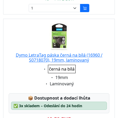
Dymo LetraTag páska černá na bílá (16960 /
S0718070), 19mm, laminovaný
Eigenschaft:
černá na bílá
Eigenschaft:
19mm
Eigenschaft:
Laminovaný
Lagerstatus:
📦
Dostupnost a dodací lhůta
✅
3x skladem – Odeslání do 24 hodin