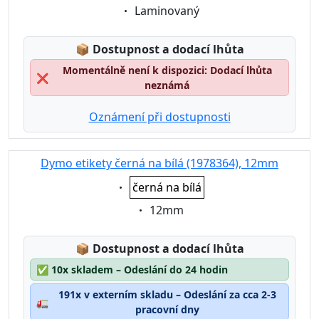
Eigenschaft:
Laminovaný
Lagerstatus:
📦
Dostupnost a dodací lhůta
Momentálně není k dispozici: Dodací lhůta
❌
neznámá
Oznámení při dostupnosti
Dymo etikety černá na bílá (1978364), 12mm
Eigenschaft:
černá na bílá
Eigenschaft:
12mm
Lagerstatus:
📦
Dostupnost a dodací lhůta
✅
10x skladem – Odeslání do 24 hodin
191x v externím skladu – Odeslání za cca 2-3
🚛
pracovní dny