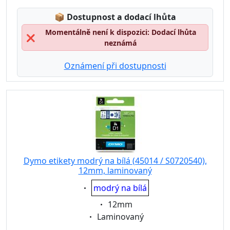
Lagerstatus:
📦
Dostupnost a dodací lhůta
Momentálně není k dispozici: Dodací lhůta
❌
neznámá
Oznámení při dostupnosti
Dymo etikety modrý na bílá (45014 / S0720540),
12mm, laminovaný
Eigenschaft:
modrý na bílá
Eigenschaft:
12mm
Eigenschaft:
Laminovaný