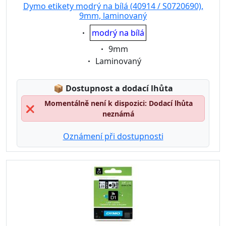
Dymo etikety modrý na bílá (40914 / S0720690),
9mm, laminovaný
Eigenschaft:
modrý na bílá
Eigenschaft:
9mm
Eigenschaft:
Laminovaný
Lagerstatus:
📦
Dostupnost a dodací lhůta
Momentálně není k dispozici: Dodací lhůta
❌
neznámá
Oznámení při dostupnosti