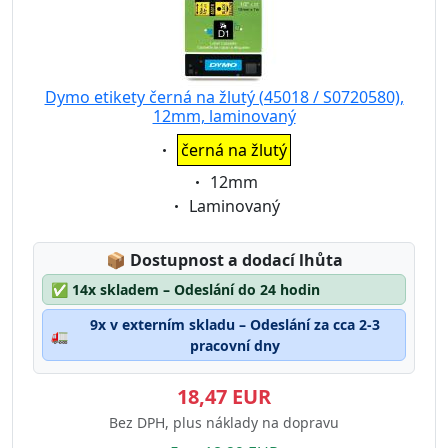
Dymo etikety černá na žlutý (45018 / S0720580),
12mm, laminovaný
Eigenschaft:
černá na žlutý
Eigenschaft:
12mm
Eigenschaft:
Laminovaný
Lagerstatus:
📦
Dostupnost a dodací lhůta
✅
14x skladem – Odeslání do 24 hodin
9x v externím skladu – Odeslání za cca 2-3
🚛
pracovní dny
18,47 EUR
Bez DPH, plus náklady na dopravu