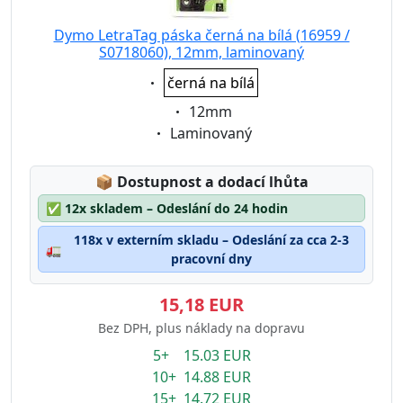
Dymo LetraTag páska černá na bílá (16959 /
S0718060), 12mm, laminovaný
Eigenschaft:
černá na bílá
Eigenschaft:
12mm
Eigenschaft:
Laminovaný
Lagerstatus:
📦
Dostupnost a dodací lhůta
✅
12x skladem – Odeslání do 24 hodin
118x v externím skladu – Odeslání za cca 2-3
🚛
pracovní dny
15,18 EUR
Bez DPH, plus náklady na dopravu
5+ 15.03 EUR
10+ 14.88 EUR
15+ 14.72 EUR