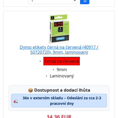
Dymo etikety černá na červená (40917 /
S0720720), 9mm, laminovaný
Eigenschaft:
černá na červená
Eigenschaft:
9mm
Eigenschaft:
Laminovaný
Lagerstatus:
📦
Dostupnost a dodací lhůta
36x v externím skladu – Odeslání za cca 2-3
🚛
pracovní dny
14,36 EUR