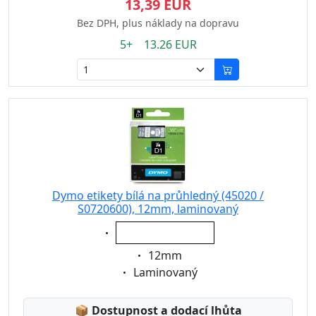
13,39 EUR
Bez DPH, plus náklady na dopravu
5+ 13.26 EUR
Dymo etikety bílá na průhledný (45020 /
S0720600), 12mm, laminovaný
Eigenschaft:
bílá na průhledný
Eigenschaft:
12mm
Eigenschaft:
Laminovaný
Lagerstatus:
📦
Dostupnost a dodací lhůta