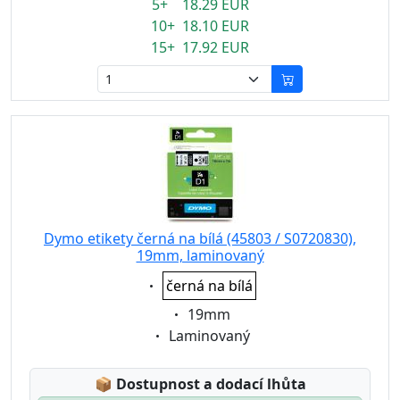
5+ 18.29 EUR
10+ 18.10 EUR
15+ 17.92 EUR
Dymo etikety černá na bílá (45803 / S0720830),
19mm, laminovaný
Eigenschaft:
černá na bílá
Eigenschaft:
19mm
Eigenschaft:
Laminovaný
Lagerstatus:
📦
Dostupnost a dodací lhůta