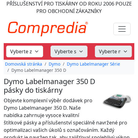
PŘÍSLUŠENSTVÍ PRO TISKÁRNY
OD ROKU 2006
POUZE
PRO OBCHODNÍ ZÁKAZNÍKY
Domovská stránka
Dymo
Dymo Labelmanager Série
Dymo Labelmanager 350 D
Dymo Labelmanager 350 D
pásky do tiskárny
Objevte komplexní výběr dodávek pro
Dymo Labelmanager 350 D. Naše
nabídka zahrnuje vysoce kvalitní
štítkové pásky a příslušenství speciálně navržené pro
optimalizaci vašich úkolů s označováním. Každý
produkt je navržen tak, aby zajišťoval spolehlivý výkon,