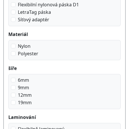
černá na zelená
Flexibilní nylonová páska D1
černá na červená
LetraTag páska
černá na žlutý
Síťový adaptér
červená na bílá
Materiál
Nylon
Polyester
šíře
6mm
9mm
12mm
19mm
Laminování