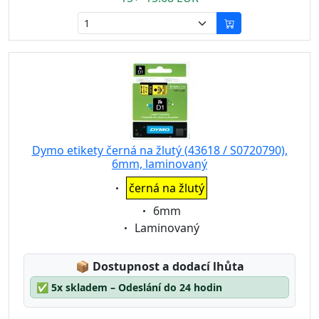
Dymo etikety černá na žlutý (43618 / S0720790),
6mm, laminovaný
Eigenschaft:
černá na žlutý
Eigenschaft:
6mm
Eigenschaft:
Laminovaný
Lagerstatus:
📦
Dostupnost a dodací lhůta
✅
5x skladem – Odeslání do 24 hodin