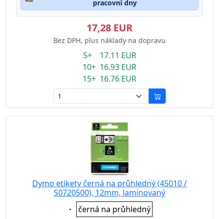
pracovní dny
17,28 EUR
Bez DPH, plus náklady na dopravu
5+ 17.11 EUR
10+ 16.93 EUR
15+ 16.76 EUR
Dymo etikety černá na průhledný (45010 /
S0720500), 12mm, laminovaný
Eigenschaft:
černá na průhledný