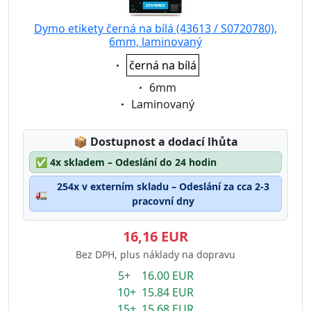
Dymo etikety černá na bílá (43613 / S0720780),
6mm, laminovaný
Eigenschaft:
černá na bílá
Eigenschaft:
6mm
Eigenschaft:
Laminovaný
Lagerstatus:
📦
Dostupnost a dodací lhůta
✅
4x skladem – Odeslání do 24 hodin
254x v externím skladu – Odeslání za cca 2-3
🚛
pracovní dny
16,16 EUR
Bez DPH, plus náklady na dopravu
5+ 16.00 EUR
10+ 15.84 EUR
15+ 15.68 EUR