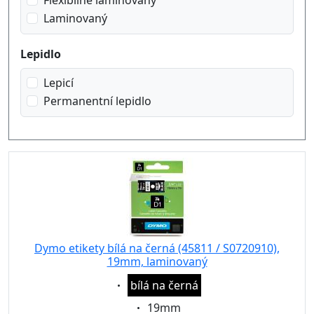
Flexibilně laminovaný
Laminovaný
Lepidlo
Lepicí
Permanentní lepidlo
Dymo etikety bílá na černá (45811 / S0720910),
19mm, laminovaný
Eigenschaft:
bílá na černá
Eigenschaft:
19mm