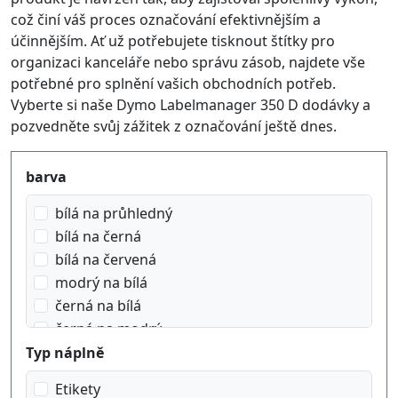
což činí váš proces označování efektivnějším a
účinnějším. Ať už potřebujete tisknout štítky pro
organizaci kanceláře nebo správu zásob, najdete vše
potřebné pro splnění vašich obchodních potřeb.
Vyberte si naše Dymo Labelmanager 350 D dodávky a
pozvedněte svůj zážitek z označování ještě dnes.
Produktfilter
barva
bílá na průhledný
bílá na černá
bílá na červená
modrý na bílá
černá na bílá
černá na modrý
černá na oranžový
Typ náplně
černá na průhledný
Etikety