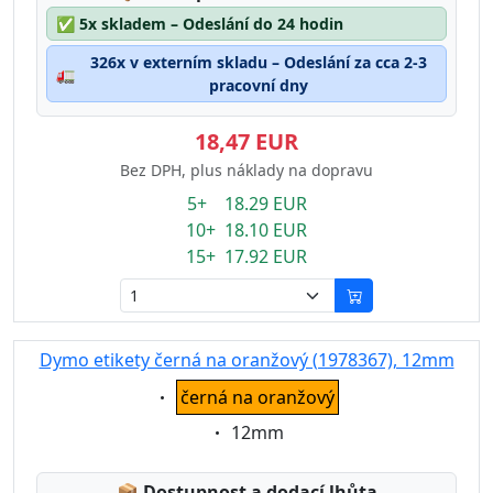
✅
5x skladem – Odeslání do 24 hodin
326x v externím skladu – Odeslání za cca 2-3
🚛
pracovní dny
18,47 EUR
Bez DPH, plus náklady na dopravu
5+ 18.29 EUR
10+ 18.10 EUR
15+ 17.92 EUR
Dymo etikety černá na oranžový (1978367), 12mm
Eigenschaft:
černá na oranžový
Eigenschaft:
12mm
Lagerstatus:
📦
Dostupnost a dodací lhůta