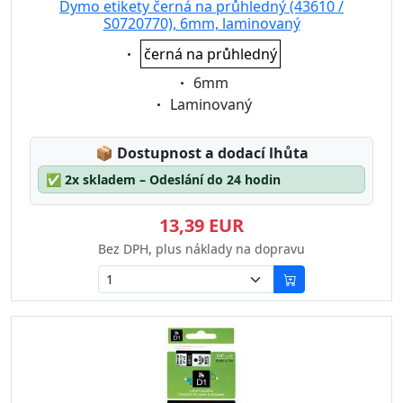
Dymo etikety černá na průhledný (43610 /
S0720770), 6mm, laminovaný
Eigenschaft:
černá na průhledný
Eigenschaft:
6mm
Eigenschaft:
Laminovaný
Lagerstatus:
📦
Dostupnost a dodací lhůta
✅
2x skladem – Odeslání do 24 hodin
13,39 EUR
Bez DPH, plus náklady na dopravu