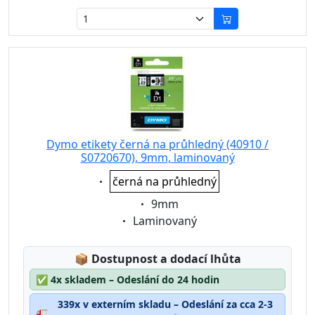
Dymo etikety černá na průhledný (40910 /
S0720670), 9mm, laminovaný
Eigenschaft:
černá na průhledný
Eigenschaft:
9mm
Eigenschaft:
Laminovaný
Lagerstatus:
📦
Dostupnost a dodací lhůta
✅
4x skladem – Odeslání do 24 hodin
339x v externím skladu – Odeslání za cca 2-3
🚛