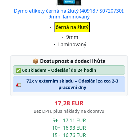
Dymo etikety černá na žlutý (40918 / S0720730),
9mm, laminovaný
Eigenschaft:
černá na žlutý
Eigenschaft:
9mm
Eigenschaft:
Laminovaný
Lagerstatus:
📦
Dostupnost a dodací lhůta
✅
6x skladem – Odeslání do 24 hodin
72x v externím skladu – Odeslání za cca 2-3
🚛
pracovní dny
17,28 EUR
Bez DPH, plus náklady na dopravu
5+ 17.11 EUR
10+ 16.93 EUR
15+ 16.76 EUR