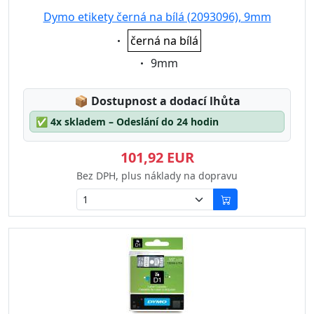
Dymo etikety černá na bílá (2093096), 9mm
Eigenschaft:
černá na bílá
Eigenschaft:
9mm
Lagerstatus:
📦
Dostupnost a dodací lhůta
✅
4x skladem – Odeslání do 24 hodin
101,92 EUR
Bez DPH, plus náklady na dopravu