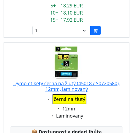
5+ 18.29 EUR
10+ 18.10 EUR
15+ 17.92 EUR
Dymo etikety černá na žlutý (45018 / S0720580),
12mm, laminovaný
Eigenschaft:
černá na žlutý
Eigenschaft:
12mm
Eigenschaft:
Laminovaný
Lagerstatus:
📦
Dostupnost a dodací lhůta