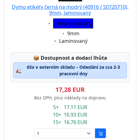
Dymo etikety černá na modrý (40916 / S0720710),
9mm, laminovaný
Eigenschaft:
černá na modrý
Eigenschaft:
9mm
Eigenschaft:
Laminovaný
Lagerstatus:
📦
Dostupnost a dodací lhůta
65x v externím skladu – Odeslání za cca 2-3
🚛
pracovní dny
17,28 EUR
Bez DPH, plus náklady na dopravu
5+ 17.11 EUR
10+ 16.93 EUR
15+ 16.76 EUR