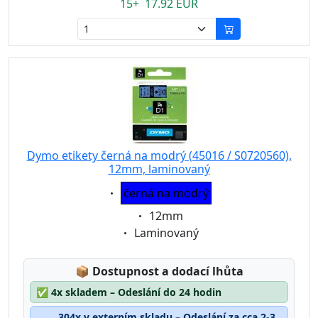
15+ 17.92 EUR
Dymo etikety černá na modrý (45016 / S0720560),
12mm, laminovaný
Eigenschaft:
černá na modrý
Eigenschaft:
12mm
Eigenschaft:
Laminovaný
Lagerstatus:
📦
Dostupnost a dodací lhůta
✅
4x skladem – Odeslání do 24 hodin
304x v externím skladu – Odeslání za cca 2-3