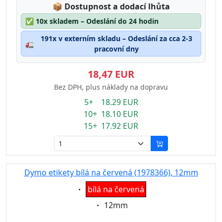
Lagerstatus:
📦
Dostupnost a dodací lhůta
✅
10x skladem – Odeslání do 24 hodin
191x v externím skladu – Odeslání za cca 2-3
🚛
pracovní dny
18,47 EUR
Bez DPH, plus náklady na dopravu
5+ 18.29 EUR
10+ 18.10 EUR
15+ 17.92 EUR
Dymo etikety bílá na červená (1978366), 12mm
Eigenschaft:
bílá na červená
Eigenschaft:
12mm