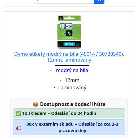
Dymo etikety modrý na bílá (45014 / S0720540),
12mm, laminovaný
Eigenschaft:
modrý na bílá
Eigenschaft:
12mm
Eigenschaft:
Laminovaný
Lagerstatus:
📦
Dostupnost a dodací lhůta
✅
1x skladem – Odeslání do 24 hodin
80x v externím skladu – Odeslání za cca 2-3
🚛
pracovní dny