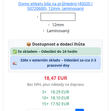
Dymo etikety bílá na průhledný (45020 /
S0720600), 12mm, laminovaný
Eigenschaft:
bílá na průhledný
Eigenschaft:
12mm
Eigenschaft:
Laminovaný
Lagerstatus:
📦
Dostupnost a dodací lhůta
✅
5x skladem – Odeslání do 24 hodin
326x v externím skladu – Odeslání za cca 2-3
🚛
pracovní dny
18,47 EUR
Bez DPH, plus náklady na dopravu
5+ 18.29 EUR
10+ 18.10 EUR
15+ 17.92 EUR