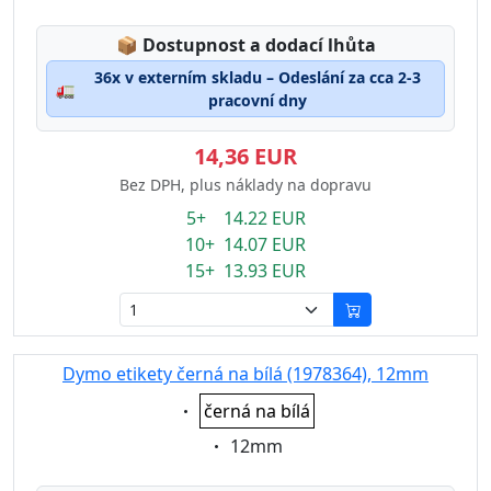
Lagerstatus:
📦
Dostupnost a dodací lhůta
36x v externím skladu – Odeslání za cca 2-3
🚛
pracovní dny
14,36 EUR
Bez DPH, plus náklady na dopravu
5+ 14.22 EUR
10+ 14.07 EUR
15+ 13.93 EUR
Dymo etikety černá na bílá (1978364), 12mm
Eigenschaft:
černá na bílá
Eigenschaft:
12mm