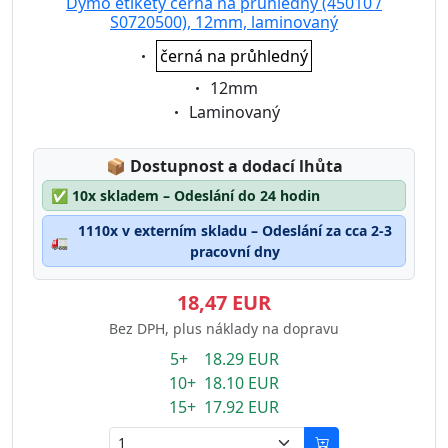
Dymo etikety černá na průhledný (45010 /
S0720500), 12mm, laminovaný
Eigenschaft:
černá na průhledný
Eigenschaft:
12mm
Eigenschaft:
Laminovaný
Lagerstatus:
📦
Dostupnost a dodací lhůta
✅
10x skladem – Odeslání do 24 hodin
1110x v externím skladu – Odeslání za cca 2-3
🚛
pracovní dny
18,47 EUR
Bez DPH, plus náklady na dopravu
5+ 18.29 EUR
10+ 18.10 EUR
15+ 17.92 EUR