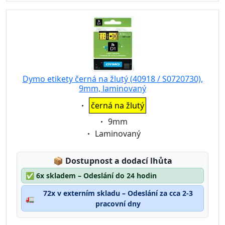
Dymo etikety černá na žlutý (40918 / S0720730),
9mm, laminovaný
Eigenschaft:
černá na žlutý
Eigenschaft:
9mm
Eigenschaft:
Laminovaný
Lagerstatus:
📦
Dostupnost a dodací lhůta
✅
6x skladem – Odeslání do 24 hodin
72x v externím skladu – Odeslání za cca 2-3
🚛
pracovní dny