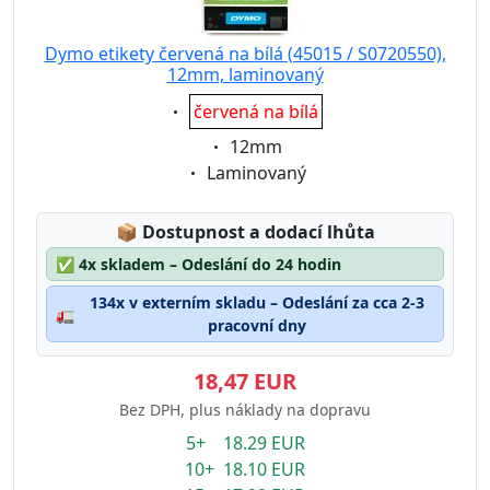
Dymo etikety červená na bílá (45015 / S0720550),
12mm, laminovaný
Eigenschaft:
červená na bílá
Eigenschaft:
12mm
Eigenschaft:
Laminovaný
Lagerstatus:
📦
Dostupnost a dodací lhůta
✅
4x skladem – Odeslání do 24 hodin
134x v externím skladu – Odeslání za cca 2-3
🚛
pracovní dny
18,47 EUR
Bez DPH, plus náklady na dopravu
5+ 18.29 EUR
10+ 18.10 EUR