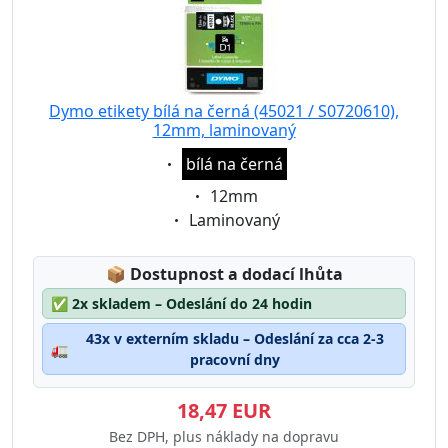
Dymo etikety bílá na černá (45021 / S0720610),
12mm, laminovaný
Eigenschaft:
bílá na černá
Eigenschaft:
12mm
Eigenschaft:
Laminovaný
Lagerstatus:
📦
Dostupnost a dodací lhůta
✅
2x skladem – Odeslání do 24 hodin
43x v externím skladu – Odeslání za cca 2-3
🚛
pracovní dny
18,47 EUR
Bez DPH, plus náklady na dopravu