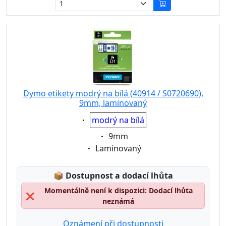
Dymo etikety modrý na bílá (40914 / S0720690),
9mm, laminovaný
Eigenschaft:
modrý na bílá
Eigenschaft:
9mm
Eigenschaft:
Laminovaný
Lagerstatus:
📦
Dostupnost a dodací lhůta
Momentálně není k dispozici: Dodací lhůta
❌
neznámá
Oznámení při dostupnosti