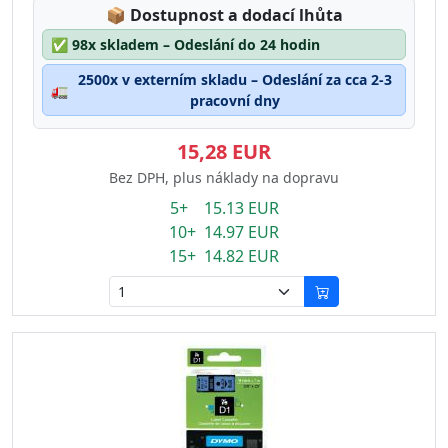
Lagerstatus:
📦
Dostupnost a dodací lhůta
✅
98x skladem – Odeslání do 24 hodin
2500x v externím skladu – Odeslání za cca 2-3
🚛
pracovní dny
15,28 EUR
Bez DPH, plus náklady na dopravu
5+ 15.13 EUR
10+ 14.97 EUR
15+ 14.82 EUR