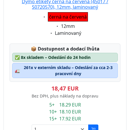
Dymo etikety černá na červená (45017 /
S0720570), 12mm, laminovaný
Eigenschaft:
černá na červená
Eigenschaft:
12mm
Eigenschaft:
Laminovaný
Lagerstatus:
📦
Dostupnost a dodací lhůta
✅
8x skladem – Odeslání do 24 hodin
261x v externím skladu – Odeslání za cca 2-3
🚛
pracovní dny
18,47 EUR
Bez DPH, plus náklady na dopravu
5+ 18.29 EUR
10+ 18.10 EUR
15+ 17.92 EUR