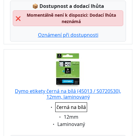
Lagerstatus:
📦
Dostupnost a dodací lhůta
Momentálně není k dispozici: Dodací lhůta
❌
neznámá
Oznámení při dostupnosti
Dymo etikety černá na bílá (45013 / S0720530),
12mm, laminovaný
Eigenschaft:
černá na bílá
Eigenschaft:
12mm
Eigenschaft:
Laminovaný