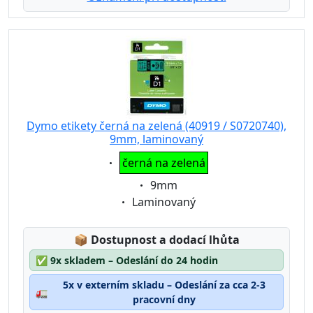
Dymo etikety černá na zelená (40919 / S0720740),
9mm, laminovaný
Eigenschaft:
černá na zelená
Eigenschaft:
9mm
Eigenschaft:
Laminovaný
Lagerstatus:
📦
Dostupnost a dodací lhůta
✅
9x skladem – Odeslání do 24 hodin
5x v externím skladu – Odeslání za cca 2-3
🚛
pracovní dny