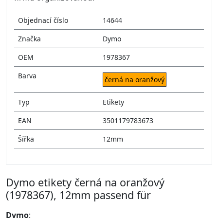
Objednací číslo
14644
Značka
Dymo
OEM
1978367
Barva
černá na oranžový
Typ
Etikety
EAN
3501179783673
Šířka
12mm
Dymo etikety černá na oranžový
(1978367), 12mm passend für
Dymo
: