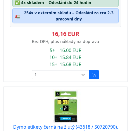
✅
4x skladem – Odeslání do 24 hodin
254x v externím skladu – Odeslání za cca 2-3
🚛
pracovní dny
16,16 EUR
Bez DPH, plus náklady na dopravu
5+ 16.00 EUR
10+ 15.84 EUR
15+ 15.68 EUR
Dymo etikety černá na žlutý (43618 / S0720790),