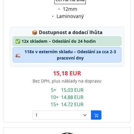
Eigenschaft:
12mm
Eigenschaft:
Laminovaný
Lagerstatus:
📦
Dostupnost a dodací lhůta
✅
12x skladem – Odeslání do 24 hodin
118x v externím skladu – Odeslání za cca 2-3
🚛
pracovní dny
15,18 EUR
Bez DPH, plus náklady na dopravu
5+ 15.03 EUR
10+ 14.88 EUR
15+ 14.72 EUR