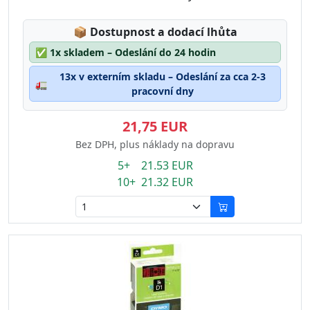
Lagerstatus:
📦
Dostupnost a dodací lhůta
✅
1x skladem – Odeslání do 24 hodin
13x v externím skladu – Odeslání za cca 2-3
🚛
pracovní dny
21,75 EUR
Bez DPH, plus náklady na dopravu
5+ 21.53 EUR
10+ 21.32 EUR