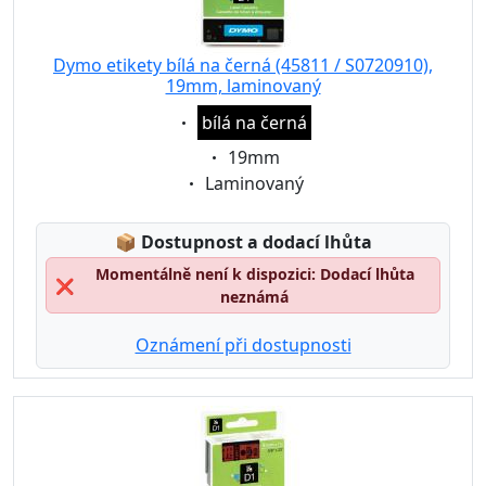
Dymo etikety bílá na černá (45811 / S0720910),
19mm, laminovaný
Eigenschaft:
bílá na černá
Eigenschaft:
19mm
Eigenschaft:
Laminovaný
Lagerstatus:
📦
Dostupnost a dodací lhůta
Momentálně není k dispozici: Dodací lhůta
❌
neznámá
Oznámení při dostupnosti