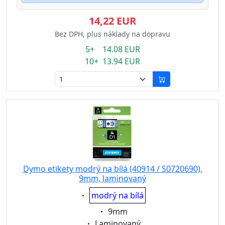
14,22 EUR
Bez DPH, plus náklady na dopravu
5+ 14.08 EUR
10+ 13.94 EUR
Dymo etikety modrý na bílá (40914 / S0720690),
9mm, laminovaný
Eigenschaft:
modrý na bílá
Eigenschaft:
9mm
Eigenschaft:
Laminovaný