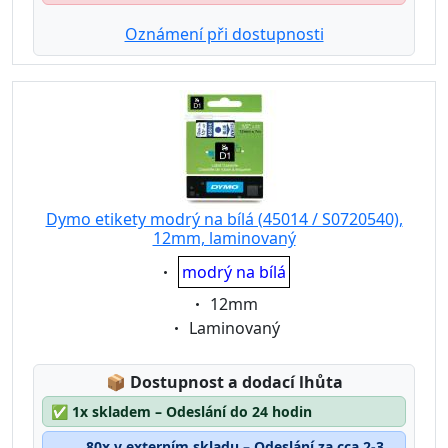
Oznámení při dostupnosti
Dymo etikety modrý na bílá (45014 / S0720540),
12mm, laminovaný
Eigenschaft:
modrý na bílá
Eigenschaft:
12mm
Eigenschaft:
Laminovaný
Lagerstatus:
📦
Dostupnost a dodací lhůta
✅
1x skladem – Odeslání do 24 hodin
80x v externím skladu – Odeslání za cca 2-3