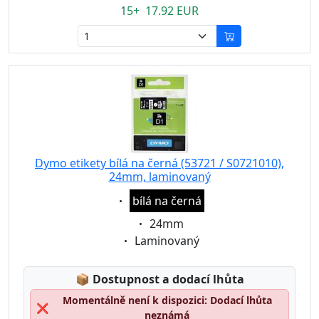
15+ 17.92 EUR
Dymo etikety bílá na černá (53721 / S0721010),
24mm, laminovaný
Eigenschaft:
bílá na černá
Eigenschaft:
24mm
Eigenschaft:
Laminovaný
Lagerstatus:
📦
Dostupnost a dodací lhůta
Momentálně není k dispozici: Dodací lhůta
❌
neznámá