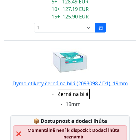
5+ 128.49 EUR
10+ 127.19 EUR
15+ 125.90 EUR
Dymo etikety černá na bílá (2093098 / D1), 19mm
Eigenschaft:
černá na bílá
Eigenschaft:
19mm
Lagerstatus:
📦
Dostupnost a dodací lhůta
Momentálně není k dispozici: Dodací lhůta
❌
neznámá