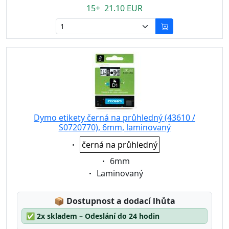
15+ 21.10 EUR
Dymo etikety černá na průhledný (43610 /
S0720770), 6mm, laminovaný
Eigenschaft:
černá na průhledný
Eigenschaft:
6mm
Eigenschaft:
Laminovaný
Lagerstatus:
📦
Dostupnost a dodací lhůta
✅
2x skladem – Odeslání do 24 hodin