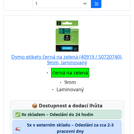
Dymo etikety černá na zelená (40919 / S0720740),
9mm, laminovaný
Eigenschaft:
černá na zelená
Eigenschaft:
9mm
Eigenschaft:
Laminovaný
Lagerstatus:
📦
Dostupnost a dodací lhůta
✅
9x skladem – Odeslání do 24 hodin
5x v externím skladu – Odeslání za cca 2-3
🚛
pracovní dny