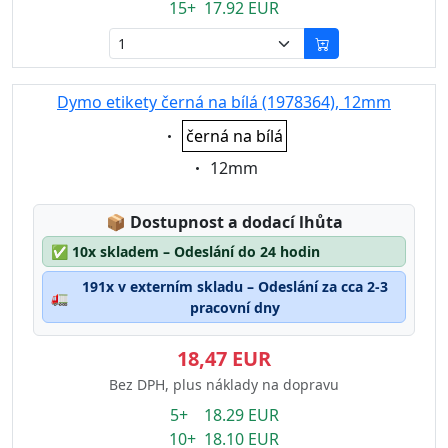
15+ 17.92 EUR
Dymo etikety černá na bílá (1978364), 12mm
Eigenschaft:
černá na bílá
Eigenschaft:
12mm
Lagerstatus:
📦
Dostupnost a dodací lhůta
✅
10x skladem – Odeslání do 24 hodin
191x v externím skladu – Odeslání za cca 2-3
🚛
pracovní dny
18,47 EUR
Bez DPH, plus náklady na dopravu
5+ 18.29 EUR
10+ 18.10 EUR