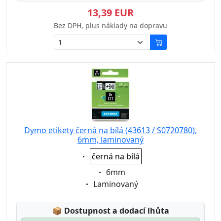
13,39 EUR
Bez DPH, plus náklady na dopravu
Dymo etikety černá na bílá (43613 / S0720780),
6mm, laminovaný
Eigenschaft:
černá na bílá
Eigenschaft:
6mm
Eigenschaft:
Laminovaný
Lagerstatus:
📦
Dostupnost a dodací lhůta