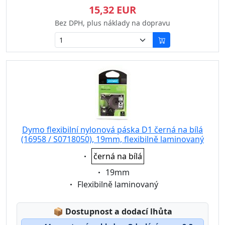
15,32 EUR
Bez DPH, plus náklady na dopravu
Dymo flexibilní nylonová páska D1 černá na bílá
(16958 / S0718050), 19mm, flexibilně laminovaný
Eigenschaft:
černá na bílá
Eigenschaft:
19mm
Eigenschaft:
Flexibilně laminovaný
Lagerstatus:
📦
Dostupnost a dodací lhůta