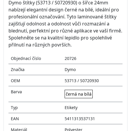
Dymo štítky (53713 / S0720930) o šířce 24mm
nabízejí elegantní design černé na bílé, ideální pro
profesionální označování. Tyto laminované štítky
zajišťují odolnost a odolnost vůči rozmazání a
blednutí, perfektní pro různé aplikace ve vaší firmě.
Spolehněte se na kvalitní lepidlo pro spolehlivé
přilnutí na různých površích.
Objednací číslo
20726
Značka
Dymo
OEM
53713 / S0720930
Barva
černá na bílá
Typ
Etikety
EAN
5411313537131
Materiál
Polyester