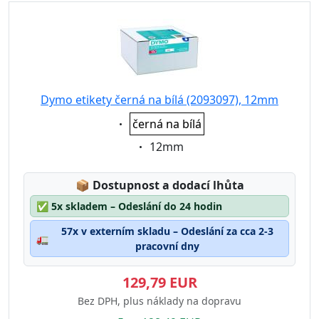
Dymo etikety černá na bílá (2093097), 12mm
Eigenschaft:
černá na bílá
Eigenschaft:
12mm
Lagerstatus:
📦
Dostupnost a dodací lhůta
✅
5x skladem – Odeslání do 24 hodin
57x v externím skladu – Odeslání za cca 2-3
🚛
pracovní dny
129,79 EUR
Bez DPH, plus náklady na dopravu