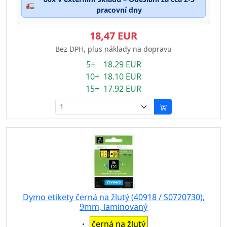
🚛
pracovní dny
18,47 EUR
Bez DPH, plus náklady na dopravu
5+ 18.29 EUR
10+ 18.10 EUR
15+ 17.92 EUR
Dymo etikety černá na žlutý (40918 / S0720730),
9mm, laminovaný
Eigenschaft:
černá na žlutý