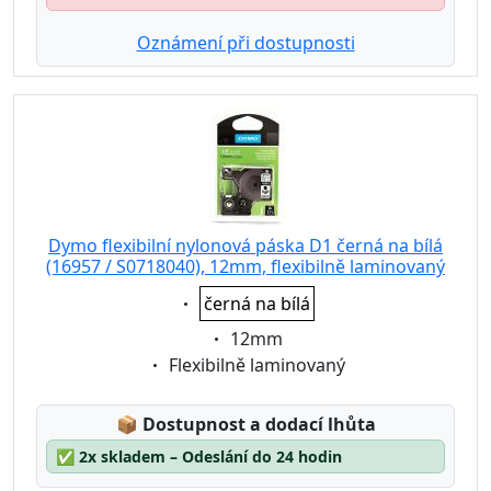
Oznámení při dostupnosti
Dymo flexibilní nylonová páska D1 černá na bílá
(16957 / S0718040), 12mm, flexibilně laminovaný
Eigenschaft:
černá na bílá
Eigenschaft:
12mm
Eigenschaft:
Flexibilně laminovaný
Lagerstatus:
📦
Dostupnost a dodací lhůta
✅
2x skladem – Odeslání do 24 hodin