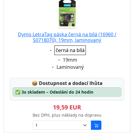
Dymo LetraTag páska černá na bílá (16960 /
S0718070), 19mm, laminovaný
Eigenschaft:
černá na bílá
Eigenschaft:
19mm
Eigenschaft:
Laminovaný
Lagerstatus:
📦
Dostupnost a dodací lhůta
✅
3x skladem – Odeslání do 24 hodin
19,59 EUR
Bez DPH, plus náklady na dopravu