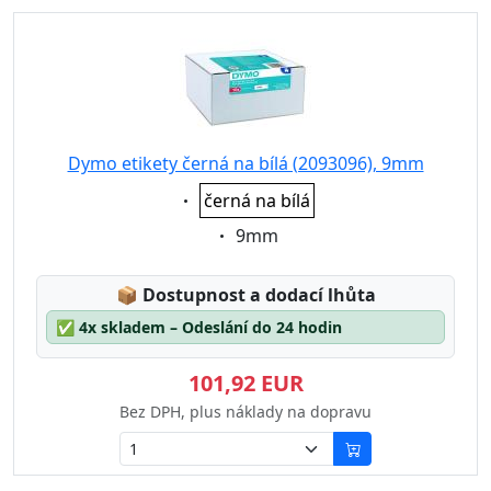
Dymo etikety černá na bílá (2093096), 9mm
Eigenschaft:
černá na bílá
Eigenschaft:
9mm
Lagerstatus:
📦
Dostupnost a dodací lhůta
✅
4x skladem – Odeslání do 24 hodin
101,92 EUR
Bez DPH, plus náklady na dopravu