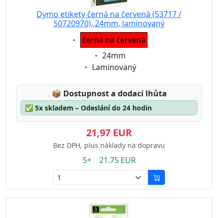
Dymo etikety černá na červená (53717 /
S0720970), 24mm, laminovaný
Eigenschaft:
černá na červená
Eigenschaft:
24mm
Eigenschaft:
Laminovaný
Lagerstatus:
📦
Dostupnost a dodací lhůta
✅
5x skladem – Odeslání do 24 hodin
21,97 EUR
Bez DPH, plus náklady na dopravu
5+ 21.75 EUR