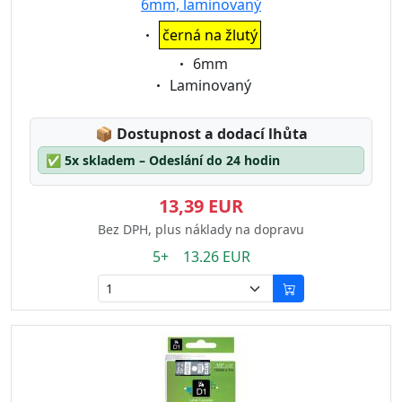
6mm, laminovaný
Eigenschaft:
černá na žlutý
Eigenschaft:
6mm
Eigenschaft:
Laminovaný
Lagerstatus:
📦
Dostupnost a dodací lhůta
✅
5x skladem – Odeslání do 24 hodin
13,39 EUR
Bez DPH, plus náklady na dopravu
5+ 13.26 EUR