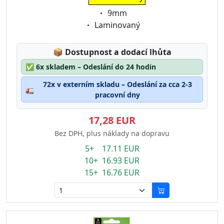
Eigenschaft:
9mm
Eigenschaft:
Laminovaný
Lagerstatus:
📦
Dostupnost a dodací lhůta
✅
6x skladem – Odeslání do 24 hodin
72x v externím skladu – Odeslání za cca 2-3
🚛
pracovní dny
17,28 EUR
Bez DPH, plus náklady na dopravu
5+ 17.11 EUR
10+ 16.93 EUR
15+ 16.76 EUR