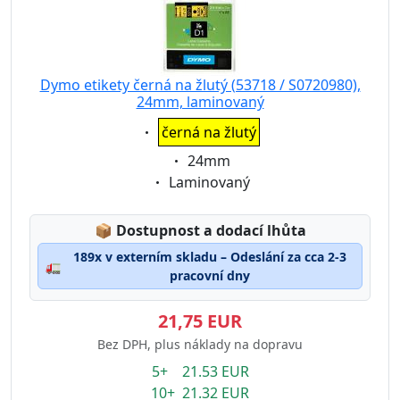
Dymo etikety černá na žlutý (53718 / S0720980),
24mm, laminovaný
Eigenschaft:
černá na žlutý
Eigenschaft:
24mm
Eigenschaft:
Laminovaný
Lagerstatus:
📦
Dostupnost a dodací lhůta
189x v externím skladu – Odeslání za cca 2-3
🚛
pracovní dny
21,75 EUR
Bez DPH, plus náklady na dopravu
5+ 21.53 EUR
10+ 21.32 EUR