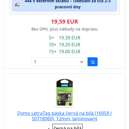
44x v externím skladu – Odeslání za cca 2-3
🚛
pracovní dny
19,59 EUR
Bez DPH, plus náklady na dopravu
5+ 19.39 EUR
10+ 19.20 EUR
15+ 19.00 EUR
Dymo LetraTag páska černá na bílá (16959 /
S0718060), 12mm, laminovaný
Eigenschaft:
černá na bílá