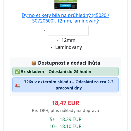
Dymo etikety bílá na průhledný (45020 /
S0720600), 12mm, laminovaný
Eigenschaft:
bílá na průhledný
Eigenschaft:
12mm
Eigenschaft:
Laminovaný
Lagerstatus:
📦
Dostupnost a dodací lhůta
✅
5x skladem – Odeslání do 24 hodin
326x v externím skladu – Odeslání za cca 2-3
🚛
pracovní dny
18,47 EUR
Bez DPH, plus náklady na dopravu
5+ 18.29 EUR
10+ 18.10 EUR