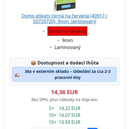
Dymo etikety černá na červená (40917 /
S0720720), 9mm, laminovaný
Eigenschaft:
černá na červená
Eigenschaft:
9mm
Eigenschaft:
Laminovaný
Lagerstatus:
📦
Dostupnost a dodací lhůta
36x v externím skladu – Odeslání za cca 2-3
🚛
pracovní dny
14,36 EUR
Bez DPH, plus náklady na dopravu
5+ 14.22 EUR
10+ 14.07 EUR
15+ 13.93 EUR