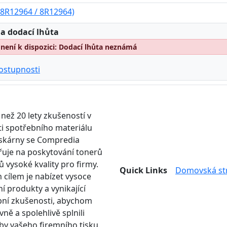
08R12964 / 8R12964)
:
a dodací lhůta
ení k dispozici: Dodací lhůta neznámá
ostupnosti
 než 20 lety zkušeností v
ti spotřebního materiálu
iskárny se Compredia
uje na poskytování tonerů
ů vysoké kvality pro firmy.
Quick Links
Domovská st
 cílem je nabízet vysoce
ní produkty a vynikající
ní zkušenosti, abychom
vně a spolehlivě splnili
by vašeho firemního tisku.