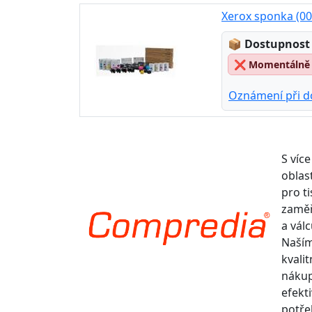
Xerox sponka (0
Lagerstatus
📦
Dostupnost 
❌
Momentálně n
Oznámení při d
S více
oblas
pro t
zaměř
a válc
Naším
kvalit
nákup
efekti
potře