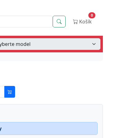
0
Vyhledávání
Košík
y