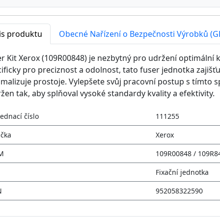
is produktu
Obecné Nařízení o Bezpečnosti Výrobků (G
r Kit Xerox (109R00848) je nezbytný pro udržení optimální k
ificky pro preciznost a odolnost, tato fuser jednotka zajišťu
malizuje prostoje. Vylepšete svůj pracovní postup s tímto
žen tak, aby splňoval vysoké standardy kvality a efektivity.
ednací číslo
111255
čka
Xerox
M
109R00848 / 109R8
Fixační jednotka
N
952058322590