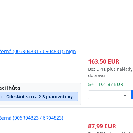
černá (006R04831 / 6R04831) (high
163,50 EUR
Bez DPH, plus náklady
dopravu
5+ 161.87 EUR
ací lhůta
u – Odeslání za cca 2-3 pracovní dny
černá (006R04823 / 6R04823)
87,99 EUR