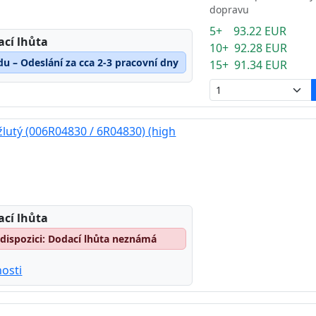
dopravu
5+ 93.22 EUR
ací lhůta
10+ 92.28 EUR
du – Odeslání za cca 2-3 pracovní dny
15+ 91.34 EUR
žlutý (006R04830 / 6R04830) (high
ací lhůta
dispozici: Dodací lhůta neznámá
osti