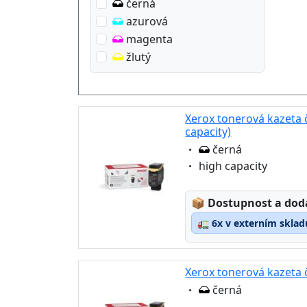
černá
azurová
magenta
žlutý
Xerox tonerová kazeta 
capacity)
Eigenschaft:
černá
Eigenschaft:
high capacity
Lagerstatus:
📦
Dostupnost a dod
🚛
6x v externím sklad
Xerox tonerová kazeta 
Eigenschaft:
černá