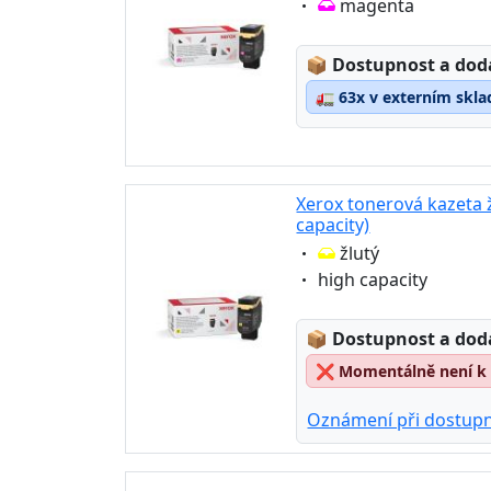
Eigenschaft:
magenta
Lagerstatus:
📦
Dostupnost a dod
🚛
63x v externím skla
Xerox tonerová kazeta 
capacity)
Eigenschaft:
žlutý
Eigenschaft:
high capacity
Lagerstatus:
📦
Dostupnost a dod
❌
Momentálně není k 
Oznámení při dostupn