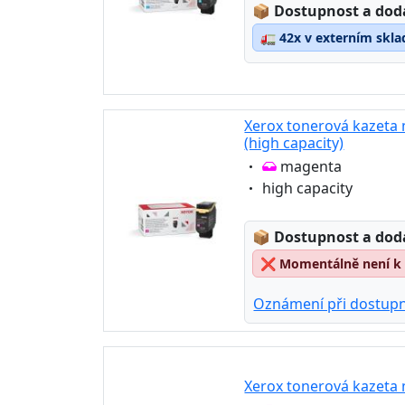
Lagerstatus:
📦
Dostupnost a dod
🚛
42x v externím skla
Xerox tonerová kazeta
(high capacity)
Eigenschaft:
magenta
Eigenschaft:
high capacity
Lagerstatus:
📦
Dostupnost a dod
❌
Momentálně není k 
Oznámení při dostupn
Xerox tonerová kazeta