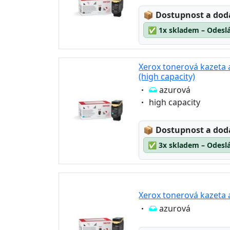
Lagerstatus:
📦
Dostupnost a dod
✅
1x skladem – Odeslá
Xerox tonerová kazeta 
(high capacity)
Eigenschaft:
azurová
Eigenschaft:
high capacity
Lagerstatus:
📦
Dostupnost a dod
✅
3x skladem – Odeslá
Xerox tonerová kazeta 
Eigenschaft:
azurová