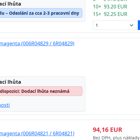
ací lhůta
10+ 93.20 EUR
du – Odeslání za cca 2-3 pracovní dny
15+ 92.25 EUR
 magenta (006R04829 / 6R04829)
ací lhůta
dispozici: Dodací lhůta neznámá
osti
94,16 EUR
 magenta (006R04821 / 6R04821)
Bez DPH, plus náklady