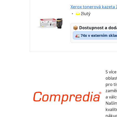
Xerox tonerová kazeta 
Eigenschaft:
žlutý
Lagerstatus:
📦
Dostupnost a dod
🚛
74x v externím skla
S více
oblas
pro t
zaměř
a válc
Naším
kvalit
nákup