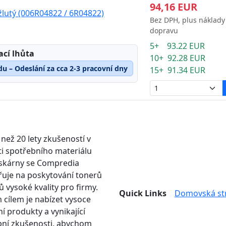
94,16 EUR
žlutý (006R04822 / 6R04822)
Bez DPH, plus náklady
dopravu
5+ 93.22 EUR
ací lhůta
10+ 92.28 EUR
du – Odeslání za cca 2-3 pracovní dny
15+ 91.34 EUR
 než 20 lety zkušeností v
ti spotřebního materiálu
iskárny se Compredia
uje na poskytování tonerů
ů vysoké kvality pro firmy.
Quick Links
Domovská st
 cílem je nabízet vysoce
ní produkty a vynikající
ní zkušenosti, abychom