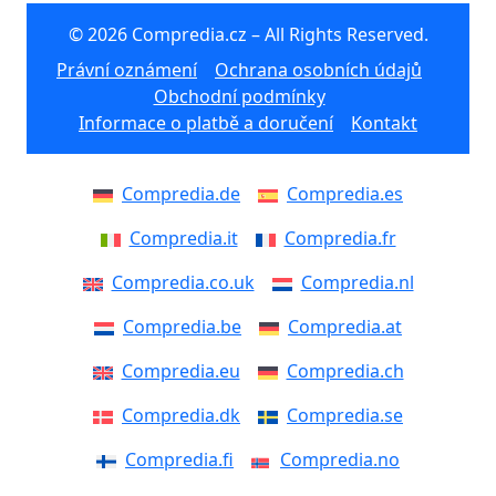
© 2026 Compredia.cz – All Rights Reserved.
Právní oznámení
Ochrana osobních údajů
Obchodní podmínky
Informace o platbě a doručení
Kontakt
Compredia.de
Compredia.es
Compredia.it
Compredia.fr
Compredia.co.uk
Compredia.nl
Compredia.be
Compredia.at
Compredia.eu
Compredia.ch
Compredia.dk
Compredia.se
Compredia.fi
Compredia.no