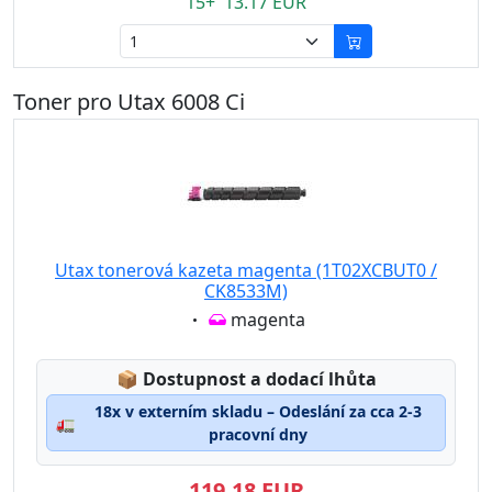
15+ 13.17 EUR
Toner pro Utax 6008 Ci
Utax tonerová kazeta magenta (1T02XCBUT0 /
CK8533M)
Eigenschaft:
magenta
Lagerstatus:
📦
Dostupnost a dodací lhůta
18x v externím skladu – Odeslání za cca 2-3
🚛
pracovní dny
119,18 EUR