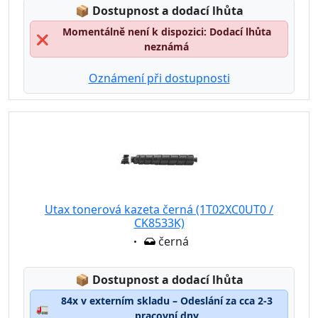
Lagerstatus:
📦
Dostupnost a dodací lhůta
Momentálně není k dispozici: Dodací lhůta
❌
neznámá
Oznámení při dostupnosti
Utax tonerová kazeta černá (1T02XC0UT0 /
CK8533K)
Eigenschaft:
černá
Lagerstatus:
📦
Dostupnost a dodací lhůta
84x v externím skladu – Odeslání za cca 2-3
🚛
pracovní dny