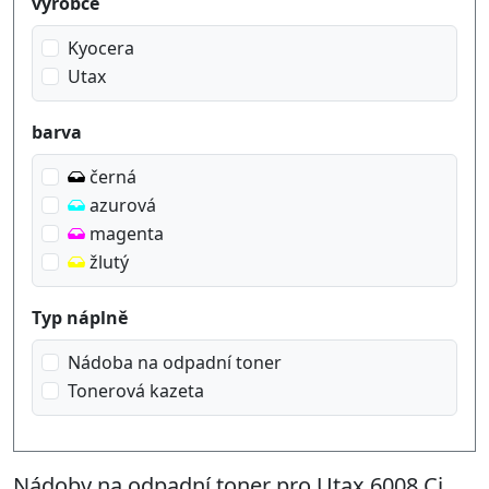
Produktfilter
výrobce
Kyocera
Utax
barva
černá
azurová
magenta
žlutý
Typ náplně
Nádoba na odpadní toner
Tonerová kazeta
Nádoby na odpadní toner pro Utax 6008 Ci