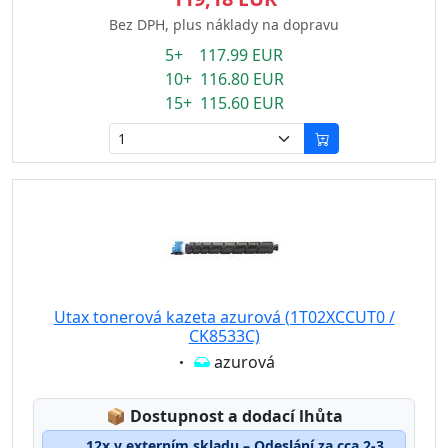
Bez DPH, plus náklady na dopravu
5+ 117.99 EUR
10+ 116.80 EUR
15+ 115.60 EUR
Utax tonerová kazeta azurová (1T02XCCUT0 /
CK8533C)
Eigenschaft:
azurová
Lagerstatus:
📦
Dostupnost a dodací lhůta
12x v externím skladu – Odeslání za cca 2-3