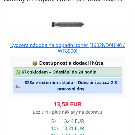
Kyocera nádoba na odpadní toner (1902ND0UN0 /
WT8500)
Lagerstatus:
📦
Dostupnost a dodací lhůta
✅
67x skladem – Odeslání do 24 hodin
323x v externím skladu – Odeslání za cca 2-3
🚛
pracovní dny
13,58 EUR
Bez DPH, plus náklady na dopravu
5+ 13.44 EUR
10+ 13.31 EUR