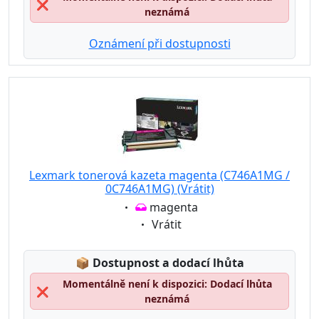
❌
neznámá
Oznámení při dostupnosti
Lexmark tonerová kazeta magenta (C746A1MG /
0C746A1MG) (Vrátit)
Eigenschaft:
magenta
Eigenschaft:
Vrátit
Lagerstatus:
📦
Dostupnost a dodací lhůta
Momentálně není k dispozici: Dodací lhůta
❌
neznámá