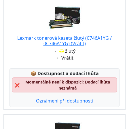
Lexmark tonerová kazeta žlutý (C746A1YG /
0C746A1YG) (Vrátit)
Eigenschaft:
žlutý
Eigenschaft:
Vrátit
Lagerstatus:
📦
Dostupnost a dodací lhůta
Momentálně není k dispozici: Dodací lhůta
❌
neznámá
Oznámení při dostupnosti