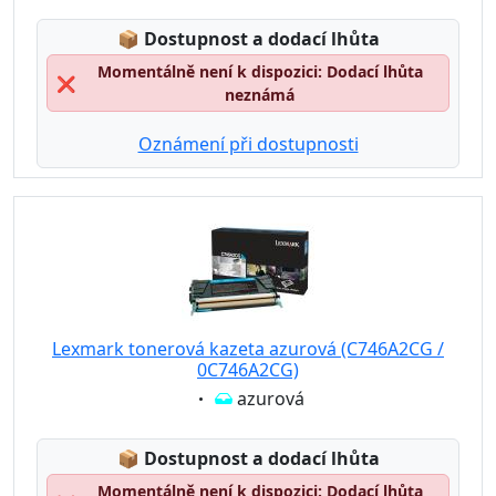
Lagerstatus:
📦
Dostupnost a dodací lhůta
Momentálně není k dispozici: Dodací lhůta
❌
neznámá
Oznámení při dostupnosti
Lexmark tonerová kazeta azurová (C746A2CG /
0C746A2CG)
Eigenschaft:
azurová
Lagerstatus:
📦
Dostupnost a dodací lhůta
Momentálně není k dispozici: Dodací lhůta