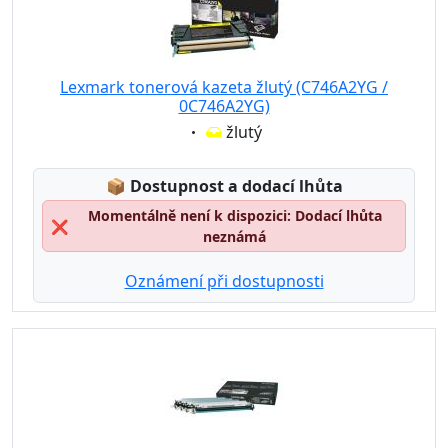
Lexmark tonerová kazeta žlutý (C746A2YG /
0C746A2YG)
Eigenschaft:
žlutý
Lagerstatus:
📦
Dostupnost a dodací lhůta
Momentálně není k dispozici: Dodací lhůta
❌
neznámá
Oznámení při dostupnosti