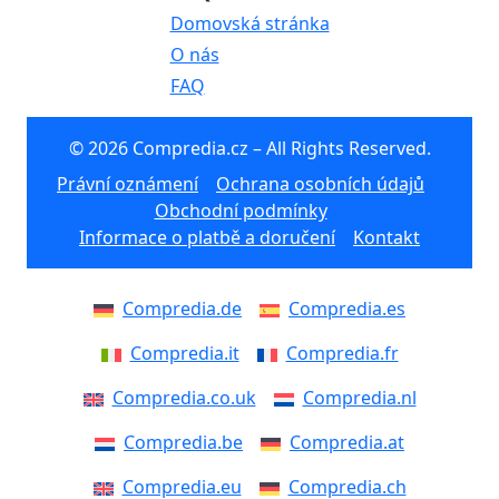
Domovská stránka
O nás
FAQ
© 2026 Compredia.cz – All Rights Reserved.
Právní oznámení
Ochrana osobních údajů
Obchodní podmínky
Informace o platbě a doručení
Kontakt
Compredia.de
Compredia.es
Compredia.it
Compredia.fr
Compredia.co.uk
Compredia.nl
Compredia.be
Compredia.at
Compredia.eu
Compredia.ch