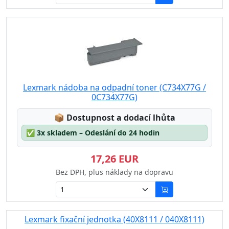
Lexmark nádoba na odpadní toner (C734X77G /
0C734X77G)
Lagerstatus:
📦
Dostupnost a dodací lhůta
✅
3x skladem – Odeslání do 24 hodin
17,26 EUR
Bez DPH, plus náklady na dopravu
Lexmark fixační jednotka (40X8111 / 040X8111)