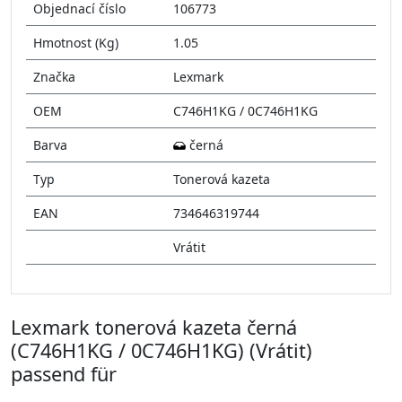
Objednací číslo
106773
Hmotnost (Kg)
1.05
Značka
Lexmark
OEM
C746H1KG / 0C746H1KG
Barva
černá
Typ
Tonerová kazeta
EAN
734646319744
Vrátit
Lexmark tonerová kazeta černá
(C746H1KG / 0C746H1KG) (Vrátit)
passend für