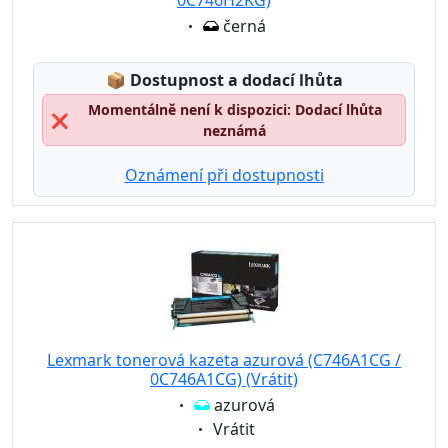
0C746H2KG)
Eigenschaft:
černá
Lagerstatus:
📦
Dostupnost a dodací lhůta
Momentálně není k dispozici: Dodací lhůta
❌
neznámá
Oznámení při dostupnosti
Lexmark tonerová kazeta azurová (C746A1CG /
0C746A1CG) (Vrátit)
Eigenschaft:
azurová
Eigenschaft:
Vrátit