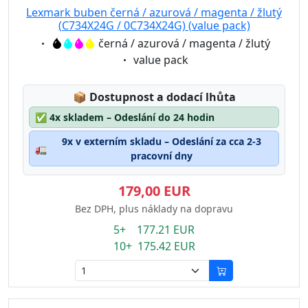
Lexmark buben černá / azurová / magenta / žlutý
(C734X24G / 0C734X24G) (value pack)
Eigenschaft:
černá / azurová / magenta / žlutý
Eigenschaft:
value pack
Lagerstatus:
📦
Dostupnost a dodací lhůta
✅
4x skladem – Odeslání do 24 hodin
9x v externím skladu – Odeslání za cca 2-3
🚛
pracovní dny
179,00 EUR
Bez DPH, plus náklady na dopravu
5+ 177.21 EUR
10+ 175.42 EUR