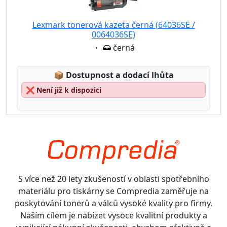
Lexmark tonerová kazeta černá (64036SE /
0064036SE)
Eigenschaft:
černá
Lagerstatus:
📦
Dostupnost a dodací lhůta
❌
Není již k dispozici
S více než 20 lety zkušeností v oblasti spotřebního
materiálu pro tiskárny se Compredia zaměřuje na
poskytování tonerů a válců vysoké kvality pro firmy.
Naším cílem je nabízet vysoce kvalitní produkty a