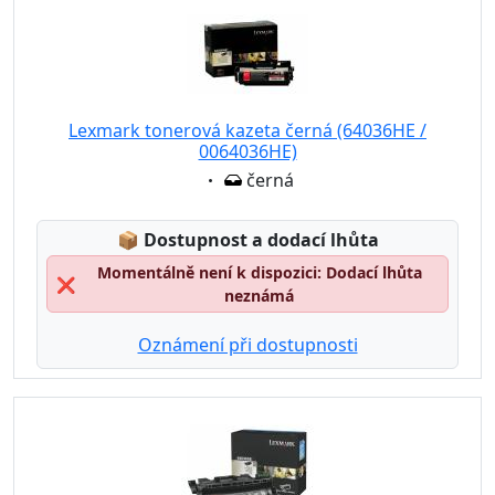
Lexmark tonerová kazeta černá (64036HE /
0064036HE)
Eigenschaft:
černá
Lagerstatus:
📦
Dostupnost a dodací lhůta
Momentálně není k dispozici: Dodací lhůta
❌
neznámá
Oznámení při dostupnosti