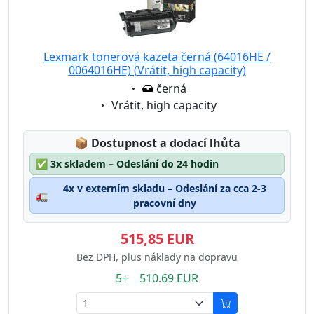
Lexmark tonerová kazeta černá (64016HE /
0064016HE) (Vrátit, high capacity)
Eigenschaft:
černá
Eigenschaft:
Vrátit, high capacity
Lagerstatus:
📦
Dostupnost a dodací lhůta
✅
3x skladem – Odeslání do 24 hodin
4x v externím skladu – Odeslání za cca 2-3
🚛
pracovní dny
515,85 EUR
Bez DPH, plus náklady na dopravu
5+ 510.69 EUR