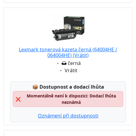
Lexmark tonerová kazeta černá (64004HE /
064004HE) (Vrátit)
Eigenschaft:
černá
Eigenschaft:
Vrátit
Lagerstatus:
📦
Dostupnost a dodací lhůta
Momentálně není k dispozici: Dodací lhůta
❌
neznámá
Oznámení při dostupnosti