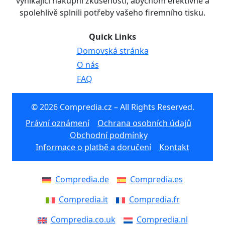
vynikající nákupní zkušenosti, abychom efektivně a
spolehlivě splnili potřeby vašeho firemního tisku.
Quick Links
Domovská stránka
O nás
FAQ
© 2026 Compredia.cz – All Rights Reserved.
Právní oznámení
Ochrana osobních údajů
Obchodní podmínky
Informace o platbě a doručení
Kontakt
Compredia.de
Compredia.es
Compredia.it
Compredia.fr
Compredia.co.uk
Compredia.nl