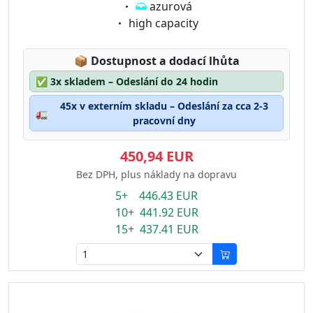
Eigenschaft:
azurová
Eigenschaft:
high capacity
Lagerstatus:
📦
Dostupnost a dodací lhůta
✅
3x skladem – Odeslání do 24 hodin
45x v externím skladu – Odeslání za cca 2-3
🚛
pracovní dny
450,94 EUR
Bez DPH, plus náklady na dopravu
5+ 446.43 EUR
10+ 441.92 EUR
15+ 437.41 EUR