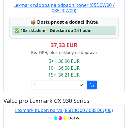
Lexmark nádoba na odpadní toner (85D0W00 /
085D0W00)
Lagerstatus:
📦
Dostupnost a dodací lhůta
✅
18x skladem – Odeslání do 24 hodin
37,33 EUR
Bez DPH, plus náklady na dopravu
5+ 36.96 EUR
10+ 36.58 EUR
15+ 36.21 EUR
Válce pro Lexmark CX 930 Series
Lexmark buben barva (85D0Q00 / 085D0Q00)
Eigenschaft:
barva