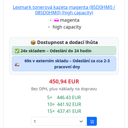
Lexmark tonerová kazeta magenta (85D0HM0 /
085D0HM0) (high capacity)
Eigenschaft:
magenta
Eigenschaft:
high capacity
Lagerstatus:
📦
Dostupnost a dodací lhůta
✅
24x skladem – Odeslání do 24 hodin
69x v externím skladu – Odeslání za cca 2-3
🚛
pracovní dny
450,94 EUR
Bez DPH, plus náklady na dopravu
5+ 446.43 EUR
10+ 441.92 EUR
15+ 437.41 EUR