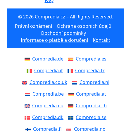
FAQ
© 2026 Compredia.cz – All Rights Reserved.
Právní oznámení
Ochrana osobních údajů
Obchodní podmínky
Informace o platbě a doručení
Kontakt
Compredia.de
Compredia.es
Compredia.it
Compredia.fr
Compredia.co.uk
Compredia.nl
Compredia.be
Compredia.at
Compredia.eu
Compredia.ch
Compredia.dk
Compredia.se
Compredia.fi
Compredia.no