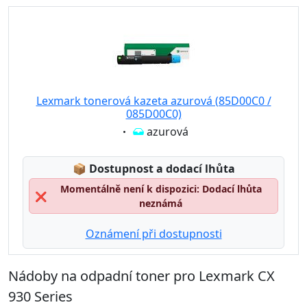
Lexmark tonerová kazeta azurová (85D00C0 /
085D00C0)
Eigenschaft:
azurová
Lagerstatus:
📦
Dostupnost a dodací lhůta
Momentálně není k dispozici: Dodací lhůta
❌
neznámá
Oznámení při dostupnosti
Nádoby na odpadní toner pro Lexmark CX
930 Series