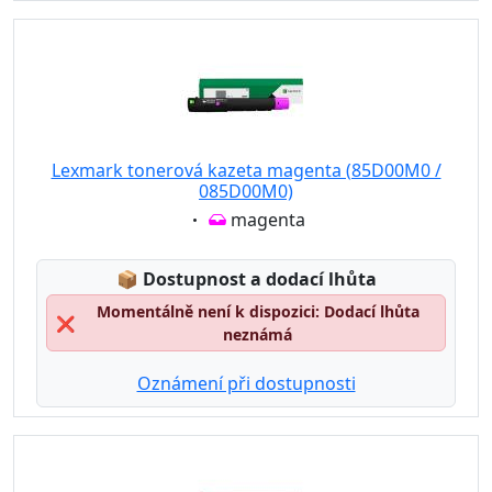
Lexmark tonerová kazeta magenta (85D00M0 /
085D00M0)
Eigenschaft:
magenta
Lagerstatus:
📦
Dostupnost a dodací lhůta
Momentálně není k dispozici: Dodací lhůta
❌
neznámá
Oznámení při dostupnosti