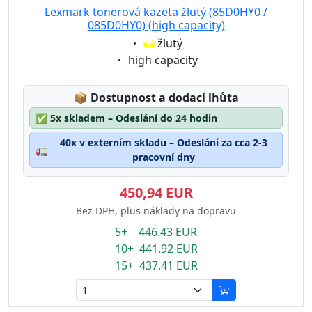
Lexmark tonerová kazeta žlutý (85D0HY0 /
085D0HY0) (high capacity)
Eigenschaft:
žlutý
Eigenschaft:
high capacity
Lagerstatus:
📦
Dostupnost a dodací lhůta
✅
5x skladem – Odeslání do 24 hodin
40x v externím skladu – Odeslání za cca 2-3
🚛
pracovní dny
450,94 EUR
Bez DPH, plus náklady na dopravu
5+ 446.43 EUR
10+ 441.92 EUR
15+ 437.41 EUR