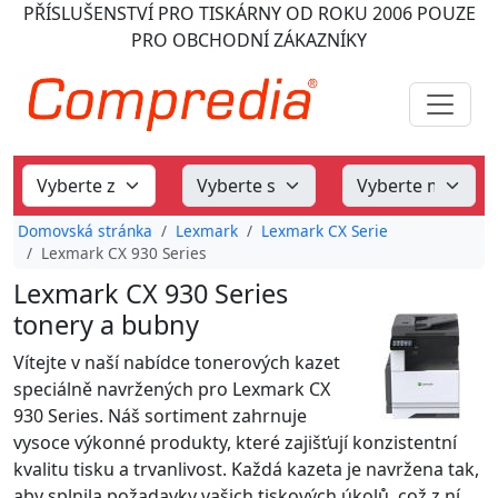
PŘÍSLUŠENSTVÍ PRO TISKÁRNY
OD ROKU 2006
POUZE
PRO OBCHODNÍ ZÁKAZNÍKY
Domovská stránka
Lexmark
Lexmark CX Serie
Lexmark CX 930 Series
Lexmark CX 930 Series
tonery a bubny
Vítejte v naší nabídce tonerových kazet
speciálně navržených pro Lexmark CX
930 Series. Náš sortiment zahrnuje
vysoce výkonné produkty, které zajišťují konzistentní
kvalitu tisku a trvanlivost. Každá kazeta je navržena tak,
aby splnila požadavky vašich tiskových úkolů, což z ní