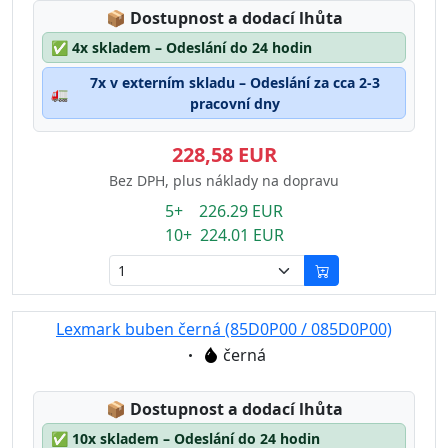
Lagerstatus:
📦
Dostupnost a dodací lhůta
✅
4x skladem – Odeslání do 24 hodin
7x v externím skladu – Odeslání za cca 2-3
🚛
pracovní dny
228,58 EUR
Bez DPH, plus náklady na dopravu
5+ 226.29 EUR
10+ 224.01 EUR
Lexmark buben černá (85D0P00 / 085D0P00)
Eigenschaft:
černá
Lagerstatus:
📦
Dostupnost a dodací lhůta
✅
10x skladem – Odeslání do 24 hodin