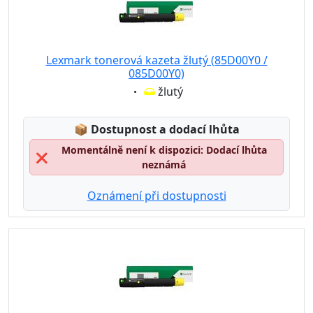
Lexmark tonerová kazeta žlutý (85D00Y0 /
085D00Y0)
Eigenschaft:
žlutý
Lagerstatus:
📦
Dostupnost a dodací lhůta
Momentálně není k dispozici: Dodací lhůta
❌
neznámá
Oznámení při dostupnosti