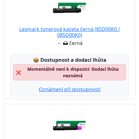
Lexmark tonerová kazeta černá (85D00K0 /
085D00K0)
Eigenschaft:
černá
Lagerstatus:
📦
Dostupnost a dodací lhůta
Momentálně není k dispozici: Dodací lhůta
❌
neznámá
Oznámení při dostupnosti