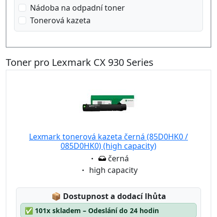
Nádoba na odpadní toner
Tonerová kazeta
Toner pro Lexmark CX 930 Series
Lexmark tonerová kazeta černá (85D0HK0 /
085D0HK0) (high capacity)
Eigenschaft:
černá
Eigenschaft:
high capacity
Lagerstatus:
📦
Dostupnost a dodací lhůta
✅
101x skladem – Odeslání do 24 hodin