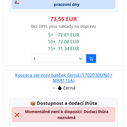
🚛
pracovní dny
73,55 EUR
Bez DPH, plus náklady na dopravu
5+ 72.81 EUR
10+ 72.08 EUR
15+ 71.34 EUR
Kyocera servisní balíček černá (1702P30UN0 /
MK8115A)
Eigenschaft:
černá
Lagerstatus:
📦
Dostupnost a dodací lhůta
Momentálně není k dispozici: Dodací lhůta
❌
neznámá