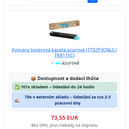
Kyocera tonerová kazeta azurová (1T02P3CNL0 /
TK8115C)
Eigenschaft:
azurová
Lagerstatus:
📦
Dostupnost a dodací lhůta
✅
101x skladem – Odeslání do 24 hodin
70x v externím skladu – Odeslání za cca 2-3
🚛
pracovní dny
73,55 EUR
Bez DPH, plus náklady na dopravu