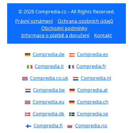
© 2026 Compredia.cz – All Rights Reserved.
Právní oznámení
Ochrana osobních údajů
Obchodní podmínky
Informace o platbě a doručení
Kontakt
Compredia.de
Compredia.es
Compredia.it
Compredia.fr
Compredia.co.uk
Compredia.nl
Compredia.be
Compredia.at
Compredia.eu
Compredia.ch
Compredia.dk
Compredia.se
Compredia.fi
Compredia.no