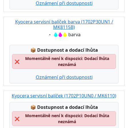
Oznámení při dostupnosti
Kyocera servisní balíček barva (1702P30UN1 /
MK8115B)
Eigenschaft:
barva
Lagerstatus:
📦
Dostupnost a dodací lhůta
Momentálně není k dispozici: Dodací lhůta
❌
neznámá
Oznámení při dostupnosti
Kyocera servisní balíček (1702P10UN0 / MK6110)
Lagerstatus:
📦
Dostupnost a dodací lhůta
Momentálně není k dispozici: Dodací lhůta
❌
neznámá