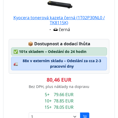
Kyocera tonerová kazeta černá (1T02P30NL0 /
TK8115K)
Eigenschaft:
černá
Lagerstatus:
📦
Dostupnost a dodací lhůta
✅
101x skladem – Odeslání do 24 hodin
88x v externím skladu – Odeslání za cca 2-3
🚛
pracovní dny
80,46 EUR
Bez DPH, plus náklady na dopravu
5+ 79.66 EUR
10+ 78.85 EUR
15+ 78.05 EUR