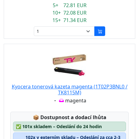
5+ 72.81 EUR
10+ 72.08 EUR
15+ 71.34 EUR
Kyocera tonerová kazeta magenta (1T02P3BNL0 /
TK8115M)
Eigenschaft:
magenta
Lagerstatus:
📦
Dostupnost a dodací lhůta
✅
101x skladem – Odeslání do 24 hodin
102x v externím skladu – Odeslání za cca 2-3