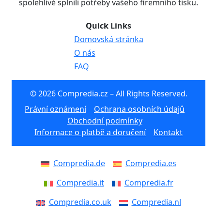
spolehlivě splnili potřeby vašeho firemního tisku.
Quick Links
Domovská stránka
O nás
FAQ
© 2026 Compredia.cz – All Rights Reserved.
Právní oznámení
Ochrana osobních údajů
Obchodní podmínky
Informace o platbě a doručení
Kontakt
Compredia.de
Compredia.es
Compredia.it
Compredia.fr
Compredia.co.uk
Compredia.nl