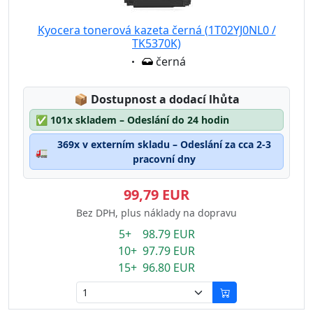
Kyocera tonerová kazeta černá (1T02YJ0NL0 /
TK5370K)
Eigenschaft:
černá
Lagerstatus:
📦
Dostupnost a dodací lhůta
✅
101x skladem – Odeslání do 24 hodin
369x v externím skladu – Odeslání za cca 2-3
🚛
pracovní dny
99,79 EUR
Bez DPH, plus náklady na dopravu
5+ 98.79 EUR
10+ 97.79 EUR
15+ 96.80 EUR