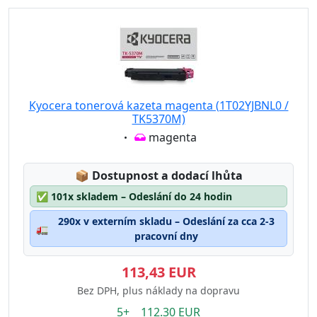
Kyocera tonerová kazeta magenta (1T02YJBNL0 /
TK5370M)
Eigenschaft:
magenta
Lagerstatus:
📦
Dostupnost a dodací lhůta
✅
101x skladem – Odeslání do 24 hodin
290x v externím skladu – Odeslání za cca 2-3
🚛
pracovní dny
113,43 EUR
Bez DPH, plus náklady na dopravu
5+ 112.30 EUR