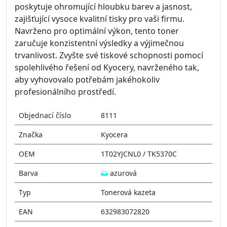
poskytuje ohromující hloubku barev a jasnost,
zajišťující vysoce kvalitní tisky pro vaši firmu.
Navrženo pro optimální výkon, tento toner
zaručuje konzistentní výsledky a výjimečnou
trvanlivost. Zvyšte své tiskové schopnosti pomocí
spolehlivého řešení od Kyocery, navrženého tak,
aby vyhovovalo potřebám jakéhokoliv
profesionálního prostředí.
Objednací číslo
8111
Značka
Kyocera
OEM
1T02YJCNL0 / TK5370C
Barva
azurová
Typ
Tonerová kazeta
EAN
632983072820