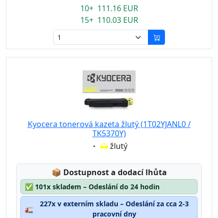
10+ 111.16 EUR
15+ 110.03 EUR
Kyocera tonerová kazeta žlutý (1T02YJANL0 /
TK5370Y)
Eigenschaft:
žlutý
Lagerstatus:
📦
Dostupnost a dodací lhůta
✅
101x skladem – Odeslání do 24 hodin
227x v externím skladu – Odeslání za cca 2-3
🚛
pracovní dny