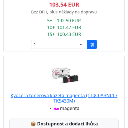
103,54 EUR
Bez DPH, plus náklady na dopravu
5+ 102.50 EUR
10+ 101.47 EUR
15+ 100.43 EUR
Kyocera tonerová kazeta magenta (1T0C0ABNL1 /
TK5430M)
Eigenschaft:
magenta
Lagerstatus:
📦
Dostupnost a dodací lhůta