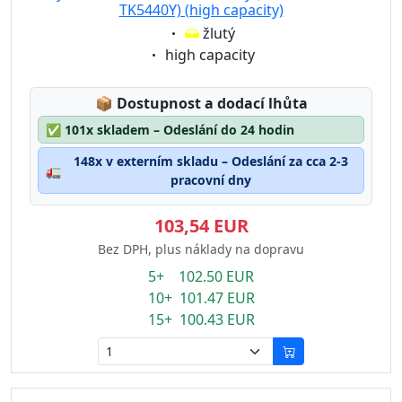
TK5440Y) (high capacity)
Eigenschaft:
žlutý
Eigenschaft:
high capacity
Lagerstatus:
📦
Dostupnost a dodací lhůta
✅
101x skladem – Odeslání do 24 hodin
148x v externím skladu – Odeslání za cca 2-3
🚛
pracovní dny
103,54 EUR
Bez DPH, plus náklady na dopravu
5+ 102.50 EUR
10+ 101.47 EUR
15+ 100.43 EUR