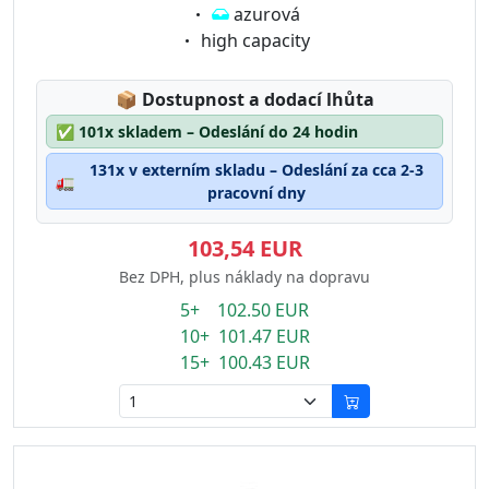
Eigenschaft:
azurová
Eigenschaft:
high capacity
Lagerstatus:
📦
Dostupnost a dodací lhůta
✅
101x skladem – Odeslání do 24 hodin
131x v externím skladu – Odeslání za cca 2-3
🚛
pracovní dny
103,54 EUR
Bez DPH, plus náklady na dopravu
5+ 102.50 EUR
10+ 101.47 EUR
15+ 100.43 EUR