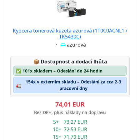
Kyocera tonerová kazeta azurová (1T0C0ACNL1 /
TK5430C)
Eigenschaft:
azurová
Lagerstatus:
📦
Dostupnost a dodací lhůta
✅
101x skladem – Odeslání do 24 hodin
154x v externím skladu – Odeslání za cca 2-3
🚛
pracovní dny
74,01 EUR
Bez DPH, plus náklady na dopravu
5+ 73.27 EUR
10+ 72.53 EUR
15+ 71.79 EUR