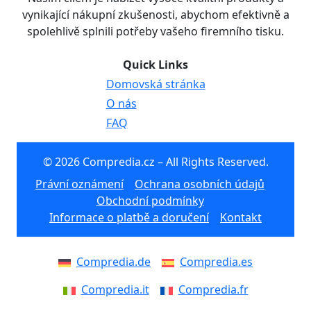
vynikající nákupní zkušenosti, abychom efektivně a
spolehlivě splnili potřeby vašeho firemního tisku.
Quick Links
Domovská stránka
O nás
FAQ
© 2026 Compredia.cz – All Rights Reserved.
Právní oznámení
Ochrana osobních údajů
Obchodní podmínky
Informace o platbě a doručení
Kontakt
Compredia.de
Compredia.es
Compredia.it
Compredia.fr