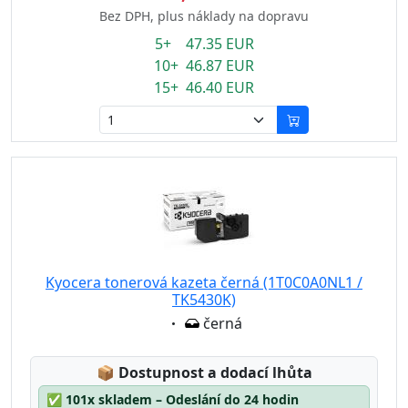
Bez DPH, plus náklady na dopravu
5+ 47.35 EUR
10+ 46.87 EUR
15+ 46.40 EUR
Kyocera tonerová kazeta černá (1T0C0A0NL1 /
TK5430K)
Eigenschaft:
černá
Lagerstatus:
📦
Dostupnost a dodací lhůta
✅
101x skladem – Odeslání do 24 hodin