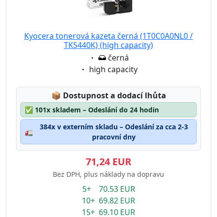
Kyocera tonerová kazeta černá (1T0C0A0NL0 /
TK5440K) (high capacity)
Eigenschaft:
černá
Eigenschaft:
high capacity
Lagerstatus:
📦
Dostupnost a dodací lhůta
✅
101x skladem – Odeslání do 24 hodin
384x v externím skladu – Odeslání za cca 2-3
🚛
pracovní dny
71,24 EUR
Bez DPH, plus náklady na dopravu
5+ 70.53 EUR
10+ 69.82 EUR
15+ 69.10 EUR