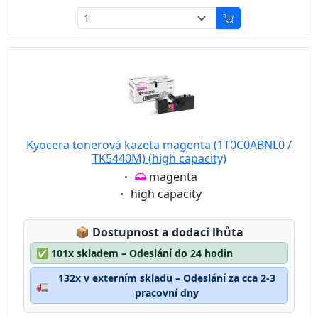
Kyocera tonerová kazeta magenta (1T0C0ABNL0 /
TK5440M) (high capacity)
Eigenschaft:
magenta
Eigenschaft:
high capacity
Lagerstatus:
📦
Dostupnost a dodací lhůta
✅
101x skladem – Odeslání do 24 hodin
132x v externím skladu – Odeslání za cca 2-3
🚛
pracovní dny