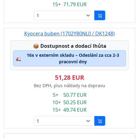
15+ 71.79 EUR
Kyocera buben (1702Y80NL0 / DK1248)
Lagerstatus:
📦
Dostupnost a dodací lhůta
16x v externím skladu – Odeslání za cca 2-3
🚛
pracovní dny
51,28 EUR
Bez DPH, plus náklady na dopravu
5+ 50.77 EUR
10+ 50.25 EUR
15+ 49.74 EUR