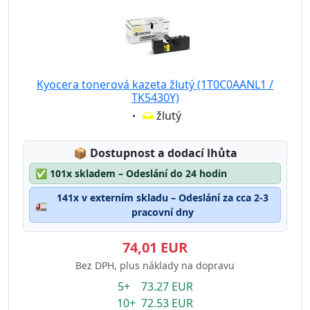
Kyocera tonerová kazeta žlutý (1T0C0AANL1 /
TK5430Y)
Eigenschaft:
žlutý
Lagerstatus:
📦
Dostupnost a dodací lhůta
✅
101x skladem – Odeslání do 24 hodin
141x v externím skladu – Odeslání za cca 2-3
🚛
pracovní dny
74,01 EUR
Bez DPH, plus náklady na dopravu
5+ 73.27 EUR
10+ 72.53 EUR