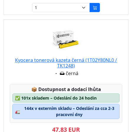
Kyocera tonerová kazeta černá (1T02Y80NL0 /
TK1248)
Eigenschaft:
černá
Lagerstatus:
📦
Dostupnost a dodací lhůta
✅
101x skladem – Odeslání do 24 hodin
144x v externím skladu – Odeslání za cca 2-3
🚛
pracovní dny
47,83 EUR