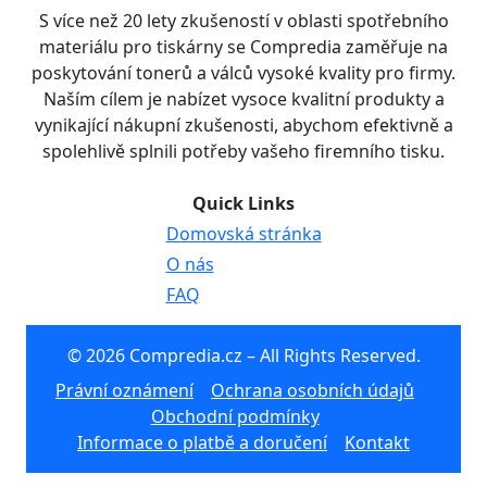
S více než 20 lety zkušeností v oblasti spotřebního
materiálu pro tiskárny se Compredia zaměřuje na
poskytování tonerů a válců vysoké kvality pro firmy.
Naším cílem je nabízet vysoce kvalitní produkty a
vynikající nákupní zkušenosti, abychom efektivně a
spolehlivě splnili potřeby vašeho firemního tisku.
Quick Links
Domovská stránka
O nás
FAQ
© 2026 Compredia.cz – All Rights Reserved.
Právní oznámení
Ochrana osobních údajů
Obchodní podmínky
Informace o platbě a doručení
Kontakt