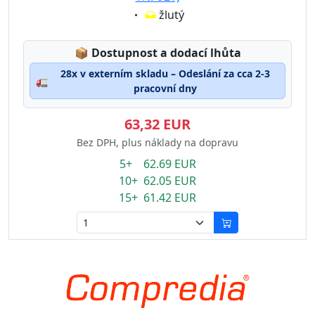
Eigenschaft:
žlutý
Lagerstatus:
📦
Dostupnost a dodací lhůta
28x v externím skladu – Odeslání za cca 2-3
🚛
pracovní dny
63,32 EUR
Bez DPH, plus náklady na dopravu
5+ 62.69 EUR
10+ 62.05 EUR
15+ 61.42 EUR