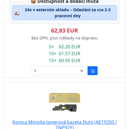
Lagerstatus:
📦
Dostupnost a dodací lhůta
24x v externím skladu – Odeslání za cca 2-3
🚛
pracovní dny
62,83 EUR
Bez DPH, plus náklady na dopravu
5+ 62.20 EUR
10+ 61.57 EUR
15+ 60.95 EUR
Konica Minolta tonerová kazeta žlutý (AE1Y250 /
TNP92Y)