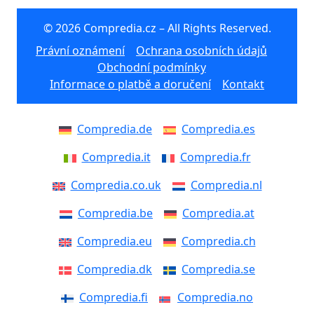
© 2026 Compredia.cz – All Rights Reserved.
Právní oznámení
Ochrana osobních údajů
Obchodní podmínky
Informace o platbě a doručení
Kontakt
Compredia.de
Compredia.es
Compredia.it
Compredia.fr
Compredia.co.uk
Compredia.nl
Compredia.be
Compredia.at
Compredia.eu
Compredia.ch
Compredia.dk
Compredia.se
Compredia.fi
Compredia.no