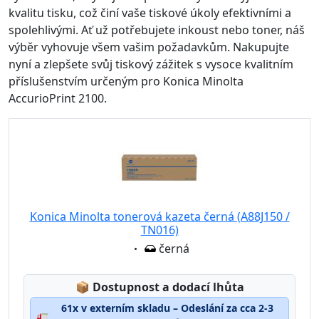
kvalitu tisku, což činí vaše tiskové úkoly efektivními a
spolehlivými. Ať už potřebujete inkoust nebo toner, náš
výběr vyhovuje všem vašim požadavkům. Nakupujte
nyní a zlepšete svůj tiskový zážitek s vysoce kvalitním
příslušenstvím určeným pro Konica Minolta
AccurioPrint 2100.
Konica Minolta tonerová kazeta černá (A88J150 /
TN016)
Eigenschaft:
černá
Lagerstatus:
📦
Dostupnost a dodací lhůta
61x v externím skladu – Odeslání za cca 2-3
🚛