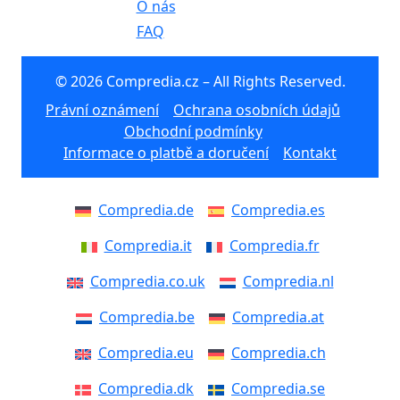
O nás
FAQ
© 2026 Compredia.cz – All Rights Reserved.
Právní oznámení
Ochrana osobních údajů
Obchodní podmínky
Informace o platbě a doručení
Kontakt
Compredia.de
Compredia.es
Compredia.it
Compredia.fr
Compredia.co.uk
Compredia.nl
Compredia.be
Compredia.at
Compredia.eu
Compredia.ch
Compredia.dk
Compredia.se