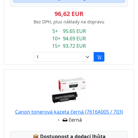
96,62 EUR
Bez DPH, plus náklady na dopravu
5+ 95.65 EUR
10+ 94.69 EUR
15+ 93.72 EUR
Canon tonerová kazeta černá (7616A005 / 703)
Eigenschaft:
černá
Lagerstatus:
📦
Dostupnost a dodací lhůta