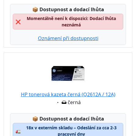
Lagerstatus:
📦
Dostupnost a dodací lhůta
Momentálně není k dispozici: Dodací lhůta
❌
neznámá
Oznámení při dostupnosti
HP tonerová kazeta černá (Q2612A / 12A)
Eigenschaft:
černá
Lagerstatus:
📦
Dostupnost a dodací lhůta
18x v externím skladu – Odeslání za cca 2-3
🚛
pracovní dny