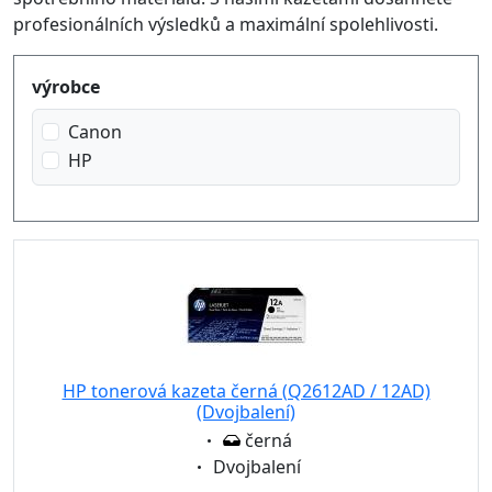
profesionálních výsledků a maximální spolehlivosti.
Produktfilter
výrobce
Canon
HP
HP tonerová kazeta černá (Q2612AD / 12AD)
(Dvojbalení)
Eigenschaft:
černá
Eigenschaft:
Dvojbalení