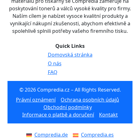
materiálu pro tiskárny se Compredia zaměřuje na
poskytování tonerů a válců vysoké kvality pro firmy.
Naším cílem je nabízet vysoce kvalitní produkty a
vynikající nákupní zkušenosti, abychom efektivně a
spolehlivě splnili potřeby vašeho firemního tisku.
Quick Links
Domovská stránka
O nás
FAQ
© 2026 Compredia.cz – All Rights Reserved.
Právní oznámení
Ochrana osobních údajů
Obchodní podmínky
Informace o platbě a doručení
Kontakt
Compredia.de
Compredia.es