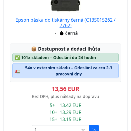
Epson páska do tiskárny černá (C13S015262 /
7762)
Eigenschaft:
černá
Lagerstatus:
📦
Dostupnost a dodací lhůta
✅
101x skladem – Odeslání do 24 hodin
54x v externím skladu – Odeslání za cca 2-3
🚛
pracovní dny
13,56 EUR
Bez DPH, plus náklady na dopravu
5+ 13.42 EUR
10+ 13.29 EUR
15+ 13.15 EUR