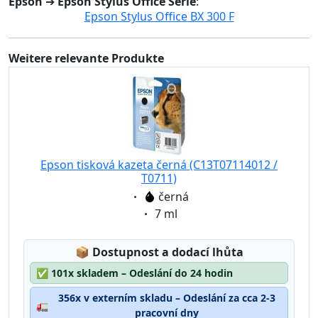
Epson
➔
Epson Stylus Office Série
:
Epson Stylus Office BX 300 F
Weitere relevante Produkte
Epson tisková kazeta černá (C13T07114012 /
T0711)
Eigenschaft:
černá
Eigenschaft:
7 ml
Lagerstatus:
📦
Dostupnost a dodací lhůta
✅
101x skladem – Odeslání do 24 hodin
356x v externím skladu – Odeslání za cca 2-3
🚛
pracovní dny