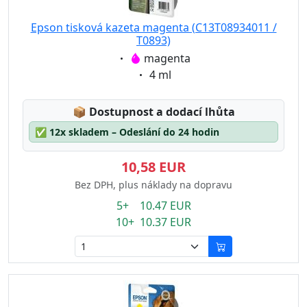
Epson tisková kazeta magenta (C13T08934011 /
T0893)
Eigenschaft:
magenta
Eigenschaft:
4 ml
Lagerstatus:
📦
Dostupnost a dodací lhůta
✅
12x skladem – Odeslání do 24 hodin
10,58 EUR
Bez DPH, plus náklady na dopravu
5+ 10.47 EUR
10+ 10.37 EUR