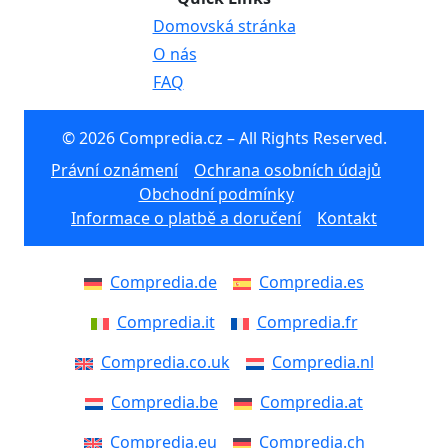
Domovská stránka
O nás
FAQ
© 2026 Compredia.cz – All Rights Reserved.
Právní oznámení
Ochrana osobních údajů
Obchodní podmínky
Informace o platbě a doručení
Kontakt
Compredia.de
Compredia.es
Compredia.it
Compredia.fr
Compredia.co.uk
Compredia.nl
Compredia.be
Compredia.at
Compredia.eu
Compredia.ch