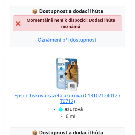
Lagerstatus:
📦
Dostupnost a dodací lhůta
Momentálně není k dispozici: Dodací lhůta
❌
neznámá
Oznámení při dostupnosti
Epson tisková kazeta azurová (C13T07124012 /
T0712)
Eigenschaft:
azurová
Eigenschaft:
6 ml
Lagerstatus:
📦
Dostupnost a dodací lhůta