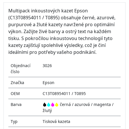
Multipack inkoustových kazet Epson
(C13T08954011 / T0895) obsahuje černé, azurové,
purpurové a žluté kazety navržené pro optimální
výkon. Zažijte živé barvy a ostrý text na každém
tisku. S pokročilou inkoustovou technologií tyto
kazety zajišťují spolehlivé výsledky, což je činí
ideálními pro potřeby vašeho podnikání.
Objednací
3026
číslo
Značka
Epson
OEM
C13T08954011 / T0895
Barva
černá / azurová / magenta /
žlutý
Typ
Tisková kazeta