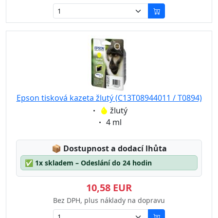
Epson tisková kazeta žlutý (C13T08944011 / T0894)
Eigenschaft:
žlutý
Eigenschaft:
4 ml
Lagerstatus:
📦
Dostupnost a dodací lhůta
✅
1x skladem – Odeslání do 24 hodin
10,58 EUR
Bez DPH, plus náklady na dopravu