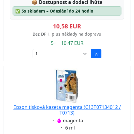
Lagerstatus:
📦
Dostupnost a dodací lhůta
✅
5x skladem – Odeslání do 24 hodin
10,58 EUR
Bez DPH, plus náklady na dopravu
5+ 10.47 EUR
Epson tisková kazeta magenta (C13T07134012 /
T0713)
Eigenschaft:
magenta
Eigenschaft:
6 ml