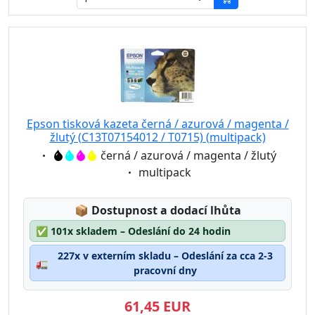
Epson tisková kazeta černá / azurová / magenta /
žlutý (C13T07154012 / T0715) (multipack)
Eigenschaft:
černá / azurová / magenta / žlutý
Eigenschaft:
multipack
Lagerstatus:
📦
Dostupnost a dodací lhůta
✅
101x skladem – Odeslání do 24 hodin
227x v externím skladu – Odeslání za cca 2-3
🚛
pracovní dny
61,45 EUR