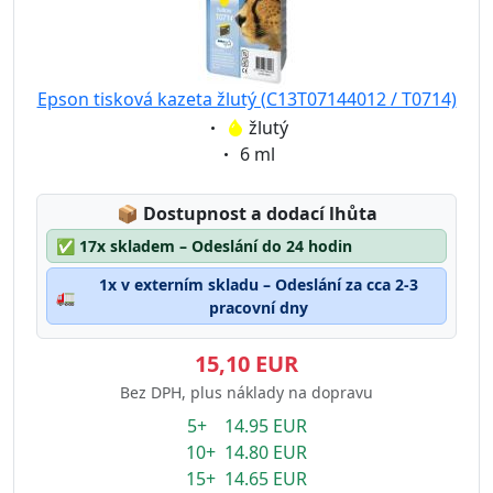
Epson tisková kazeta žlutý (C13T07144012 / T0714)
Eigenschaft:
žlutý
Eigenschaft:
6 ml
Lagerstatus:
📦
Dostupnost a dodací lhůta
✅
17x skladem – Odeslání do 24 hodin
1x v externím skladu – Odeslání za cca 2-3
🚛
pracovní dny
15,10 EUR
Bez DPH, plus náklady na dopravu
5+ 14.95 EUR
10+ 14.80 EUR
15+ 14.65 EUR