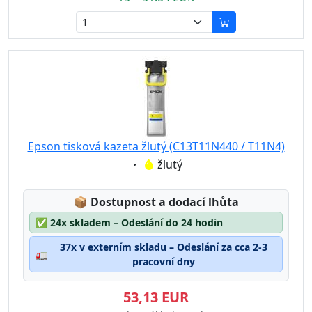
Epson tisková kazeta žlutý (C13T11N440 / T11N4)
Eigenschaft:
žlutý
Lagerstatus:
📦
Dostupnost a dodací lhůta
✅
24x skladem – Odeslání do 24 hodin
37x v externím skladu – Odeslání za cca 2-3
🚛
pracovní dny
53,13 EUR