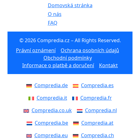
Domovská stránka
O nás
FAQ
© 2026 Compredia.cz – All Rights Reserved.
Právní oznámení
Ochrana osobních údajů
Obchodní podmínky
Informace o platbě a doručení
Kontakt
Compredia.de
Compredia.es
Compredia.it
Compredia.fr
Compredia.co.uk
Compredia.nl
Compredia.be
Compredia.at
Compredia.eu
Compredia.ch