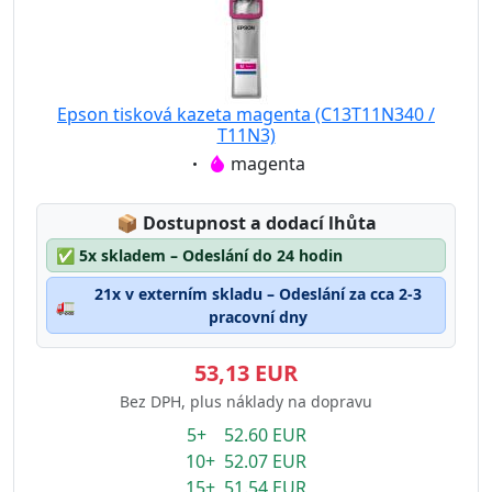
Epson tisková kazeta magenta (C13T11N340 /
T11N3)
Eigenschaft:
magenta
Lagerstatus:
📦
Dostupnost a dodací lhůta
✅
5x skladem – Odeslání do 24 hodin
21x v externím skladu – Odeslání za cca 2-3
🚛
pracovní dny
53,13 EUR
Bez DPH, plus náklady na dopravu
5+ 52.60 EUR
10+ 52.07 EUR
15+ 51.54 EUR