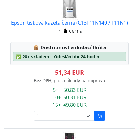
Epson tisková kazeta černá (C13T11N140 / T11N1)
Eigenschaft:
černá
Lagerstatus:
📦
Dostupnost a dodací lhůta
✅
20x skladem – Odeslání do 24 hodin
51,34 EUR
Bez DPH, plus náklady na dopravu
5+ 50.83 EUR
10+ 50.31 EUR
15+ 49.80 EUR