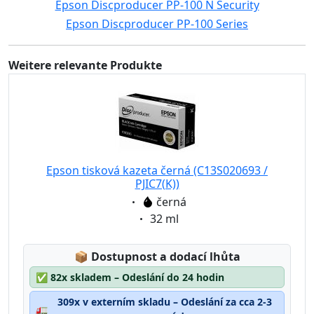
Epson Discproducer PP-100 N Security
Epson Discproducer PP-100 Series
Weitere relevante Produkte
Epson tisková kazeta černá (C13S020693 /
PJIC7(K))
Eigenschaft:
černá
Eigenschaft:
32 ml
Lagerstatus:
📦
Dostupnost a dodací lhůta
✅
82x skladem – Odeslání do 24 hodin
309x v externím skladu – Odeslání za cca 2-3
🚛