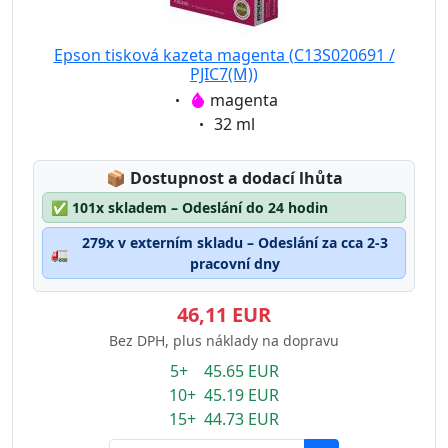
Epson tisková kazeta magenta (C13S020691 /
PJIC7(M))
Eigenschaft:
magenta
Eigenschaft:
32 ml
Lagerstatus:
📦
Dostupnost a dodací lhůta
✅
101x skladem – Odeslání do 24 hodin
279x v externím skladu – Odeslání za cca 2-3
🚛
pracovní dny
46,11 EUR
Bez DPH, plus náklady na dopravu
5+ 45.65 EUR
10+ 45.19 EUR
15+ 44.73 EUR