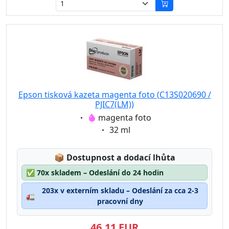
Epson tisková kazeta magenta foto (C13S020690 /
PJIC7(LM))
Eigenschaft:
magenta foto
Eigenschaft:
32 ml
Lagerstatus:
📦
Dostupnost a dodací lhůta
✅
70x skladem – Odeslání do 24 hodin
203x v externím skladu – Odeslání za cca 2-3
🚛
pracovní dny
46,11 EUR