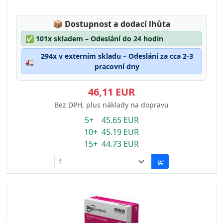
Lagerstatus:
📦
Dostupnost a dodací lhůta
✅
101x skladem – Odeslání do 24 hodin
294x v externím skladu – Odeslání za cca 2-3
🚛
pracovní dny
46,11 EUR
Bez DPH, plus náklady na dopravu
5+ 45.65 EUR
10+ 45.19 EUR
15+ 44.73 EUR