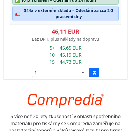
✅
101x skladem – Odeslání do 24 hodin
344x v externím skladu – Odeslání za cca 2-3
🚛
pracovní dny
46,11 EUR
Bez DPH, plus náklady na dopravu
5+ 45.65 EUR
10+ 45.19 EUR
15+ 44.73 EUR
S více než 20 lety zkušeností v oblasti spotřebního
materiálu pro tiskárny se Compredia zaměřuje na
poskytování tonerů a válců vysoké kvality pro firmy.