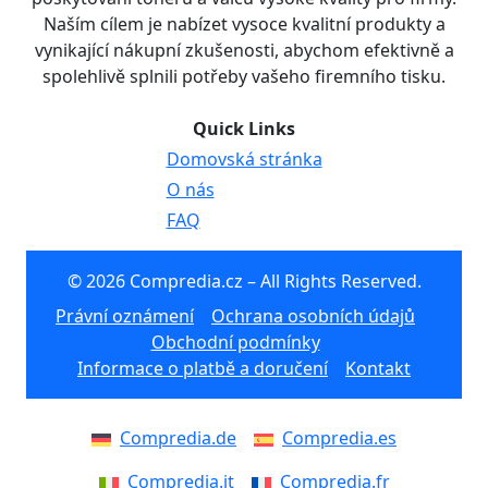
Naším cílem je nabízet vysoce kvalitní produkty a
vynikající nákupní zkušenosti, abychom efektivně a
spolehlivě splnili potřeby vašeho firemního tisku.
Quick Links
Domovská stránka
O nás
FAQ
© 2026 Compredia.cz – All Rights Reserved.
Právní oznámení
Ochrana osobních údajů
Obchodní podmínky
Informace o platbě a doručení
Kontakt
Compredia.de
Compredia.es
Compredia.it
Compredia.fr