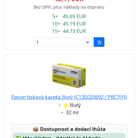
Bez DPH, plus náklady na dopravu
5+ 45.65 EUR
10+ 45.19 EUR
15+ 44.73 EUR
Epson tisková kazeta žlutý (C13S020692 / PJIC7(Y))
Eigenschaft:
žlutý
Eigenschaft:
32 ml
Lagerstatus:
📦
Dostupnost a dodací lhůta