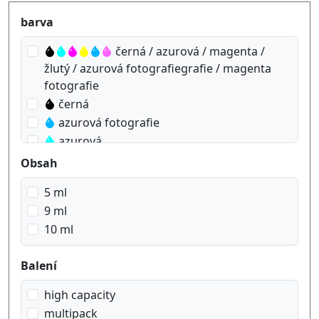
Produktfilter
barva
černá / azurová / magenta /
žlutý / azurová fotografiegrafie / magenta
fotografie
černá
azurová fotografie
azurová
magenta
Obsah
magenta foto
5 ml
žlutý
9 ml
10 ml
Balení
high capacity
multipack