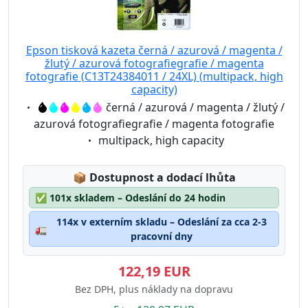
Epson tisková kazeta černá / azurová / magenta /
žlutý / azurová fotografiegrafie / magenta
fotografie (C13T24384011 / 24XL) (multipack, high
capacity)
Eigenschaft:
černá / azurová / magenta / žlutý /
azurová fotografiegrafie / magenta fotografie
Eigenschaft:
multipack, high capacity
Lagerstatus:
📦
Dostupnost a dodací lhůta
✅
101x skladem – Odeslání do 24 hodin
114x v externím skladu – Odeslání za cca 2-3
🚛
pracovní dny
122,19 EUR
Bez DPH, plus náklady na dopravu