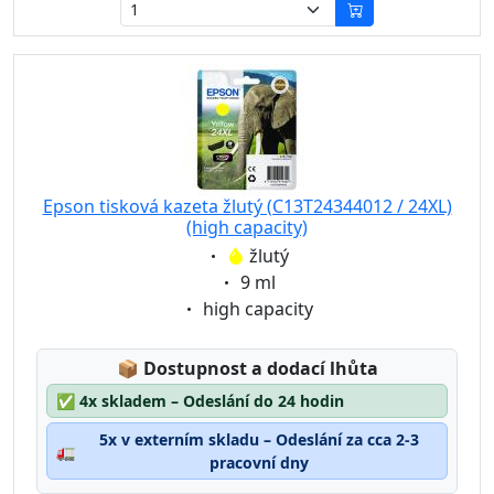
Epson tisková kazeta žlutý (C13T24344012 / 24XL)
(high capacity)
Eigenschaft:
žlutý
Eigenschaft:
9 ml
Eigenschaft:
high capacity
Lagerstatus:
📦
Dostupnost a dodací lhůta
✅
4x skladem – Odeslání do 24 hodin
5x v externím skladu – Odeslání za cca 2-3
🚛
pracovní dny