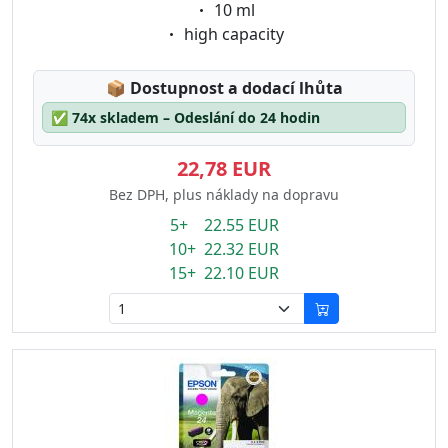
Eigenschaft:
10 ml
Eigenschaft:
high capacity
Lagerstatus:
📦
Dostupnost a dodací lhůta
✅
74x skladem – Odeslání do 24 hodin
22,78 EUR
Bez DPH, plus náklady na dopravu
5+ 22.55 EUR
10+ 22.32 EUR
15+ 22.10 EUR