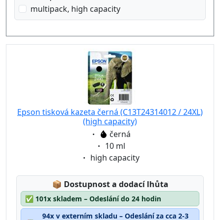
multipack, high capacity
Epson tisková kazeta černá (C13T24314012 / 24XL)
(high capacity)
Eigenschaft:
černá
Eigenschaft:
10 ml
Eigenschaft:
high capacity
Lagerstatus:
📦
Dostupnost a dodací lhůta
✅
101x skladem – Odeslání do 24 hodin
94x v externím skladu – Odeslání za cca 2-3