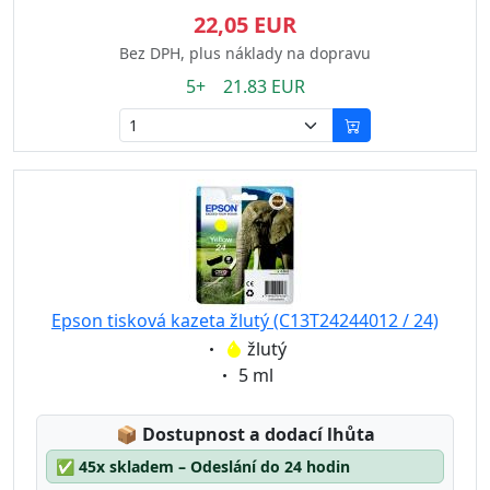
22,05 EUR
Bez DPH, plus náklady na dopravu
5+ 21.83 EUR
Epson tisková kazeta žlutý (C13T24244012 / 24)
Eigenschaft:
žlutý
Eigenschaft:
5 ml
Lagerstatus:
📦
Dostupnost a dodací lhůta
✅
45x skladem – Odeslání do 24 hodin