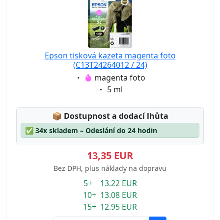
Epson tisková kazeta magenta foto
(C13T24264012 / 24)
Eigenschaft:
magenta foto
Eigenschaft:
5 ml
Lagerstatus:
📦
Dostupnost a dodací lhůta
✅
34x skladem – Odeslání do 24 hodin
13,35 EUR
Bez DPH, plus náklady na dopravu
5+ 13.22 EUR
10+ 13.08 EUR
15+ 12.95 EUR