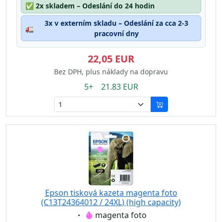
✅
2x skladem – Odeslání do 24 hodin
3x v externím skladu – Odeslání za cca 2-3
🚛
pracovní dny
22,05 EUR
Bez DPH, plus náklady na dopravu
5+ 21.83 EUR
Epson tisková kazeta magenta foto
(C13T24364012 / 24XL) (high capacity)
Eigenschaft:
magenta foto