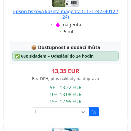
Epson tisková kazeta magenta (C13T24234012 /
24)
Eigenschaft:
magenta
Eigenschaft:
5 ml
Lagerstatus:
📦
Dostupnost a dodací lhůta
✅
68x skladem – Odeslání do 24 hodin
13,35 EUR
Bez DPH, plus náklady na dopravu
5+ 13.22 EUR
10+ 13.08 EUR
15+ 12.95 EUR