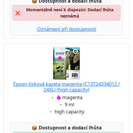
Lagerstatus:
📦
Dostupnost a dodací lhůta
Momentálně není k dispozici: Dodací lhůta
❌
neznámá
Oznámení při dostupnosti
Epson tisková kazeta magenta (C13T24334012 /
24XL) (high capacity)
Eigenschaft:
magenta
Eigenschaft:
9 ml
Eigenschaft:
high capacity
Lagerstatus:
📦
Dostupnost a dodací lhůta