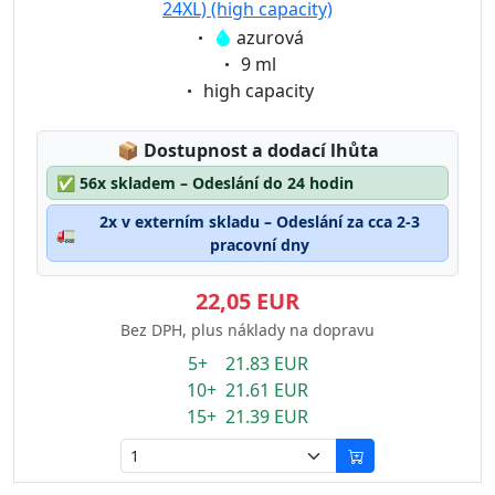
24XL) (high capacity)
Eigenschaft:
azurová
Eigenschaft:
9 ml
Eigenschaft:
high capacity
Lagerstatus:
📦
Dostupnost a dodací lhůta
✅
56x skladem – Odeslání do 24 hodin
2x v externím skladu – Odeslání za cca 2-3
🚛
pracovní dny
22,05 EUR
Bez DPH, plus náklady na dopravu
5+ 21.83 EUR
10+ 21.61 EUR
15+ 21.39 EUR