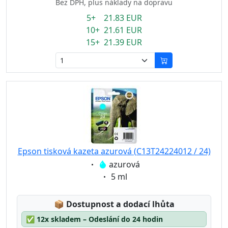
Bez DPH, plus náklady na dopravu
5+ 21.83 EUR
10+ 21.61 EUR
15+ 21.39 EUR
Epson tisková kazeta azurová (C13T24224012 / 24)
Eigenschaft:
azurová
Eigenschaft:
5 ml
Lagerstatus:
📦
Dostupnost a dodací lhůta
✅
12x skladem – Odeslání do 24 hodin