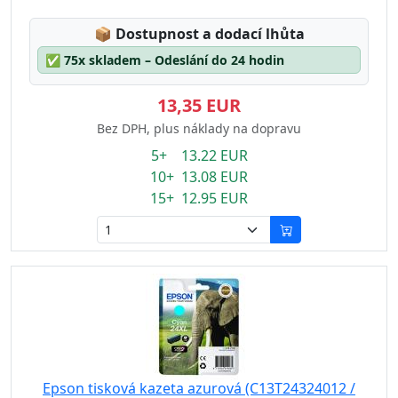
Lagerstatus:
📦
Dostupnost a dodací lhůta
✅
75x skladem – Odeslání do 24 hodin
13,35 EUR
Bez DPH, plus náklady na dopravu
5+ 13.22 EUR
10+ 13.08 EUR
15+ 12.95 EUR
Epson tisková kazeta azurová (C13T24324012 /