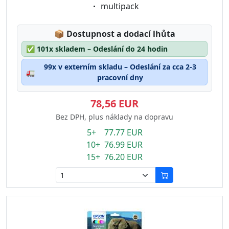
Eigenschaft:
multipack
Lagerstatus:
📦
Dostupnost a dodací lhůta
✅
101x skladem – Odeslání do 24 hodin
99x v externím skladu – Odeslání za cca 2-3
🚛
pracovní dny
78,56 EUR
Bez DPH, plus náklady na dopravu
5+ 77.77 EUR
10+ 76.99 EUR
15+ 76.20 EUR