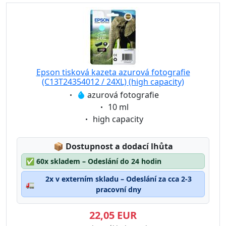
Epson tisková kazeta azurová fotografie
(C13T24354012 / 24XL) (high capacity)
Eigenschaft:
azurová fotografie
Eigenschaft:
10 ml
Eigenschaft:
high capacity
Lagerstatus:
📦
Dostupnost a dodací lhůta
✅
60x skladem – Odeslání do 24 hodin
2x v externím skladu – Odeslání za cca 2-3
🚛
pracovní dny
22,05 EUR