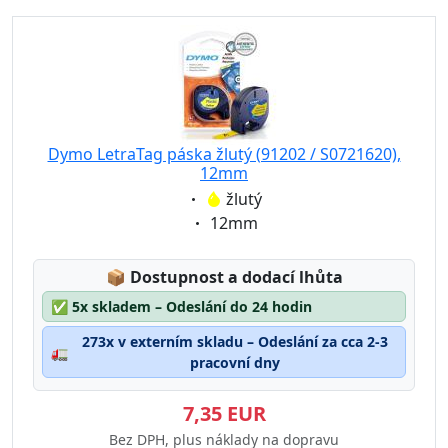
Dymo LetraTag páska žlutý (91202 / S0721620),
12mm
Eigenschaft:
žlutý
Eigenschaft:
12mm
Lagerstatus:
📦
Dostupnost a dodací lhůta
✅
5x skladem – Odeslání do 24 hodin
273x v externím skladu – Odeslání za cca 2-3
🚛
pracovní dny
7,35 EUR
Bez DPH, plus náklady na dopravu