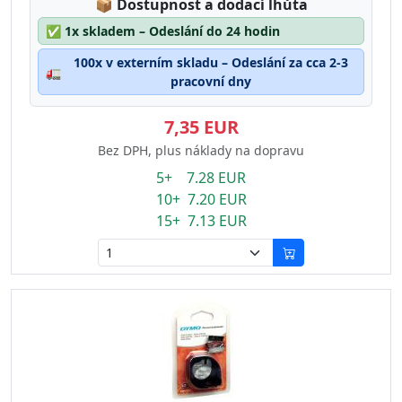
Lagerstatus:
📦
Dostupnost a dodací lhůta
✅
1x skladem – Odeslání do 24 hodin
100x v externím skladu – Odeslání za cca 2-3
🚛
pracovní dny
7,35 EUR
Bez DPH, plus náklady na dopravu
5+ 7.28 EUR
10+ 7.20 EUR
15+ 7.13 EUR