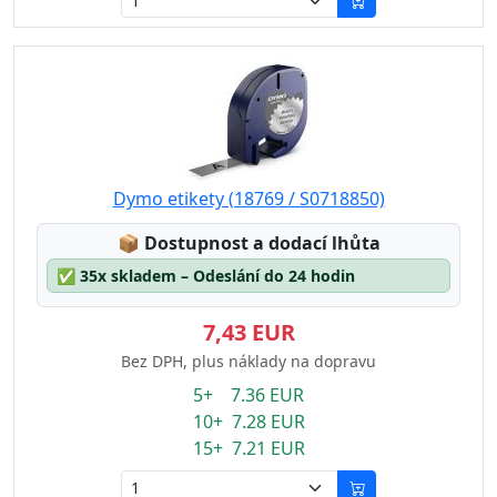
Dymo etikety (18769 / S0718850)
Lagerstatus:
📦
Dostupnost a dodací lhůta
✅
35x skladem – Odeslání do 24 hodin
7,43 EUR
Bez DPH, plus náklady na dopravu
5+ 7.36 EUR
10+ 7.28 EUR
15+ 7.21 EUR