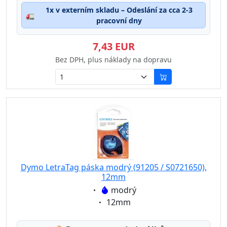
1x v externím skladu – Odeslání za cca 2-3
🚛
pracovní dny
7,43 EUR
Bez DPH, plus náklady na dopravu
Dymo LetraTag páska modrý (91205 / S0721650),
12mm
Eigenschaft:
modrý
Eigenschaft:
12mm