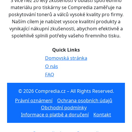
S více než 20 lety zkušeností v oblasti spotřebního
materiálu pro tiskárny se Compredia zaměřuje na
poskytování tonerů a válců vysoké kvality pro firmy.
Naším cílem je nabízet vysoce kvalitní produkty a
vynikající nákupní zkušenosti, abychom efektivně a
spolehlivě splnili potřeby vašeho firemního tisku.
Quick Links
Domovská stránka
O nás
FAQ
© 2026 Compredia.cz – All Rights Reserved.
Právní oznámení
Ochrana osobních údajů
Obchodní podmínky
Informace o platbě a doručení
Kontakt