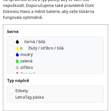
nepoškodil. Doporučujeme také pravidelně čistit
tiskovou hlavu a měnit baterie, aby vaše tiskárna
fungovala optimálně.
Produktfilter
barva
černá / bílá
žlutý / stříbro / bílá
modrý
zelená
stříbro
červená
žlutý
Typ náplně
průhledný
Etikety
černá na bílá
LetraTag páska