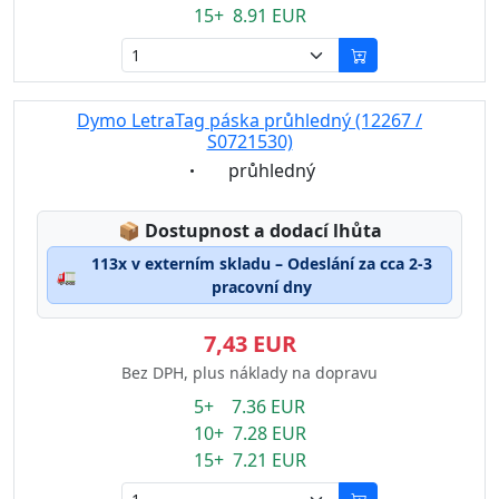
15+ 8.91 EUR
Dymo LetraTag páska průhledný (12267 /
S0721530)
Eigenschaft:
průhledný
Lagerstatus:
📦
Dostupnost a dodací lhůta
113x v externím skladu – Odeslání za cca 2-3
🚛
pracovní dny
7,43 EUR
Bez DPH, plus náklady na dopravu
5+ 7.36 EUR
10+ 7.28 EUR
15+ 7.21 EUR