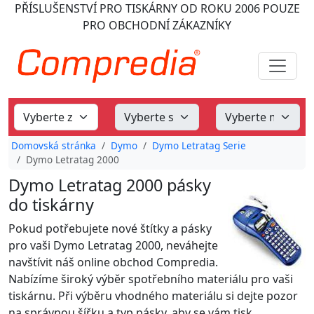
PŘÍSLUŠENSTVÍ PRO TISKÁRNY
OD ROKU 2006
POUZE
PRO OBCHODNÍ ZÁKAZNÍKY
Domovská stránka
Dymo
Dymo Letratag Serie
Dymo Letratag 2000
Dymo Letratag 2000 pásky
do tiskárny
Pokud potřebujete nové štítky a pásky
pro vaši Dymo Letratag 2000, neváhejte
navštívit náš online obchod Compredia.
Nabízíme široký výběr spotřebního materiálu pro vaši
tiskárnu. Při výběru vhodného materiálu si dejte pozor
na správnou šířku a typ pásky, aby se vám tisk