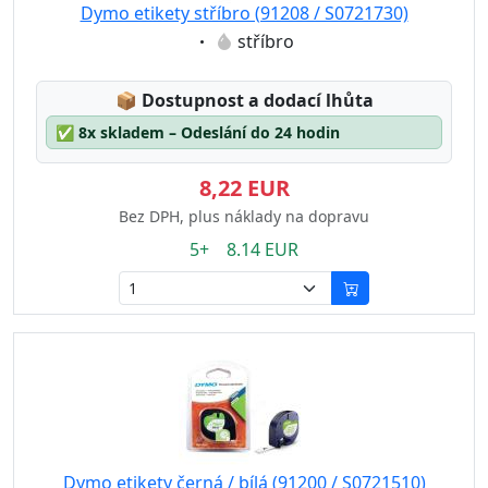
Dymo etikety stříbro (91208 / S0721730)
Eigenschaft:
stříbro
Lagerstatus:
📦
Dostupnost a dodací lhůta
✅
8x skladem – Odeslání do 24 hodin
8,22 EUR
Bez DPH, plus náklady na dopravu
5+ 8.14 EUR
Dymo etikety černá / bílá (91200 / S0721510)