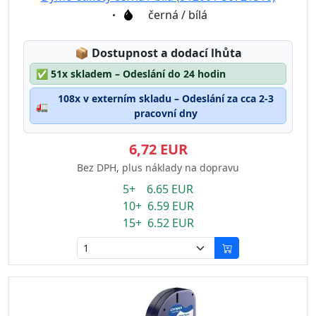
Eigenschaft:
černá / bílá
Lagerstatus:
📦
Dostupnost a dodací lhůta
✅
51x skladem – Odeslání do 24 hodin
108x v externím skladu – Odeslání za cca 2-3
🚛
pracovní dny
6,72 EUR
Bez DPH, plus náklady na dopravu
5+ 6.65 EUR
10+ 6.59 EUR
15+ 6.52 EUR