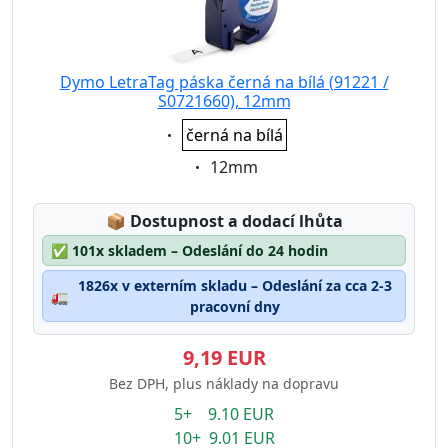
Dymo LetraTag páska černá na bílá (91221 /
S0721660), 12mm
Eigenschaft:
černá na bílá
Eigenschaft:
12mm
Lagerstatus:
📦
Dostupnost a dodací lhůta
✅
101x skladem – Odeslání do 24 hodin
1826x v externím skladu – Odeslání za cca 2-3
🚛
pracovní dny
9,19 EUR
Bez DPH, plus náklady na dopravu
5+ 9.10 EUR
10+ 9.01 EUR