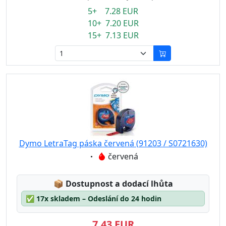
5+ 7.28 EUR
10+ 7.20 EUR
15+ 7.13 EUR
Dymo LetraTag páska červená (91203 / S0721630)
Eigenschaft:
červená
Lagerstatus:
📦
Dostupnost a dodací lhůta
✅
17x skladem – Odeslání do 24 hodin
7,43 EUR