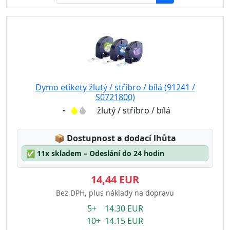
Dymo etikety žlutý / stříbro / bílá (91241 /
S0721800)
Eigenschaft:
žlutý / stříbro / bílá
Lagerstatus:
📦
Dostupnost a dodací lhůta
✅
11x skladem – Odeslání do 24 hodin
14,44 EUR
Bez DPH, plus náklady na dopravu
5+ 14.30 EUR
10+ 14.15 EUR