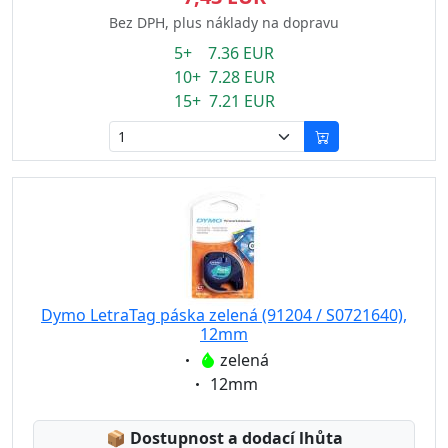
Bez DPH, plus náklady na dopravu
5+ 7.36 EUR
10+ 7.28 EUR
15+ 7.21 EUR
Dymo LetraTag páska zelená (91204 / S0721640),
12mm
Eigenschaft:
zelená
Eigenschaft:
12mm
Lagerstatus:
📦
Dostupnost a dodací lhůta