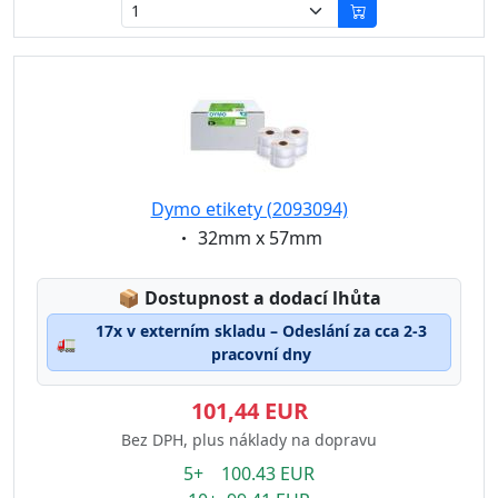
Dymo etikety (2093094)
Eigenschaft:
32mm x 57mm
Lagerstatus:
📦
Dostupnost a dodací lhůta
17x v externím skladu – Odeslání za cca 2-3
🚛
pracovní dny
101,44 EUR
Bez DPH, plus náklady na dopravu
5+ 100.43 EUR