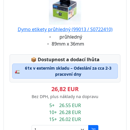
Dymo etikety průhledný (99013 / S0722410)
Eigenschaft:
průhledný
Eigenschaft:
89mm x 36mm
Lagerstatus:
📦
Dostupnost a dodací lhůta
61x v externím skladu – Odeslání za cca 2-3
🚛
pracovní dny
26,82 EUR
Bez DPH, plus náklady na dopravu
5+ 26.55 EUR
10+ 26.28 EUR
15+ 26.02 EUR