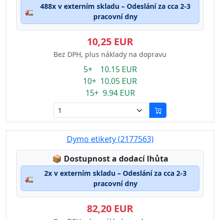
488x v externím skladu – Odeslání za cca 2-3
🚛
pracovní dny
10,25 EUR
Bez DPH, plus náklady na dopravu
5+ 10.15 EUR
10+ 10.05 EUR
15+ 9.94 EUR
Dymo etikety (2177563)
Lagerstatus:
📦
Dostupnost a dodací lhůta
2x v externím skladu – Odeslání za cca 2-3
🚛
pracovní dny
82,20 EUR