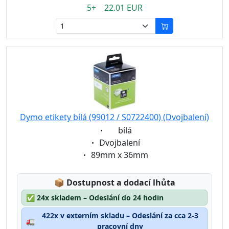
5+ 22.01 EUR
Dymo etikety bílá (99012 / S0722400) (Dvojbalení)
Eigenschaft:
bílá
Eigenschaft:
Dvojbalení
Eigenschaft:
89mm x 36mm
Lagerstatus:
📦
Dostupnost a dodací lhůta
✅
24x skladem – Odeslání do 24 hodin
422x v externím skladu – Odeslání za cca 2-3
🚛
pracovní dny