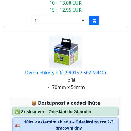
10+ 13.08 EUR
15+ 12.95 EUR
Dymo etikety bílá (99015 / S0722440)
Eigenschaft:
bílá
Eigenschaft:
70mm x 54mm
Lagerstatus:
📦
Dostupnost a dodací lhůta
✅
8x skladem – Odeslání do 24 hodin
100x v externím skladu – Odeslání za cca 2-3
🚛
pracovní dny