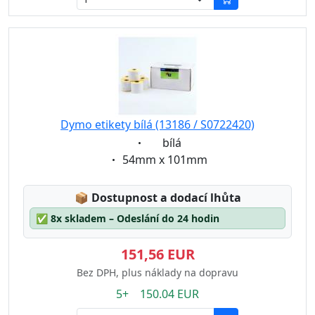
Dymo etikety bílá (13186 / S0722420)
Eigenschaft:
bílá
Eigenschaft:
54mm x 101mm
Lagerstatus:
📦
Dostupnost a dodací lhůta
✅
8x skladem – Odeslání do 24 hodin
151,56 EUR
Bez DPH, plus náklady na dopravu
5+ 150.04 EUR