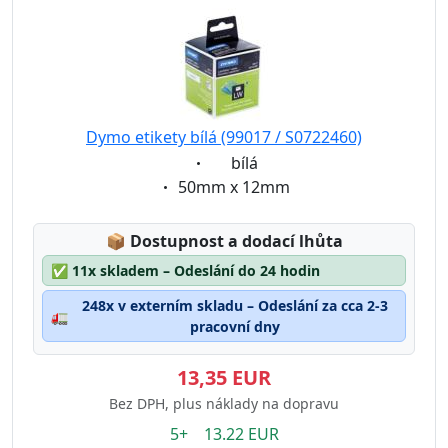
Dymo etikety bílá (99017 / S0722460)
Eigenschaft:
bílá
Eigenschaft:
50mm x 12mm
Lagerstatus:
📦
Dostupnost a dodací lhůta
✅
11x skladem – Odeslání do 24 hodin
248x v externím skladu – Odeslání za cca 2-3
🚛
pracovní dny
13,35 EUR
Bez DPH, plus náklady na dopravu
5+ 13.22 EUR