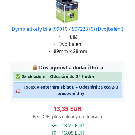
Dymo etikety bílá (99010 / S0722370) (Dvojbalení)
Eigenschaft:
bílá
Eigenschaft:
Dvojbalení
Eigenschaft:
89mm x 28mm
Lagerstatus:
📦
Dostupnost a dodací lhůta
✅
2x skladem – Odeslání do 24 hodin
1586x v externím skladu – Odeslání za cca 2-3
🚛
pracovní dny
13,35 EUR
Bez DPH, plus náklady na dopravu
5+ 13.22 EUR
10+ 13.08 EUR