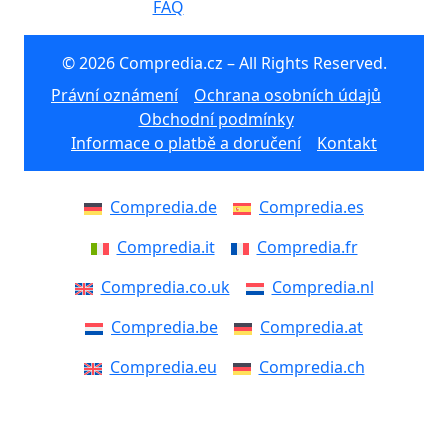
FAQ
© 2026 Compredia.cz – All Rights Reserved.
Právní oznámení
Ochrana osobních údajů
Obchodní podmínky
Informace o platbě a doručení
Kontakt
Compredia.de
Compredia.es
Compredia.it
Compredia.fr
Compredia.co.uk
Compredia.nl
Compredia.be
Compredia.at
Compredia.eu
Compredia.ch
Compredia.dk
Compredia.se
Compredia.fi
Compredia.no