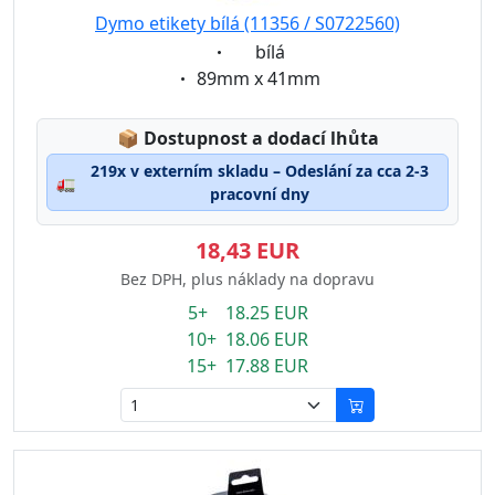
Dymo etikety bílá (11356 / S0722560)
Eigenschaft:
bílá
Eigenschaft:
89mm x 41mm
Lagerstatus:
📦
Dostupnost a dodací lhůta
219x v externím skladu – Odeslání za cca 2-3
🚛
pracovní dny
18,43 EUR
Bez DPH, plus náklady na dopravu
5+ 18.25 EUR
10+ 18.06 EUR
15+ 17.88 EUR