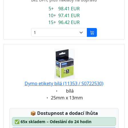
5+ 98.41 EUR
10+ 97.41 EUR
15+ 96.42 EUR
Dymo etikety bílá (11353 / S0722530)
Eigenschaft:
bílá
Eigenschaft:
25mm x 13mm
Lagerstatus:
📦
Dostupnost a dodací lhůta
✅
65x skladem – Odeslání do 24 hodin