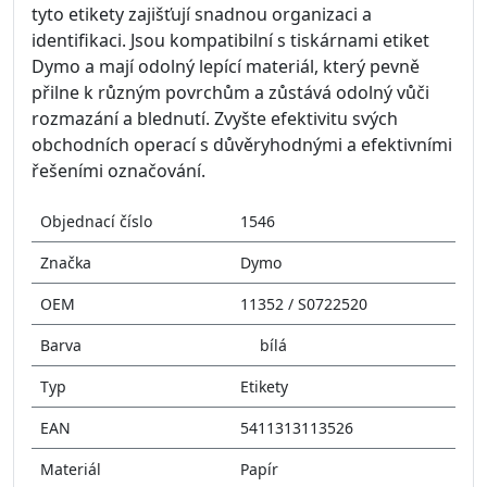
tyto etikety zajišťují snadnou organizaci a
identifikaci. Jsou kompatibilní s tiskárnami etiket
Dymo a mají odolný lepící materiál, který pevně
přilne k různým povrchům a zůstává odolný vůči
rozmazání a blednutí. Zvyšte efektivitu svých
obchodních operací s důvěryhodnými a efektivními
řešeními označování.
Objednací číslo
1546
Značka
Dymo
OEM
11352 / S0722520
Barva
bílá
Typ
Etikety
EAN
5411313113526
Materiál
Papír