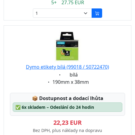
5+ 27.75 EUR
Dymo etikety bílá (99018 / S0722470)
Eigenschaft:
bílá
Eigenschaft:
190mm x 38mm
Lagerstatus:
📦
Dostupnost a dodací lhůta
✅
6x skladem – Odeslání do 24 hodin
22,23 EUR
Bez DPH, plus náklady na dopravu