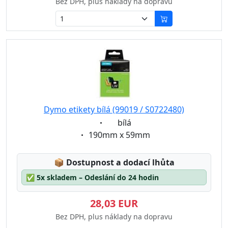
Bez DPH, plus náklady na dopravu
Dymo etikety bílá (99019 / S0722480)
Eigenschaft:
bílá
Eigenschaft:
190mm x 59mm
Lagerstatus:
📦
Dostupnost a dodací lhůta
✅
5x skladem – Odeslání do 24 hodin
28,03 EUR
Bez DPH, plus náklady na dopravu