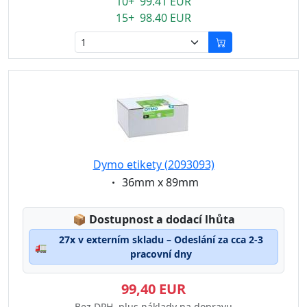
10+ 99.41 EUR
15+ 98.40 EUR
Dymo etikety (2093093)
Eigenschaft:
36mm x 89mm
Lagerstatus:
📦
Dostupnost a dodací lhůta
27x v externím skladu – Odeslání za cca 2-3
🚛
pracovní dny
99,40 EUR
Bez DPH, plus náklady na dopravu