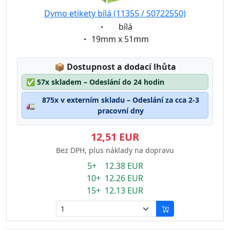
Dymo etikety bílá (11355 / S0722550)
Eigenschaft:
bílá
Eigenschaft:
19mm x 51mm
Lagerstatus:
📦
Dostupnost a dodací lhůta
✅
57x skladem – Odeslání do 24 hodin
875x v externím skladu – Odeslání za cca 2-3
🚛
pracovní dny
12,51 EUR
Bez DPH, plus náklady na dopravu
5+ 12.38 EUR
10+ 12.26 EUR
15+ 12.13 EUR