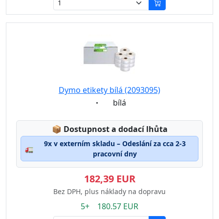
Dymo etikety bílá (2093095)
Eigenschaft:
bílá
Lagerstatus:
📦
Dostupnost a dodací lhůta
9x v externím skladu – Odeslání za cca 2-3
🚛
pracovní dny
182,39 EUR
Bez DPH, plus náklady na dopravu
5+ 180.57 EUR